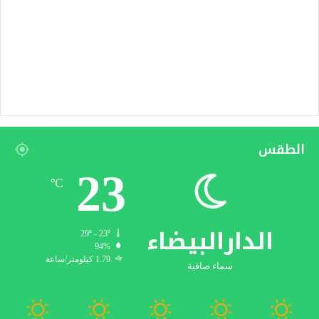
الطقس
23
℃
الدارالبيضاء
29º - 23º
94%
1.79 كيلومتر/ساعة
سماء صافية