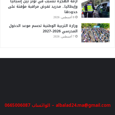
أزمة الهجرة تتسبب في توتر بين إسبانيا
وإيطاليا.. مدريد تفرض مراقبة مؤقتة على
حدودها
8 أغسطس، 2026
وزارة التربية الوطنية تحسم موعد الدخول
المدرسي 2026-2027
7 أغسطس، 2026
albalad24.ma@gmail.com
– الواتساب 0665006087