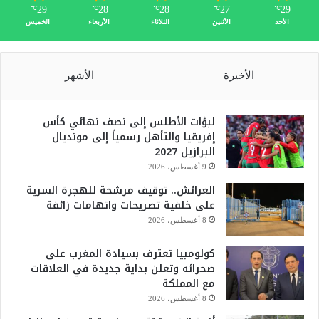
29
28
28
27
29
℃
℃
℃
℃
℃
الأحد
الأثنين
الثلاثاء
الأربعاء
الخميس
الأخيرة
الأشهر
لبؤات الأطلس إلى نصف نهائي كأس
إفريقيا والتأهل رسمياً إلى مونديال
البرازيل 2027
9 أغسطس، 2026
العرائش.. توقيف مرشحة للهجرة السرية
على خلفية تصريحات واتهامات زائفة
8 أغسطس، 2026
كولومبيا تعترف بسيادة المغرب على
صحرائه وتعلن بداية جديدة في العلاقات
مع المملكة
8 أغسطس، 2026