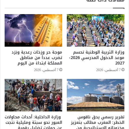
م
ش
ب
ت
ع
ن
و
م
ث
و
ي
ي
ه
م
إ
ت
ل
وزارة التربية الوطنية تحسم
موجة حر وزخات رعدية وبَرَد
ع
ى
موعد الدخول المدرسي 2026-
تضرب عدداً من مناطق
ث
إ
2027
المملكة ابتداءً من اليوم
ر
س
7 أغسطس، 2026
7 أغسطس، 2026
ب
ل
ي
ا
ن
م
و
آ
ع
ب
و
ا
د
د
ا
و
تقرير رسمي يدق ناقوس
وزارة الداخلية: أحداث محاولات
ل
الخطر: المغرب مطالب بتعزيز
العبور نحو سبتة ومليلية نتجت
ي
مخزوناته الاستراتيجية من
عن حملات تضليل رقمية
ث
ش