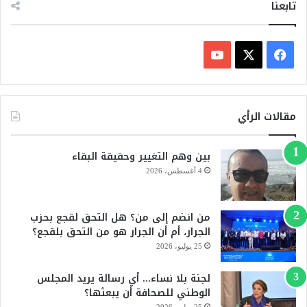
تابعنا
ف
ي
X
Y
س
o
مقالات الرأي
ب
u
بين وهم التغيير وحقيقة البقاء
و
T
4 أغسطس، 2026
ك
u
من انضم إلى من؟ هل التحق لقجع بحزب
b
الجرار، أم أن الجرار هو من التحق بلقجع؟
e
25 يوليو، 2026
لجنة بلا نساء… أي رسالة يريد المجلس
الوطني للصحافة أن يبعثها؟
25 يوليو، 2026