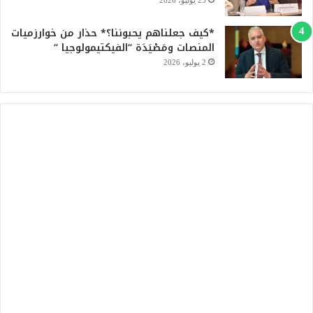
*كيف جعلناهم يحبوننا؟* حذار من خوارزميات
المنصات ومَصْيَدَة “الفيكتيمولوجيا “
2 يوليو، 2026