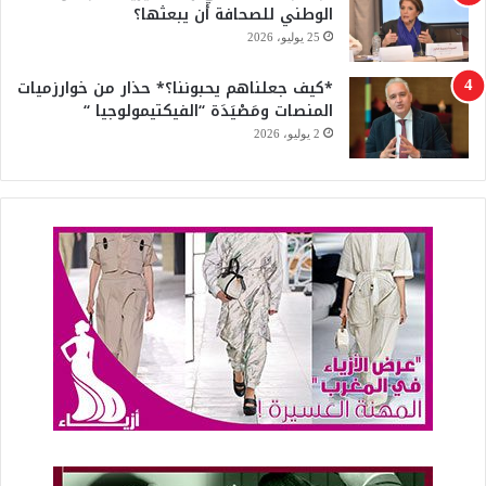
الوطني للصحافة أن يبعثها؟
25 يوليو، 2026
*كيف جعلناهم يحبوننا؟* حذار من خوارزميات
المنصات ومَصْيَدَة “الفيكتيمولوجيا “
2 يوليو، 2026