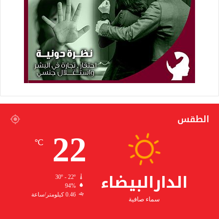
الطقس
22
℃
الدارالبيضاء
30º - 22º
94%
0.46 كيلومتر/ساعة
سماء صافية