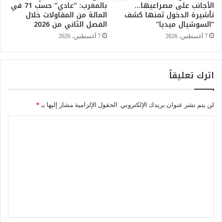
الأجانب على مصراعيها…
بالمغرب: “عادي” حسب 71 في
0
ل
تأشيرة الدخول ثمنها كشف
المائة من المقاولات خلال
2
ا
“السوشيال ميديا”
الفصل الثاني من 2026
5
ل
و
ت
7 أغسطس، 2026
7 أغسطس، 2026
ت
ق
ع
ا
ز
ع
اترك تعليقاً
ز
د
م
ا
ك
ل
لن يتم نشر عنوان بريدك الإلكتروني.
الحقول الإلزامية مشار إليها بـ
*
ا
م
ن
ب
ا
ت
ك
ل
ه
ر
ا
ل
ت
ا
ل
ع
ل
ن
ا
س
ل
ق
ا
ي
ت
ء
ص
ق
ا