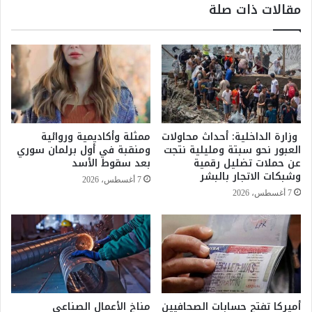
مقالات ذات صلة
ا
س
س
ي
ي
ة
اً
ت
ف
د
ي
ع
إ
و
ن
إ
ت
ل
وزارة الداخلية: أحداث محاولات
ممثلة وأكاديمية وروائية
ا
ى
العبور نحو سبتة ومليلية نتجت
ومنقبة في أول برلمان سوري
ج
ت
عن حملات تضليل رقمية
بعد سقوط الأسد
ا
ب
وشبكات الاتجار بالبشر
7 أغسطس، 2026
ل
ن
7 أغسطس، 2026
ل
ي
ح
ق
و
ا
م
ن
س
و
ن
ن
ة
ح
2
أميركا تفتح حسابات الصحافيين
مناخ الأعمال الصناعي
و