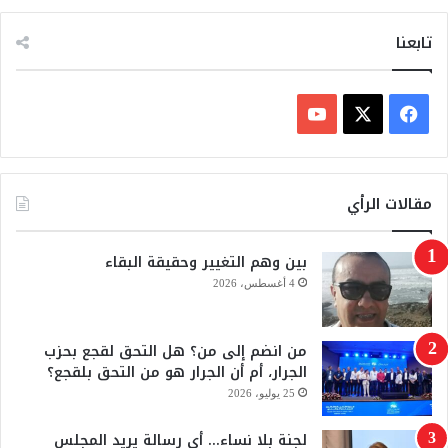
تابعنا
ف
ي
X
Y
س
o
مقالات الرأي
ب
u
بين وهم التغيير وحقيقة البقاء
و
T
4 أغسطس، 2026
ك
u
من انضم إلى من؟ هل التحق لقجع بحزب
b
الجرار، أم أن الجرار هو من التحق بلقجع؟
e
25 يوليو، 2026
لجنة بلا نساء… أي رسالة يريد المجلس