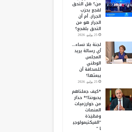
من؟ هل التحق
لقجع بحزب
الجرار، أم أن
الجرار هو من
التحق بلقجع؟
25 يوليو، 2026
لجنة بلا نساء…
أي رسالة يريد
المجلس
الوطني
للصحافة أن
يبعثها؟
25 يوليو، 2026
*كيف جعلناهم
يحبوننا؟* حذار
من خوارزميات
المنصات
ومَصْيَدَة
“الفيكتيمولوجي
ا “