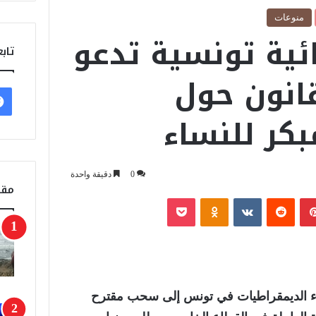
منوعات
ئية تونسية تدعو
تابع
انون حول
بكر للنساء
0
دقيقة واحدة
مقا
بينتيريست
‏Reddit
‏VKontakte
Odnoklassniki
‫Pocket
اء الديمقراطيات في تونس إلى سحب مقترح