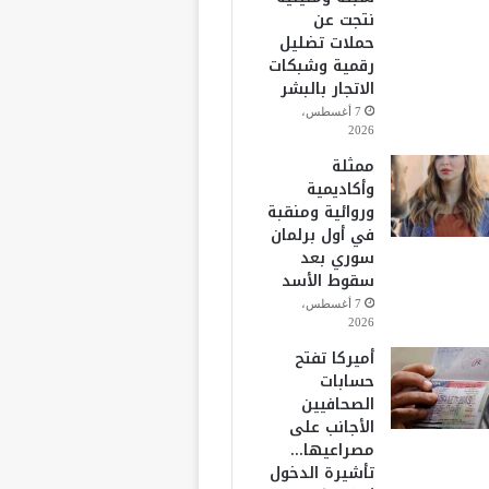
نتجت عن
حملات تضليل
رقمية وشبكات
الاتجار بالبشر
7 أغسطس،
2026
ممثلة
وأكاديمية
وروائية ومنقبة
في أول برلمان
سوري بعد
سقوط الأسد
7 أغسطس،
2026
أميركا تفتح
حسابات
الصحافيين
الأجانب على
مصراعيها…
تأشيرة الدخول