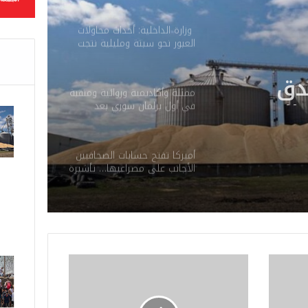
والحبوب
وزارة الداخلية: أحداث محاولات
العبور نحو سبتة ومليلية نتجت
عن حملات تضليل رقمية
دق
وشبكات الاتجار بالبشر
المغرب
ممثلة وأكاديمية وروائية ومنقبة
في أول برلمان سوري بعد
خزوناته
سقوط الأسد
ن
أميركا تفتح حسابات الصحافيين
حبوب
الأجانب على مصراعيها… تأشيرة
الدخول ثمنها كشف “السوشيال
ميديا”
ر
ا
ب
ط