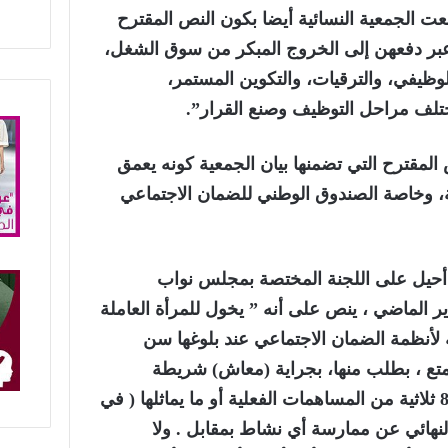
 الجمعية النسائية أيضا بكون النص المقترح
 عبر دفعهن إلى الخروج المبكر من سوق الشغل،
ظيفي، والترقيات، والتكوين المستمر،
تلف مراحل التوظيف وصنع القرار”.
مقترح التي تضمنها بيان الجمعية كونه يعمق
ة، وخاصة الصندوق الوطني للضمان الاجتماعي
 أحيل على اللجنة المختصة بمجلس نواب
ر الماضي ، ينص على أنه ” يخول للمرأة العاملة
لأنظمة الضمان الاجتماعي عند بلوغها سن
متع ، بطلب منها، بجراية (معاش) شريطة
الحصول على ما لايقل عن 80 ثلاثية من المساهمات الفعلية أو ما يماثلها ( في
نهائي عن ممارسة أي نشاط بمقابل . ولا