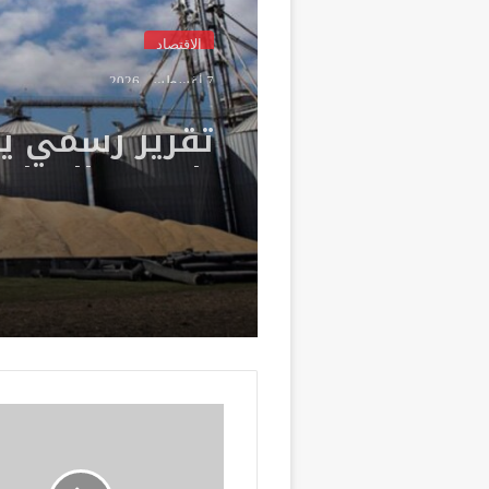
الإقتصاد
7 أغسطس، 2026
تقرير رسمي ي
ناقوس الخطر: 
مطالب بتعزيز م
الاستراتيجية م
المحروقات وال
ك
أ
س
ا