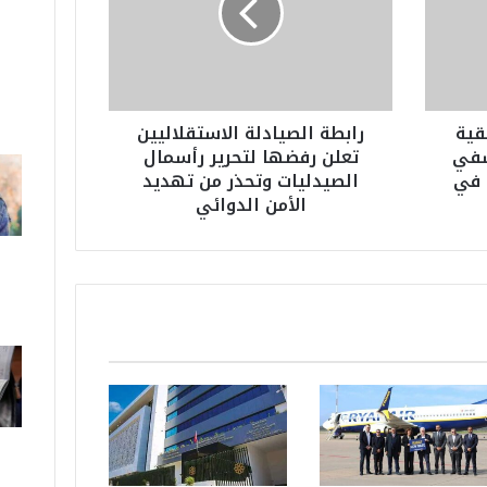
ة
ا
ل
ص
ي
قية
رابطة الصيادلة الاستقلاليين
ا
سفي
تعلن رفضها لتحرير رأسمال
د
 في
الصيدليات وتحذر من تهديد
ل
الأمن الدوائي
ة
ا
ل
ا
س
ت
ق
ل
ا
ل
ي
ي
ن