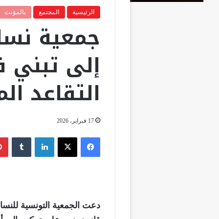
الرئيسية
المجتمع
بالمؤنث
جمعية نسا
إلى تبني ق
التقاعد الم
17 فبراير، 2026
فيسبوك
‫X
لينكدإن
‏Tumblr
دعت الجمعية التونسية للنس