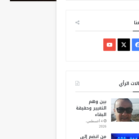
نا
ف
ي
X
Y
س
o
ب
u
لات الرأي
و
T
بين وهم
ك
u
التغيير وحقيقة
البقاء
b
4 أغسطس،
2026
e
من انضم إلى