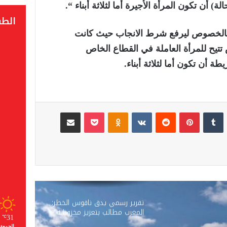
 أن تكون المرأة الأجيرة أما لثلاثة أبناء “.
الط
د بالخصوص ليرفع شرط الانجاب حيث كانت
تتيح للمرأة العاملة في القطاع الخاص
ة أن تكون أما لثلاثة أبناء.
لينكدإن
‏Tumblr
بينتيريست
‏Reddit
‏VKontakte
Odnoklassniki
‫Pocket
مشاركة عبر البريد
تقرير رسمي يدق ناقوس الخطر:
المغرب مطالب بتعزيز مخزوناته
31
℃
الاستراتيجية من المحروقات
الجمعة