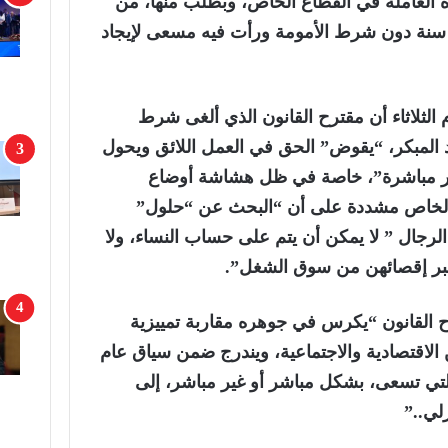
 العاملة في القطاع الخاص، وبطلب منها، من
قاعد مبكر عند بلوغ سن 50 سنة دون شرط الأمومة ورأت فيه مسعى لإيجاد
 الثلاثاء أن مقترح القانون الذي ألغى شرط
د المبكر، “يقوض” الحق في العمل اللائق ويحول
غير مباشرة”، خاصة في ظل هشاشة أوضاع
 الخاص مشددة على أن “البحث عن “حلول”
 الرجال ” لا يمكن أن يتم على حساب النساء، ولا
عبر إقصائهن من سوق الشغل”.
 القانون “يكرس في جوهره مقاربة تمييزية
الاقتصادية والاجتماعية، ويندرج ضمن سياق عام
تي تسعى، بشكل مباشر أو غير مباشر، إلى
زلي..”