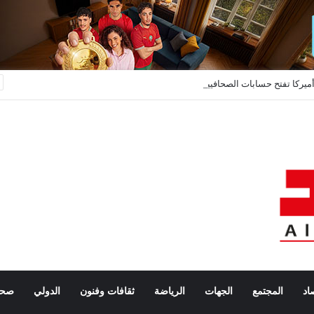
أميركا تفتح حسابات الصحافيين الأجانب على مصراعيها… تأشيرة الدخول ثمنها كشف “السوشيال ميديا”
اد
المجتمع
الجهات
الرياضة
ثقافات وفنون
الدولي
صحة