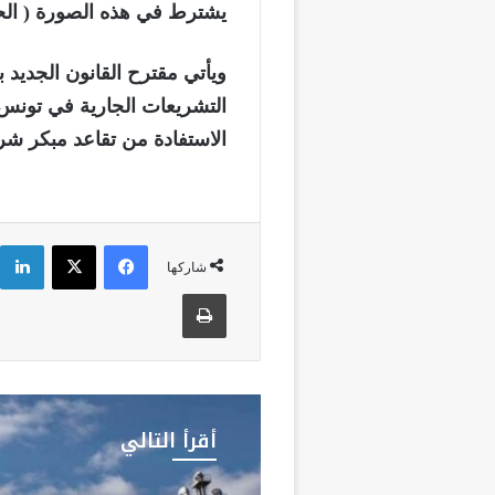
يشترط في هذه الصورة ( الحالة)
ويأتي مقترح القانون الجدي
التشريعات الجارية في تونس 
الاستفادة من تقاعد مبكر شريط
فيسبوك
‫X
شاركها
طباعة
أقرأ التالي