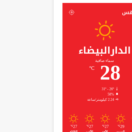
قس
الدارالبيضاء
سماء صافية
28
℃
31º - 26º
58%
2.24 كيلومتر/ساعة
27
27
27
29
℃
℃
℃
℃
السبت
الأحد
الأثنين
الثلاثاء