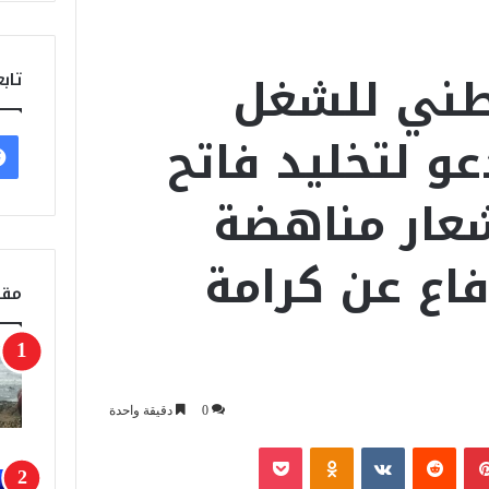
وطني للشغل
تابع
عو لتخليد فاتح
عار مناهضة
فاع عن كرامة
مقا
0
دقيقة واحدة
بينتيريست
‏Reddit
‏VKontakte
Odnoklassniki
‫Pocket