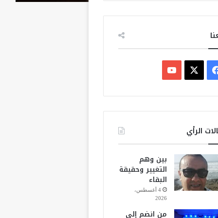
نا
ف
ي
X
Y
س
o
ب
u
لات الرأي
و
T
بين وهم
ك
u
التغيير وحقيقة
البقاء
b
4 أغسطس،
2026
e
من انضم إلى