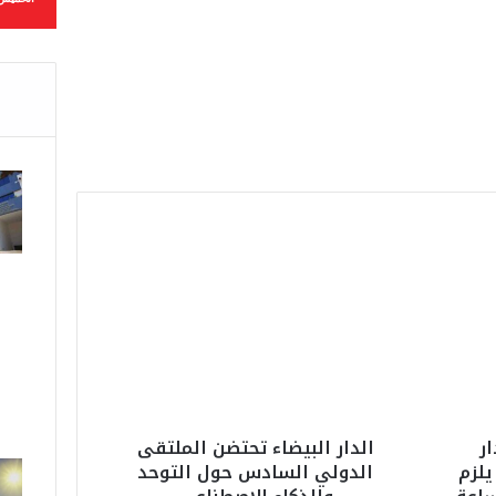
إلى
مأزوم كان ينتظر الشرارة
المغرب ينفي وجود خلل أمني
ويؤكد تحذيره إسبانيا من
تداعيات حكم قضائي حول
الهجرة
ا
ل
د
ا
ر
ا
ل
ب
ي
ار
الدار البيضاء تحتضن الملتقى
ض
يلزم
الدولي السادس حول التوحد
ا
ء