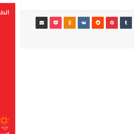
الط
لينكدإن
‏Tumblr
بينتيريست
‏Reddit
‏VKontakte
Odnoklassniki
‫Pocket
مشاركة عبر البريد
عملية “مرحبا”: دخول أكثر من
2.74 مليون من مغاربة العالم
إلى المملكة حتى 3 غشت
القافلة الصيفية لـ win by inwi
تجوب أبرز الوجهات السياحية
المغربية تحت شعار “3ADI
 دخول
JIDAN”
ر من 2.74 مليون من
ورقة تحليلية …أزمة سبتة لم
تولد من فراغ : اقتصاد حدودي
27
℃
الخميس