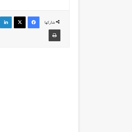
فيسبوك
‫X
شاركها
طباعة
أقرأ التالي
الجهات
5 أغسطس، 2026
عملية “مرحبا”:
أكث