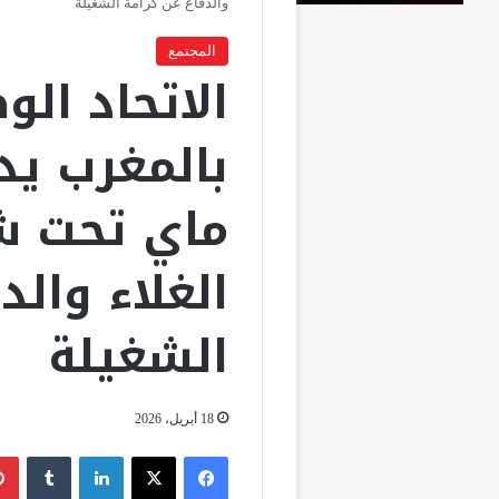
والدفاع عن كرامة الشغيلة
المجتمع
الاتحاد ال
بالمغرب يد
ماي تحت ش
الغلاء والد
الشغيلة
18 أبريل، 2026
فيسبوك
‫X
لينكدإن
‏Tumblr