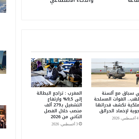
ساعة
والذكاء الاصطناعي
ت
ح
ت
ض
ن
ا
ل
م
ل
ت
ق
ى
ا
ل
 سباق مع ألسنة
المغرب : تراجع البطالة
د
لهب.. القوات المسلحة
إلى 9,5% وارتفاع
ملكية تكشف قدراتها
التشغيل بـ279 ألف
و
جوية لإخماد الحرائق
منصب خلال الفصل
ل
الثاني من 2026
ي
4 أغسطس، 2026
ا
3 أغسطس، 2026
ل
س