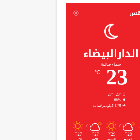
قس
الدارالبيضاء
سماء صافية
23
℃
27º - 23º
88%
1.79 كيلومتر/ساعة
27
27
29
28
℃
℃
℃
℃
الجمعة
السبت
الأحد
الأثنين