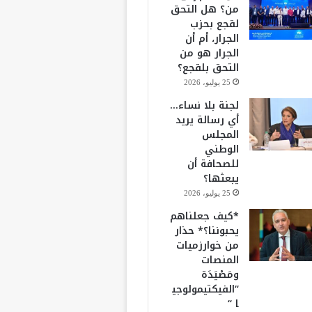
من؟ هل التحق
لقجع بحزب
الجرار، أم أن
الجرار هو من
التحق بلقجع؟
25 يوليو، 2026
لجنة بلا نساء…
أي رسالة يريد
المجلس
الوطني
للصحافة أن
يبعثها؟
25 يوليو، 2026
*كيف جعلناهم
يحبوننا؟* حذار
من خوارزميات
المنصات
ومَصْيَدَة
“الفيكتيمولوجي
ا “