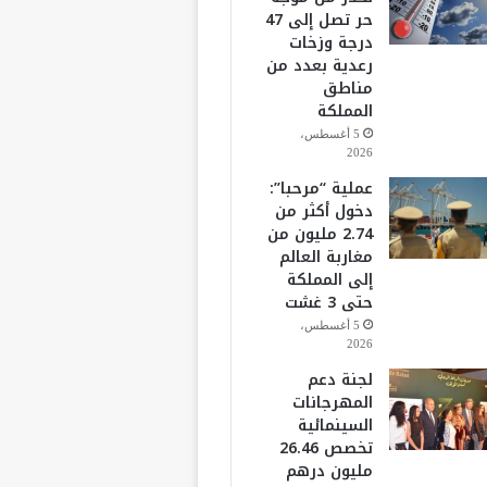
حر تصل إلى 47
درجة وزخات
رعدية بعدد من
مناطق
المملكة
5 أغسطس،
2026
عملية “مرحبا”:
دخول أكثر من
2.74 مليون من
مغاربة العالم
إلى المملكة
حتى 3 غشت
5 أغسطس،
2026
لجنة دعم
المهرجانات
السينمائية
تخصص 26.46
مليون درهم