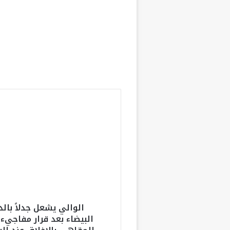
مغاربة العالم 
المملكة حتى 3 غشت
ا
ل
و
ا
ل
ي
ي
ش
ع
الوالي يشعل جدلاً بالد
ل
البيضاء بعد قرار مفاجيء 
ج
د