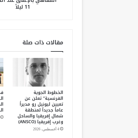
المقاهي بالإغلاق عند ال
11 ليلاً
ل
اً
ب
ا
ل
د
مقالات ذات صلة
ا
ر
ا
ل
ب
ي
ض
ا
الخطوط الجوية
في
ء
الفرنسية” تعلن عن
ال
تعيين ليونيل رو مديراً
ال
ب
عاماً جديداً لمنطقة
ال
ع
شمال إفريقيا والساحل
د
وغرب إفريقيا (ANSCO)
ق
ر
4 أغسطس، 2026
ا