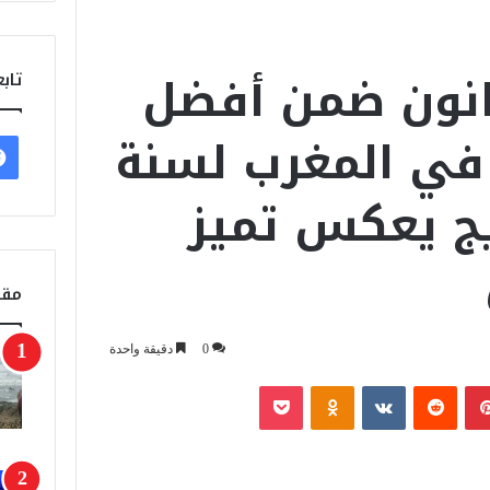
نون ضمن أفضل
تابع
في المغرب لسنة
تويج يعكس تميز
مقا
0
دقيقة واحدة
بينتيريست
‏Reddit
‏VKontakte
Odnoklassniki
‫Pocket