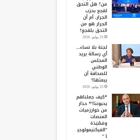
من؟ هل التحق
لقجع بحزب
الجرار، أم أن
الجرار هو من
التحق بلقجع؟
25 يوليو، 2026
لجنة بلا نساء…
أي رسالة يريد
المجلس
الوطني
للصحافة أن
يبعثها؟
25 يوليو، 2026
*كيف جعلناهم
يحبوننا؟* حذار
من خوارزميات
المنصات
ومَصْيَدَة
“الفيكتيمولوجي
ا “