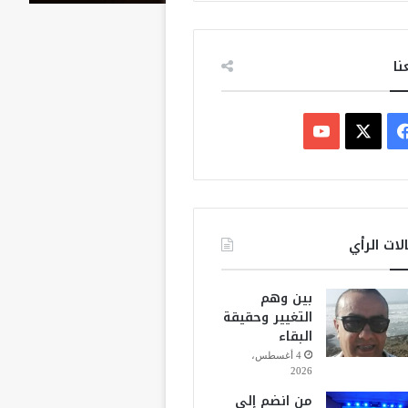
نا
ف
ي
X
Y
س
o
ب
u
لات الرأي
و
T
بين وهم
ك
u
التغيير وحقيقة
البقاء
b
4 أغسطس،
2026
e
من انضم إلى