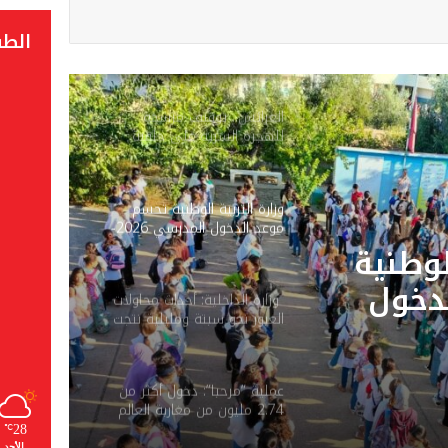
الط
العرائش.. توقيف مرشحة
للهجرة السرية على خلفية
تصريحات واتهامات زائفة
وزارة التربية الوطنية تحسم
موعد الدخول المدرسي 2026-
2027
لوطنية
دخول
وزارة الداخلية: أحداث محاولات
العبور نحو سبتة ومليلية نتجت
عن حملات تضليل رقمية
وشبكات الاتجار بالبشر
عملية “مرحبا”: دخول أكثر من
2.74 مليون من مغاربة العالم
إلى المملكة حتى 3 غشت
28
℃
الأحد