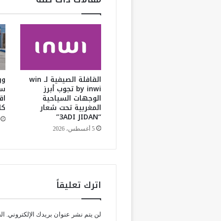
ي
و
ن
ا
ل
:
م
ن
القافلة الصيفية لـ win
ور
by inwi تجوب أبرز
سب
ا
الوجهات السياحية
اق
ل
المغربية تحت شعار
كا
ا
“3ADI JIDAN”
ب
ت
5 أغسطس، 2026
ك
ا
ر
ا
ل
اترك تعليقاً
ن
ظ
ر
لن يتم نشر عنوان بريدك الإلكتروني.
ال
ي