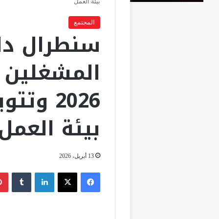
بيئة العمل
المجتمع
سنطرال دا
المشغلين 
2026 وت
بيئة العمل
13 أبريل، 2026
فيسبوك
‫X
لينكدإن
‏Tumblr