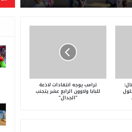
ت
ر
ا
م
ب
ي
و
ج
ه
ال:
ترامب يوجه انتقادات لاذعة
ا
حلول
للبابا ولاوون الرابع عشر يتجنب
ن
"الجدال"
ت
ق
ا
د
ا
ت