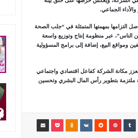
في الشركة، ويعكس حرصها على خلق بيئة
والأداء الجماعي.
صل التزامها بمهمتها المتمثلة في “جلب الصحة
ن الناس”، عبر منظومة إنتاج وتوزيع واسعة
ن ومواقع البيع، إضافة إلى برامج المسؤولية
ليعزز مكانة الشركة كفاعل اقتصادي واجتماعي
لتزمة بتطوير رأس المال البشري وتحسين
لينكدإن
‏Tumblr
بينتيريست
‏Reddit
‏VKontakte
Odnoklassniki
‫Pocket
مشاركة عبر البريد