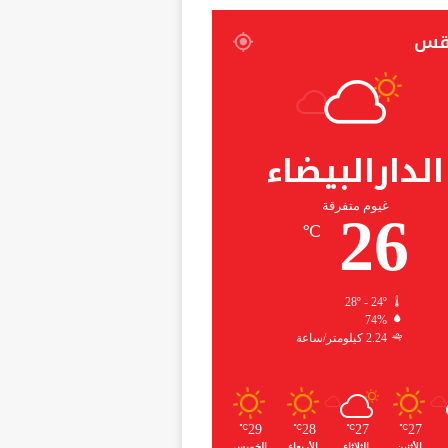
قس
الدارالبيضاء
غيوم متفرقة
26
℃
28º - 24º
74%
2.24 كيلومتر/ساعة
29
28
27
27
℃
℃
℃
℃
الأثنين
الثلاثاء
الأربعاء
الخميس