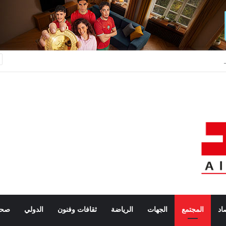
رائش.. توقيف مرشحة للهجرة السرية على خلفية تصريحات واتهامات زائفة
اد
المجتمع
الجهات
الرياضة
ثقافات وفنون
الدولي
صحة