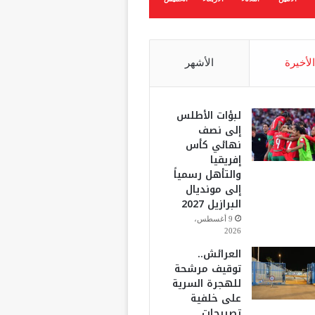
الأخيرة
الأشهر
لبؤات الأطلس
إلى نصف
نهائي كأس
إفريقيا
والتأهل رسمياً
إلى مونديال
البرازيل 2027
9 أغسطس،
2026
العرائش..
توقيف مرشحة
للهجرة السرية
على خلفية
تصريحات