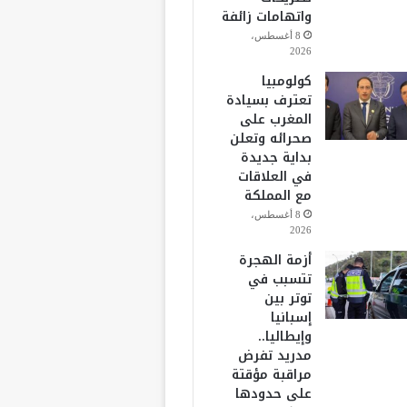
واتهامات زائفة
8 أغسطس،
2026
كولومبيا
تعترف بسيادة
المغرب على
صحرائه وتعلن
بداية جديدة
في العلاقات
مع المملكة
8 أغسطس،
2026
أزمة الهجرة
تتسبب في
توتر بين
إسبانيا
وإيطاليا..
مدريد تفرض
مراقبة مؤقتة
على حدودها