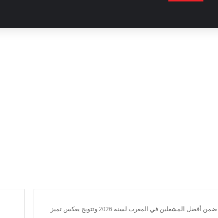
سنطرال دانون ضمن أفضل المشغلين في المغرب لسنة 2026 وتتويج يعكس تميز