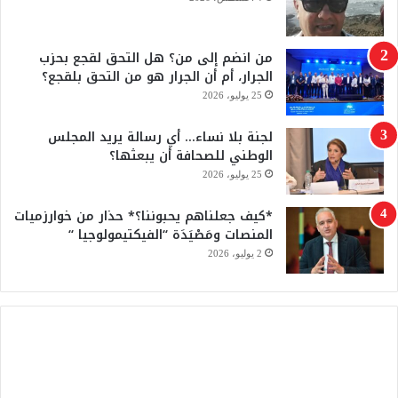
ك
u
من انضم إلى من؟ هل التحق لقجع بحزب
b
الجرار، أم أن الجرار هو من التحق بلقجع؟
e
25 يوليو، 2026
لجنة بلا نساء… أي رسالة يريد المجلس
الوطني للصحافة أن يبعثها؟
25 يوليو، 2026
*كيف جعلناهم يحبوننا؟* حذار من خوارزميات
المنصات ومَصْيَدَة “الفيكتيمولوجيا “
2 يوليو، 2026