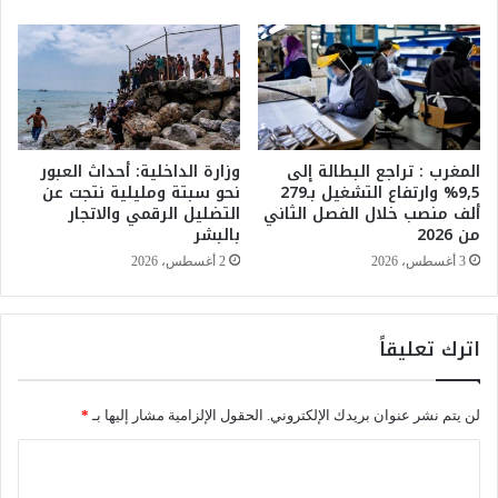
ك
ع
ا
م
ت
ا
ا
ل
ل
ا
إ
ل
س
ت
المغرب : تراجع البطالة إلى
وزارة الداخلية: أحداث العبور
ر
و
9,5% وارتفاع التشغيل بـ279
نحو سبتة ومليلية نتجت عن
ا
ص
ألف منصب خلال الفصل الثاني
التضليل الرقمي والاتجار
ئ
ي
من 2026
بالبشر
ي
ل
ل
3 أغسطس، 2026
2 أغسطس، 2026
ف
ي
ي
ة
ج
ف
ر
اترك تعليقاً
ي
ا
ا
ئ
ل
م
لن يتم نشر عنوان بريدك الإلكتروني.
الحقول الإلزامية مشار إليها بـ
*
ق
س
د
ر
ا
س
ق
ل
ة