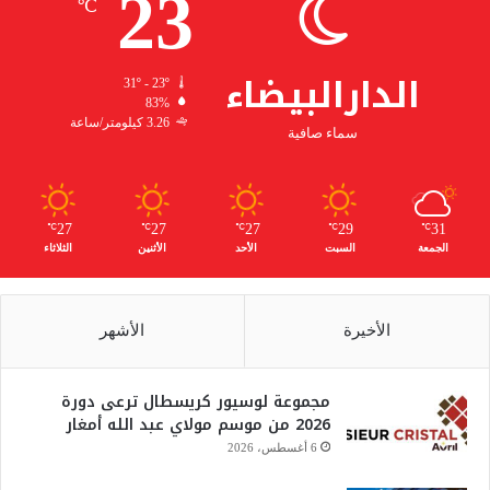
23
℃
الدارالبيضاء
31º - 23º
83%
3.26 كيلومتر/ساعة
سماء صافية
27
27
27
29
31
℃
℃
℃
℃
℃
الجمعة
السبت
الأحد
الأثنين
الثلاثاء
الأخيرة
الأشهر
مجموعة لوسيور كريسطال ترعى دورة
2026 من موسم مولاي عبد الله أمغار
6 أغسطس، 2026