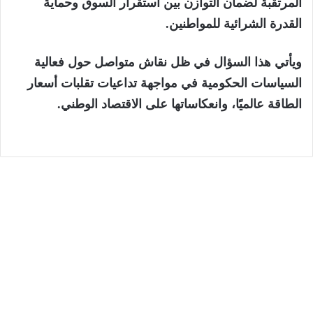
المرتقبة لضمان التوازن بين استقرار السوق وحماية
القدرة الشرائية للمواطنين.
ويأتي هذا السؤال في ظل نقاش متواصل حول فعالية
السياسات الحكومية في مواجهة تداعيات تقلبات أسعار
الطاقة عالميًا، وانعكاساتها على الاقتصاد الوطني.
الجهات
5 أغسطس، 2026
عملية “مرحبا”: دخول أكثر من 2.74 مليون من
مغاربة العالم إلى المملكة حتى 3 غشت