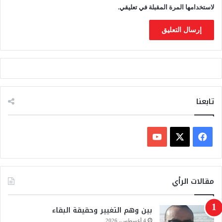
لاستخدامها المرة المقبلة في تعليقي.
تابعنا
ف
ي
X
Y
س
o
مقالات الرأي
ب
u
بين وهم التغيير وحقيقة البقاء
و
T
4 أغسطس، 2026