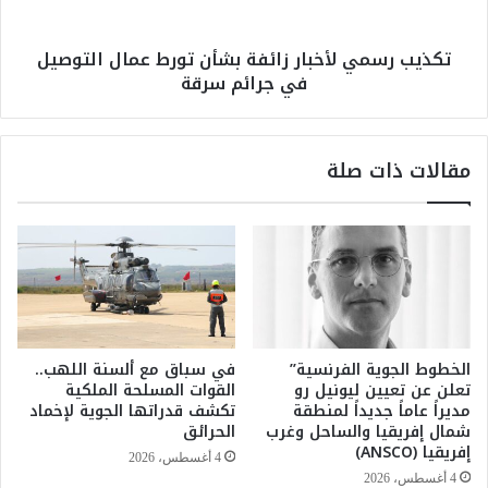
د
م
و
ي
تكذيب رسمي لأخبار زائفة بشأن تورط عمال التوصيل
ل
ل
في جرائم سرقة
ا
أ
ل
خ
ع
ب
ر
ا
مقالات ذات صلة
ب
ر
ي
ز
ة
ا
ل
ئ
ب
ف
ح
ة
ث
ب
ا
ش
ل
أ
الخطوط الجوية الفرنسية”
في سباق مع ألسنة اللهب..
ا
ن
تعلن عن تعيين ليونيل رو
القوات المسلحة الملكية
ن
ت
مديراً عاماً جديداً لمنطقة
تكشف قدراتها الجوية لإخماد
ت
و
شمال إفريقيا والساحل وغرب
الحرائق
ه
إفريقيا (ANSCO)
ر
4 أغسطس، 2026
ا
ط
4 أغسطس، 2026