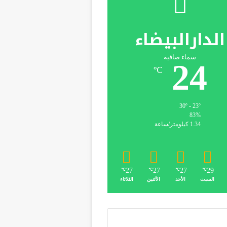
الدارالبيضاء
سماء صافية
24
℃
30º - 23º
83%
1.34 كيلومتر/ساعة
27
27
27
29
℃
℃
℃
℃
السبت
الأحد
الأثنين
الثلاثاء