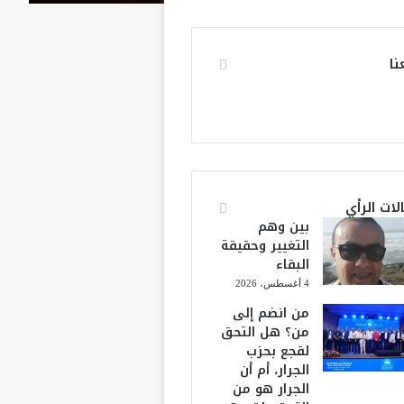
نا
لات الرأي
بين وهم
التغيير وحقيقة
البقاء
4 أغسطس، 2026
من انضم إلى
من؟ هل التحق
لقجع بحزب
الجرار، أم أن
الجرار هو من