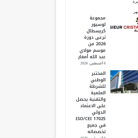
يرة
هر
مجموعة
لوسيور
كريسطال
ترعى دورة
2026 من
موسم مولاي
عبد الله أمغار
6 أغسطس، 2026
المختبر
الوطني
للشرطة
العلمية
والتقنية يحصل
على الاعتماد
الدولي
ISO/CEI 17025
في جميع
تخصصاته
6 أغسطس، 2026