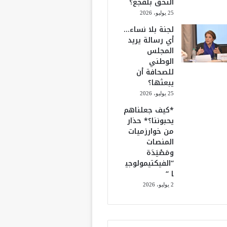
التحق بلقجع؟
25 يوليو، 2026
لجنة بلا نساء…
أي رسالة يريد
المجلس
الوطني
للصحافة أن
يبعثها؟
25 يوليو، 2026
*كيف جعلناهم
يحبوننا؟* حذار
من خوارزميات
المنصات
ومَصْيَدَة
“الفيكتيمولوجي
ا “
2 يوليو، 2026