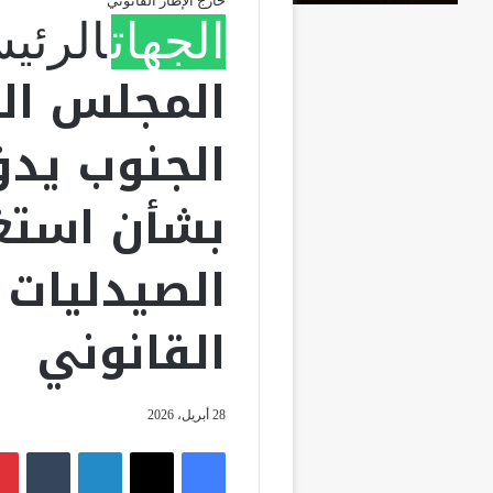
خارج الإطار القانوني
الجهات
الرئي
المجلس ال
الجنوب يد
بشأن استغل
الصيدليات خ
القانوني
28 أبريل، 2026
فيسبوك
‫X
لينكدإن
‏Tumblr