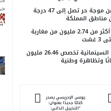
الأخ
الأرصاد الجوية تحذر من موجة حر تصل إلى 47 درجة
الأش
 مناطق المملكة
عملية “مرحبا”: دخول أكثر من 2.74 مليون من مغاربة
 غشت
لجنة دعم المهرجانات السينمائية تخصص 26.46 مليون
ي
يونس الإدريسي يصدر
و
كتابًا جديدًا بعنوان:
ن
“التخييل الذاتي:
س