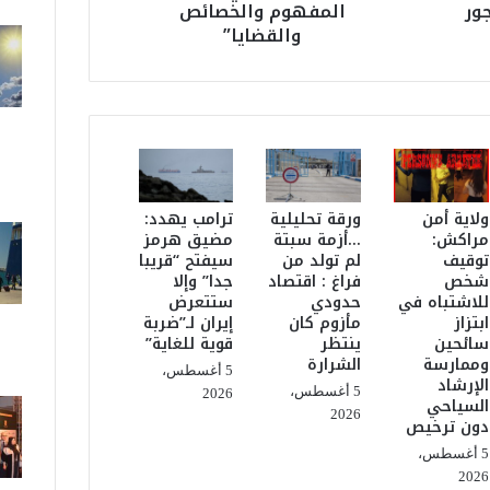
ور
المفهوم والخصائص
ا
والقضايا”
ل
إ
د
ر
ي
س
ي
ي
ولاية أمن
ورقة تحليلية
ترامب يهدد:
ص
مراكش:
…أزمة سبتة
مضيق هرمز
د
توقيف
لم تولد من
سيفتح “قريبا
ر
شخص
فراغ : اقتصاد
جدا” وإلا
للاشتباه في
حدودي
ستتعرض
ك
ابتزاز
مأزوم كان
إيران لـ”ضربة
ت
سائحين
ينتظر
قوية للغاية”
ا
وممارسة
الشرارة
بً
5 أغسطس،
الإرشاد
ا
5 أغسطس،
2026
السياحي
ج
2026
دون ترخيص
د
5 أغسطس،
ي
2026
دً