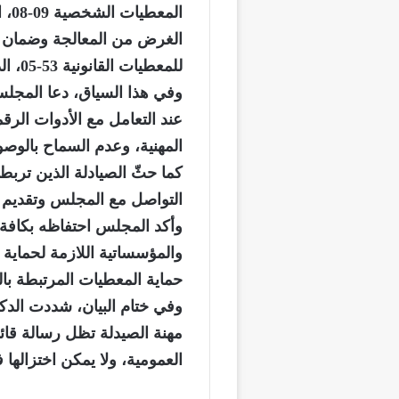
الم
الغرض من المعالجة وضمان ال
للمعطيات القانونية 53-05، الذي يفرض الشفافية وأمن المعاملات الرقمية.
وفي هذا السياق، دعا المجلس
عند التعامل مع الأدوات الرقم
المهنية، وعدم السماح بالوصو
كما حثّ الصيادلة الذين ترب
التواصل مع المجلس وتقديم الو
وأكد المجلس احتفاظه بكافة ح
والمؤسساتية اللازمة لحماية 
حماية المعطيات المرتبطة با
وفي ختام البيان، شددت الد
مهنة الصيدلة تظل رسالة قائ
العمومية، ولا يمكن اختزالها