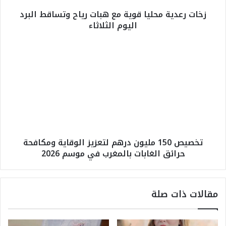
ة
زخات رعدية محليا قوية مع هبات رياح وتساقط البرد
م
اليوم الثلاثاء
ح
ل
ي
ت
ا
خ
ق
ص
و
ي
ي
ص
ة
1
م
5
ع
0
ه
م
تخصيص 150 مليون درهم لتعزيز الوقاية ومكافحة
ب
ل
حرائق الغابات بالمغرب في موسم 2026
ا
ي
ت
و
ر
ن
ي
د
مقالات ذات صلة
ا
ر
ح
ه
و
م
ت