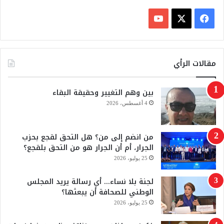
ف
ي
X
Y
س
o
مقالات الرأي
ب
u
بين وهم التغيير وحقيقة البقاء
و
T
4 أغسطس، 2026
ك
u
من انضم إلى من؟ هل التحق لقجع بحزب
b
الجرار، أم أن الجرار هو من التحق بلقجع؟
e
25 يوليو، 2026
لجنة بلا نساء… أي رسالة يريد المجلس
الوطني للصحافة أن يبعثها؟
25 يوليو، 2026