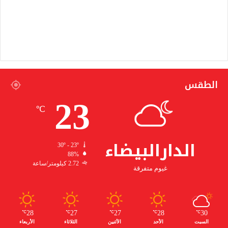
الطقس
23
℃
الدارالبيضاء
30º - 23º
88%
2.72 كيلومتر/ساعة
غيوم متفرقة
28
27
27
28
30
℃
℃
℃
℃
℃
السبت
الأحد
الأثنين
الثلاثاء
الأربعاء