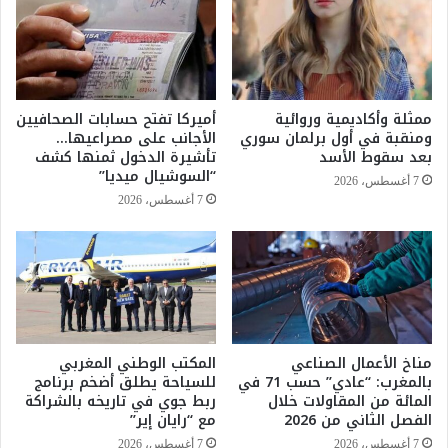
ل
س
ت
ا
ع
ق
ز
ط
ي
ا
ز
ممثلة وأكاديمية وروائية
أميركا تفتح حسابات الصحافيين
ل
ا
ومنقبة في أول برلمان سوري
الأجانب على مصراعيها…
ب
ل
بعد سقوط الأسد
تأشيرة الدخول ثمنها كشف
ر
و
“السوشيال ميديا”
7 أغسطس، 2026
د
ق
7 أغسطس، 2026
ا
ا
ل
ي
ي
ة
و
و
م
م
ا
ك
ل
ا
ث
مناخ الأعمال الصناعي
المكتب الوطني المغربي
ف
بالمغرب: “عادي” حسب 71 في
للسياحة يطلق أضخم برنامج
ل
ح
المائة من المقاولات خلال
ربط جوي في تاريخه بالشراكة
ا
ة
الفصل الثاني من 2026
مع “رايان إير”
ث
ح
ا
ر
7 أغسطس، 2026
7 أغسطس، 2026