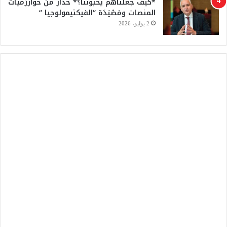
*كيف جعلناهم يحبوننا؟* حذار من خوارزميات
المنصات ومَصْيَدَة “الفيكتيمولوجيا “
2 يوليو، 2026