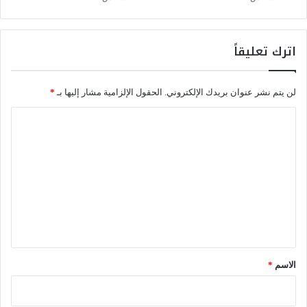
ء
ا
ئ
ق
اترك تعليقاً
ا
ل
غ
لن يتم نشر عنوان بريدك الإلكتروني.
الحقول الإلزامية مشار إليها بـ
*
ا
ب
ا
ا
ل
ت
ب
ت
ا
ع
ل
م
ل
غ
ي
ر
ق
ب
ف
*
الاسم
*
ي
م
و