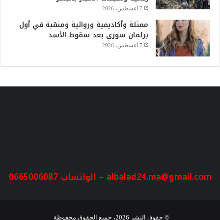
7 أغسطس، 2026
ممثلة وأكاديمية وروائية ومنقبة في أول
برلمان سوري بعد سقوط الأسد
7 أغسطس، 2026
albalad24.ma@gmail.com
– الواتساب 0665006087
© حقوق النشر 2026، جميع الحقوق محفوظة