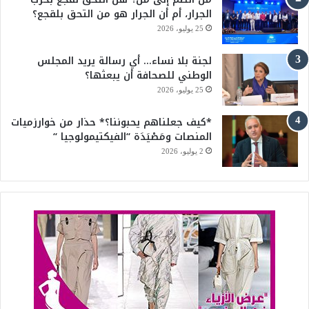
b
الجرار، أم أن الجرار هو من التحق بلقجع؟
e
25 يوليو، 2026
لجنة بلا نساء… أي رسالة يريد المجلس
الوطني للصحافة أن يبعثها؟
25 يوليو، 2026
*كيف جعلناهم يحبوننا؟* حذار من خوارزميات
المنصات ومَصْيَدَة “الفيكتيمولوجيا “
2 يوليو، 2026