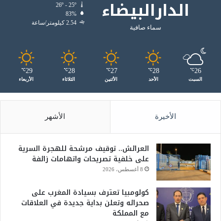
الدارالبيضاء
26º - 25º
83%
2.54 كيلومتر/ساعة
سماء صافية
29
28
27
28
26
℃
℃
℃
℃
℃
السبت
الأحد
الأثنين
الثلاثاء
الأربعاء
الأخيرة
الأشهر
العرائش.. توقيف مرشحة للهجرة السرية
على خلفية تصريحات واتهامات زائفة
8 أغسطس، 2026
كولومبيا تعترف بسيادة المغرب على
صحرائه وتعلن بداية جديدة في العلاقات
مع المملكة