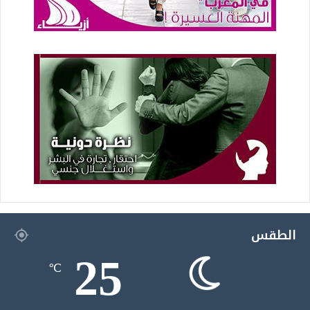
الطقس
25
℃