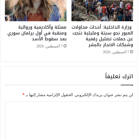
ل
س
غ
ي
ا
ر
ب
وزارة الداخلية: أحداث محاولات
ممثلة وأكاديمية وروائية
د
العبور نحو سبتة ومليلية نتجت
ومنقبة في أول برلمان سوري
ا
ا
عن حملات تضليل رقمية
بعد سقوط الأسد
ت
خ
وشبكات الاتجار بالبشر
ب
ل
7 أغسطس، 2026
ا
ا
7 أغسطس، 2026
ل
ل
م
م
غ
د
اترك تعليقاً
ر
ن
ب
خ
ف
ل
لن يتم نشر عنوان بريدك الإلكتروني.
الحقول الإلزامية مشار إليها بـ
*
ي
ا
م
ل
ا
و
أ
ل
س
س
م
ب
ت
2
و
ع
0
ع