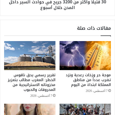
30 قتيلاً وأكثر من 3200 جريح في حوادث السير داخل
ي
ك
المدن خلال أسبوع
ز
ث
ا
ر
ل
م
و
ن
مقالات ذات صلة
ق
3
ا
2
ي
0
ة
0
و
ج
م
ر
ك
ي
ا
ح
ف
ف
موجة حر وزخات رعدية وبَرَد
تقرير رسمي يدق ناقوس
ح
ي
تضرب عدداً من مناطق
الخطر: المغرب مطالب بتعزيز
ة
ح
المملكة ابتداءً من اليوم
مخزوناته الاستراتيجية من
ح
و
المحروقات والحبوب
7 أغسطس، 2026
ر
ا
7 أغسطس، 2026
ا
د
ئ
ث
ق
ا
ا
ل