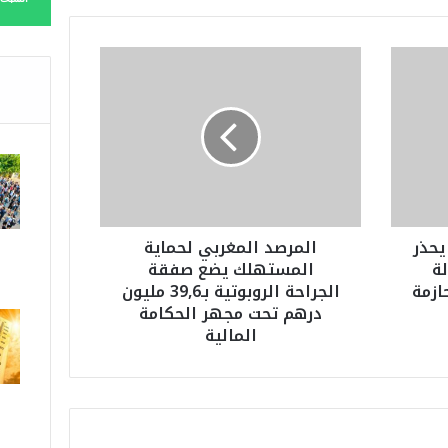
ا
ل
م
ر
ص
د
ا
ل
م
يحذر
المرصد المغربي لحماية
غ
ة
المستهلك يضع صفقة
ر
ازمة
الجراحة الروبوتية بـ39,6 مليون
ب
درهم تحت مجهر الحكامة
ي
المالية
ل
ح
م
ا
ي
ة