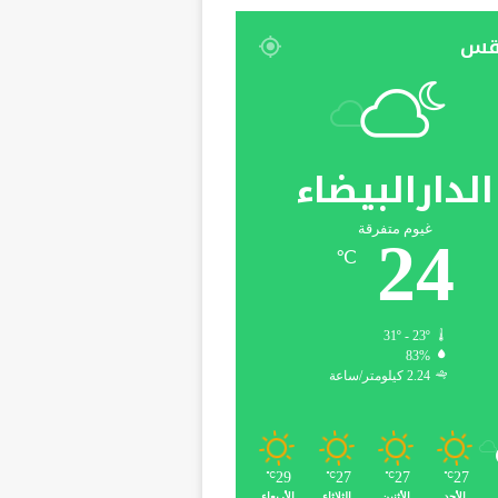
قس
الدارالبيضاء
غيوم متفرقة
24
℃
31º - 23º
83%
2.24 كيلومتر/ساعة
29
27
27
27
℃
℃
℃
℃
الأحد
الأثنين
الثلاثاء
الأربعاء