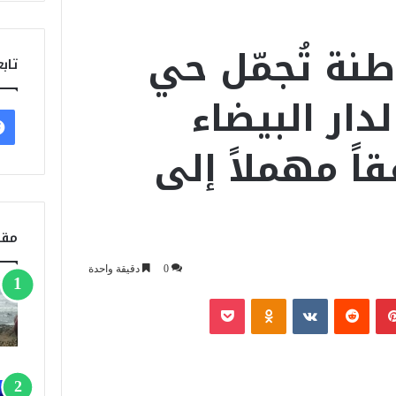
طنة تُجمّل حي
تابع
دار البيضاء
اً مهملاً إلى
مقا
0
دقيقة واحدة
بينتيريست
‏Reddit
‏VKontakte
Odnoklassniki
‫Pocket