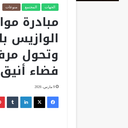
الجهات
المجتمع
منوعات
مبادرة موا
الوازيس بال
وتحول مرفق
فضاء أنيق
9 مارس، 2026
فيسبوك
‫X
لينكدإن
‏Tumblr