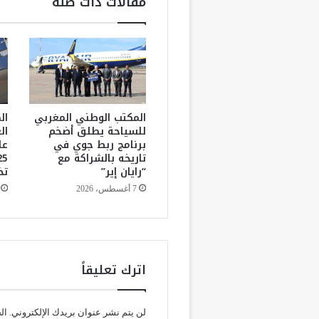
مقالات ذات صلة
ي
ة
ي
ح
ذ
ر
م
ن
المكتب الوطني المغربي
ال
ف
للسياحة يطلق أضخم
ال
برنامج ربط جوي في
عل
و
تاريخه بالشراكة مع
ض
“رايان إير”
تخ
ى
ا
7 أغسطس، 2026
ل
ك
ل
ا
ب
اترك تعليقاً
ا
ل
ض
لن يتم نشر عنوان بريدك الإلكتروني.
ال