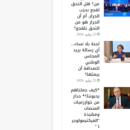
من؟ هل التحق
لقجع بحزب
الجرار، أم أن
الجرار هو من
التحق بلقجع؟
25 يوليو، 2026
لجنة بلا نساء…
أي رسالة يريد
المجلس
الوطني
للصحافة أن
يبعثها؟
25 يوليو، 2026
*كيف جعلناهم
يحبوننا؟* حذار
من خوارزميات
المنصات
ومَصْيَدَة
“الفيكتيمولوجي
ا “