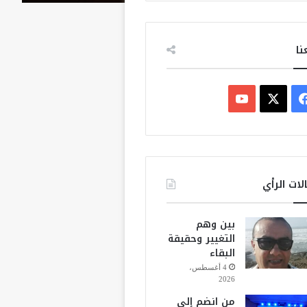
نا
ف
ي
X
Y
س
o
ب
u
لات الرأي
و
T
بين وهم
ك
u
التغيير وحقيقة
البقاء
b
4 أغسطس،
2026
e
من انضم إلى