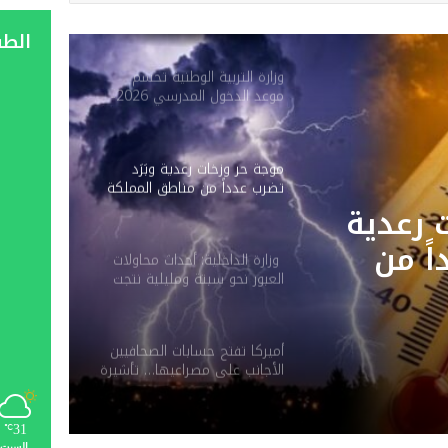
الط
وزارة التربية الوطنية تحسم
موعد الدخول المدرسي 2026-
2027
موجة حر وزخات رعدية وبَرَد
تضرب عدداً من مناطق المملكة
ابتداءً من اليوم
 رعدية
اً من
وزارة الداخلية: أحداث محاولات
العبور نحو سبتة ومليلية نتجت
ابتداءً
عن حملات تضليل رقمية
وشبكات الاتجار بالبشر
أميركا تفتح حسابات الصحافيين
الأجانب على مصراعيها… تأشيرة
الدخول ثمنها كشف “السوشيال
ميديا”
31
℃
السبت