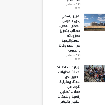
7 أغسطس،
2026
تقرير رسمي
يدق ناقوس
الخطر: المغرب
مطالب بتعزيز
مخزوناته
الاستراتيجية
من المحروقات
والحبوب
7 أغسطس،
2026
وزارة الداخلية:
أحداث محاولات
العبور نحو
سبتة ومليلية
نتجت عن
حملات تضليل
رقمية وشبكات
الاتجار بالبشر