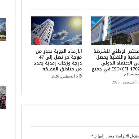
ا
ل
م
س
ت
ه
ل
ك
مختبر الوطني للشرطة
الأرصاد الجوية تحذر من
ي
علمية والتقنية يحصل
موجة حر تصل إلى 47
ى الاعتماد الدولي
درجة وزخات رعدية بعدد
ض
ISO/CEI 17025 في جميع
من مناطق المملكة
ع
صصاته
ص
5 أغسطس، 2026
ف
6 أغسطس، 2026
ق
ة
ا
ل
ج
ر
ا
ح
حقول الإلزامية مشار إليها بـ
*