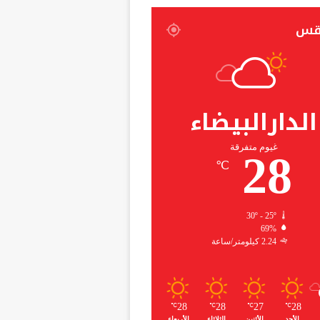
قس
الدارالبيضاء
غيوم متفرقة
28
℃
30º - 25º
69%
2.24 كيلومتر/ساعة
28
28
27
28
℃
℃
℃
℃
الأحد
الأثنين
الثلاثاء
الأربعاء