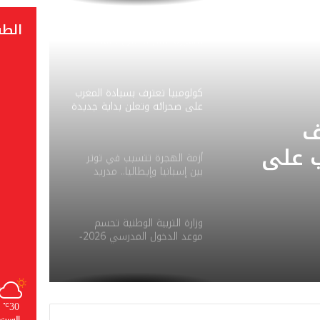
الط
العرائش.. توقيف مرشحة
للهجرة السرية على خلفية
تصريحات واتهامات زائفة
كولومبيا تعترف بسيادة المغرب
على صحرائه وتعلن بداية جديدة
في العلاقات مع المملكة
ف
ب على
أزمة الهجرة تتسبب في توتر
بين إسبانيا وإيطاليا.. مدريد
بداية
تفرض مراقبة مؤقتة على
حدودها
اقات مع
وزارة التربية الوطنية تحسم
موعد الدخول المدرسي 2026-
2027
30
℃
السبت