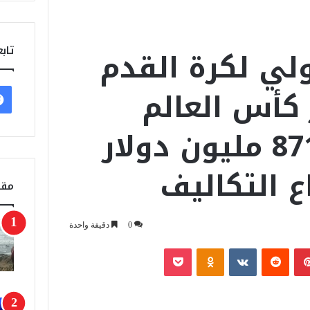
ولي لكرة القدم
تابع
 كأس العالم
2026 إلى 871 مليون دولار
 التكاليف
مقا
0
دقيقة واحدة
بينتيريست
‏Reddit
‏VKontakte
Odnoklassniki
‫Pocket