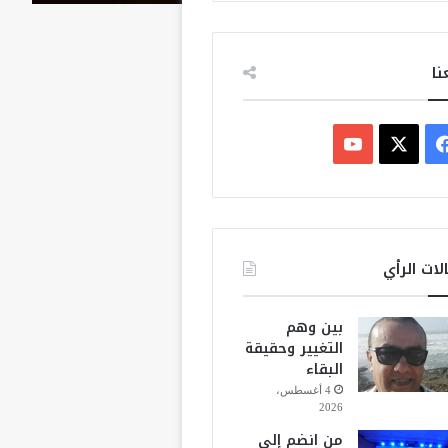
نا
ف
ي
X
Y
س
o
ب
u
لات الرأي
و
T
بين وهم
ك
u
التغيير وحقيقة
البقاء
b
4 أغسطس،
2026
e
من انضم إلى