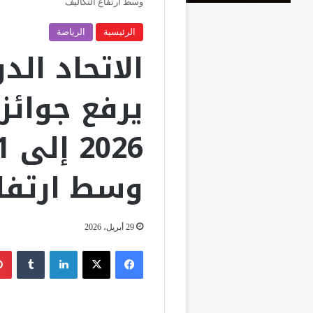
وسط ارتفاع التكاليف
الرئيسية
الرياضة
الاتحاد الد
يرفع جوائز
وسط ارتفاع
29 أبريل، 2026
فيسبوك
‫X
لينكدإن
‏Tumblr