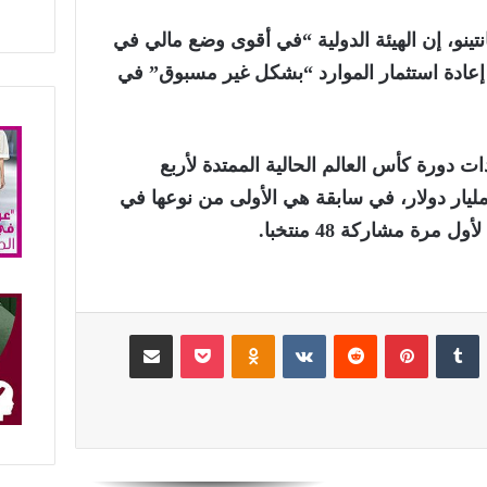
نتينو، إن الهيئة الدولية “في أقوى وضع مالي في
ح إعادة استثمار الموارد “بشكل غير مسبوق” في
ت دورة كأس العالم الحالية الممتدة لأربع
وات قد تصل إلى نحو 13 مليار دولار، في سابقة هي الأولى من نوعها في
مرة مشاركة 48 منتخبا.
لينكدإن
‏Tumblr
بينتيريست
‏Reddit
‏VKontakte
Odnoklassniki
‫Pocket
مشاركة عبر البريد