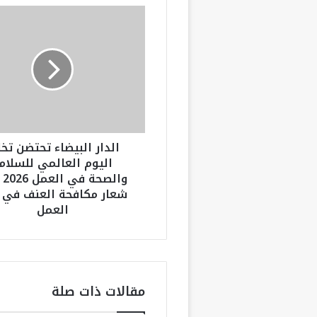
ا
ل
د
ا
ر
ا
ل
ب
ي
الدار البيضاء تحتضن تخل
ض
اليوم العالمي للسلام
ا
وال
ء
شعار مكافحة العنف في ب
ت
العمل
ح
ت
ض
ن
ت
خ
مقالات ذات صلة
ل
ي