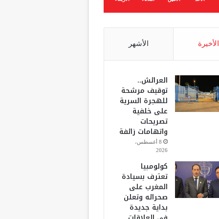
الأخيرة
الأشهر
العرائش..
توقيف مرشحة
للهجرة السرية
على خلفية
تصريحات
واتهامات زائفة
8 أغسطس،
2026
كولومبيا
تعترف بسيادة
المغرب على
صحرائه وتعلن
بداية جديدة
في العلاقات