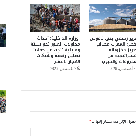
ي
ر
ي
ن
ظ
م
رير رسمي يدق ناقوس
وزارة الداخلية: أحداث
ي
خطر: المغرب مطالب
محاولات العبور نحو سبتة
عزيز مخزوناته
ومليلية نتجت عن حملات
و
استراتيجية من
تضليل رقمية وشبكات
م
محروقات والحبوب
الاتجار بالبشر
اً
د
7 أغسطس، 2026
7 أغسطس، 2026
ر
ا
س
ي
اً
ح
و
ل
حقول الإلزامية مشار إليها بـ
*
أ
و