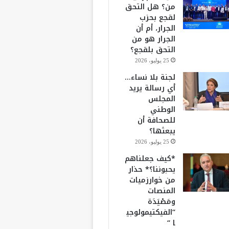
من؟ هل التحق
لقجع بحزب
الجرار، أم أن
الجرار هو من
التحق بلقجع؟
25 يوليو، 2026
لجنة بلا نساء…
أي رسالة يريد
المجلس
الوطني
للصحافة أن
يبعثها؟
25 يوليو، 2026
*كيف جعلناهم
يحبوننا؟* حذار
من خوارزميات
المنصات
ومَصْيَدَة
“الفيكتيمولوجي
ا “