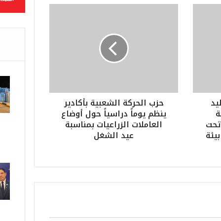
ح
ز
ب
ا
ل
ح
ر
ك
ة
يد
حزب الحركة الشعبية بأكادير
ا
ة
ينظم يوماً دراسياً حول أوضاع
ل
صحة في العمل 2026 تحت
العاملات الزراعيات بمناسبة
ش
يئة
عيد الشغل
ع
ب
ي
ة
ب
أ
ك
ا
د