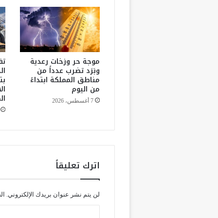
د
ا
ل
ي
و
م
موجة حر وزخات رعدية
تق
ا
وبَرَد تضرب عدداً من
ال
مناطق المملكة ابتداءً
بت
ل
من اليوم
ال
ع
ال
ا
7 أغسطس، 2026
ل
م
ي
ل
ل
س
اترك تعليقاً
ل
ا
م
لن يتم نشر عنوان بريدك الإلكتروني.
ال
ة
و
ا