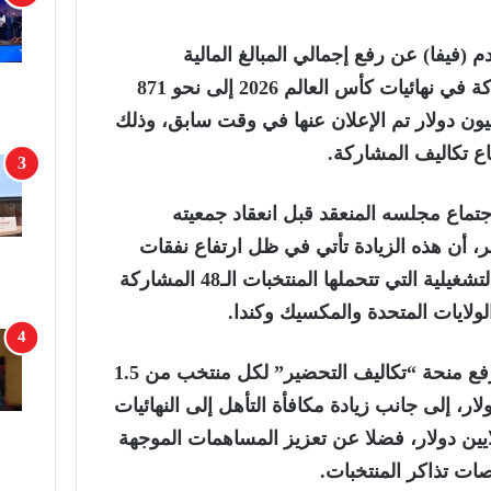
م (فيفا) عن رفع إجمالي المبالغ المالية
المخصصة للمنتخبات المشاركة في نهائيات كأس العالم 2026 إلى نحو 871
ن دولار، مقارنة بـ727 مليون دولار تم الإعلان عنها في وقت سابق، وذلك
ع تكاليف المشاركة.
تماع مجلسه المنعقد قبل انعقاد جمعيته
، أن هذه الزيادة تأتي في ظل ارتفاع نفقات
السفر والضرائب والتكاليف التشغيلية التي تتحملها المنتخبات الـ48 المشاركة
ولايات المتحدة والمكسيك وكندا.
وشملت الإجراءات الجديدة رفع منحة “تكاليف التحضير” لكل منتخب من 1.5
إلى 2.5 مليون دولار، إلى جانب زيادة مكافأة التأهل إلى النهائيات
ملايين دولار إلى 10 ملايين دولار، فضلا عن تعزيز المساهمات الموجهة
ات تذاكر المنتخبات.