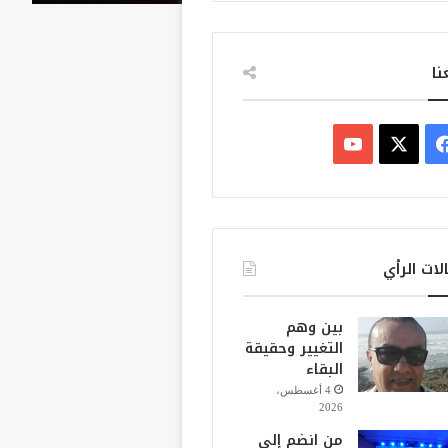
نا
ف
ي
X
Y
س
o
ب
u
لات الرأي
و
T
بين وهم
ك
u
التغيير وحقيقة
البقاء
b
4 أغسطس،
2026
e
من انضم إلى