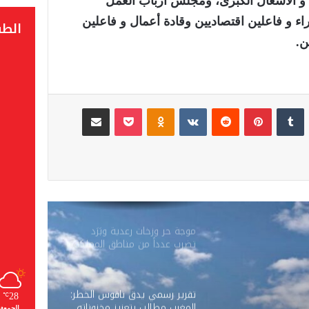
ت و الأشغال الكبرى، ومجلس أرباب العمل
ء و فاعلين اقتصاديين وقادة أعمال و فاعلين
الط
ن.
لينكدإن
‏Tumblr
بينتيريست
‏Reddit
‏VKontakte
Odnoklassniki
‫Pocket
مشاركة عبر البريد
موجة حر وزخات رعدية وبَرَد
تضرب عدداً من مناطق المملكة
ابتداءً من اليوم
تقرير رسمي يدق ناقوس الخطر:
28
℃
المغرب مطالب بتعزيز مخزوناته
الجمعة