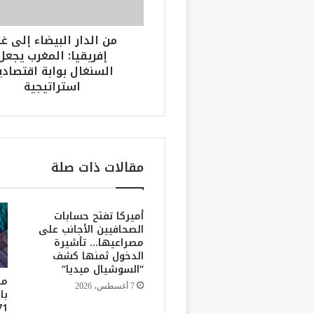
ا
ل
من الدار البيضاء إلى غ
ب
إفريقيا: المغرب يجعل
ي
السنغال بوابة اقتصادي
ض
استراتيجية
ا
ء
إ
ل
ى
غ
مقالات ذات صلة
ر
ب
إ
أميركا تفتح حسابات
ف
الصحافيين الأجانب على
ر
مصراعيها… تأشيرة
ي
الدخول ثمنها كشف
ق
“السوشيال ميديا”
ي
من
7 أغسطس، 2026
ا
با
: