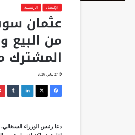
الإقتصاد
الرئيسية
عثمان سونك
من البيع وا
المشترك م
27 يناير، 2026
فيسبوك
‫X
لينكدإن
‏Tumblr
دعا رئيس الوزراء السنغالي، عث