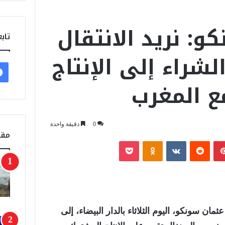
و: نريد الانتقال
تابع
لشراء إلى الإنتاج
ع المغرب
0
دقيقة واحدة
مقا
بينتيريست
‏Reddit
‏VKontakte
Odnoklassniki
‫Pocket
مان سونكو، اليوم الثلاثاء بالدار البيضاء، إلى