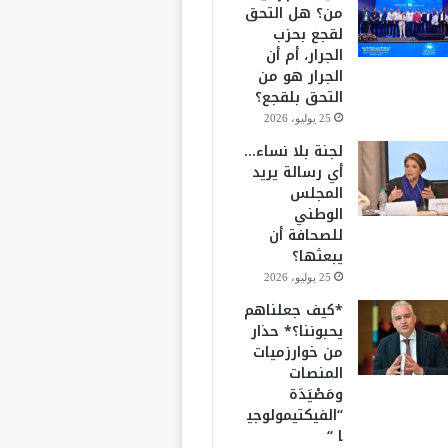
من؟ هل التحق
لقجع بحزب
الجرار، أم أن
الجرار هو من
التحق بلقجع؟
25 يوليو، 2026
لجنة بلا نساء…
أي رسالة يريد
المجلس
الوطني
للصحافة أن
يبعثها؟
25 يوليو، 2026
*كيف جعلناهم
يحبوننا؟* حذار
من خوارزميات
المنصات
ومَصْيَدَة
“الفيكتيمولوجي
ا “