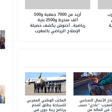
0
0
رب
أزيد من 7000 جمعية و500
0
ألف منخرط و2500 بنية
ج
ة
رياضية.. أخنوش يكشف حصيلة
م
الإصلاح الرياضي بالمغرب
ع
ي
ة
و
5
0
0
أ
ل
ف
م
ن
خ
ر
اخ الأعمال الصناعي
المكتب الوطني المغربي
ط
لمغرب: “عادي” حسب
للسياحة يطلق أضخم
71 في المائة من
برنامج ربط جوي في
و