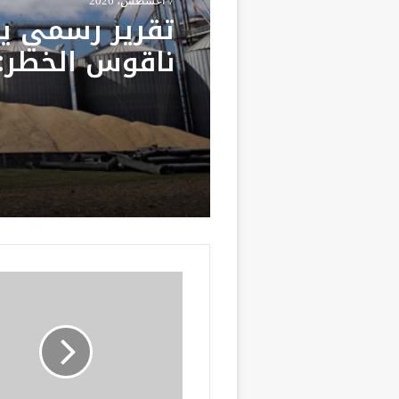
7 أغسطس، 2026
تقرير رسمي ي
ناقوس الخطر: 
مطالب بتعزيز م
الاستراتيجية م
المحروقات وال
م
ن
ا
ل
د
ا
ر