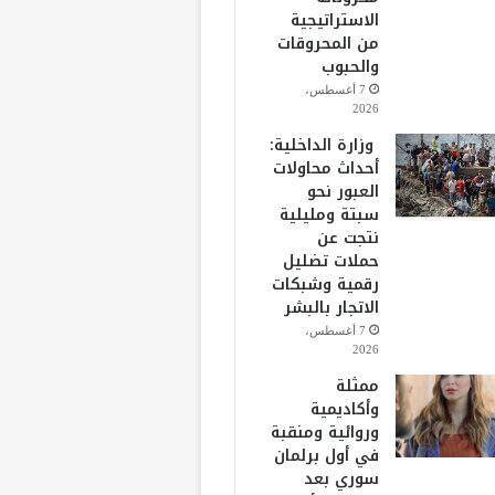
الاستراتيجية
من المحروقات
والحبوب
7 أغسطس،
2026
وزارة الداخلية:
أحداث محاولات
العبور نحو
سبتة ومليلية
نتجت عن
حملات تضليل
رقمية وشبكات
الاتجار بالبشر
7 أغسطس،
2026
ممثلة
وأكاديمية
وروائية ومنقبة
في أول برلمان
سوري بعد