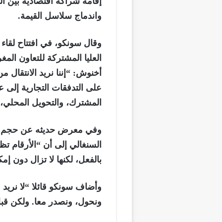
إقامة شراكة اقتصادية بين ا
واندماج سلاسل القيمة.
العليا المشتركة للتعاون ال
أخنوش: “إننا نريد الانتقال م
على التدفقات التجارية إلى عل
المشترك، والتحويل المحلي، 
وفي معرض حديثه عن حجم المبا
السنغالي إلى أن “الأرقام تظه
بالفعل، لكنها لا تزال دون إمكا
وأضاف سونكو قائلا “لا نريد م
ونحول، ونصدر معا. ولكن قبل