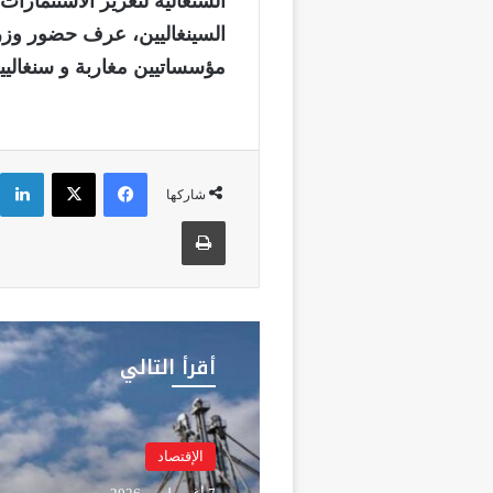
السنغالية لتعزيز الاستثمارا
السينغاليين، عرف حضور وزرا
مؤسساتيين مغاربة و سنغاليي
فيسبوك
‫X
شاركها
طباعة
أقرأ التالي
الإقتصاد