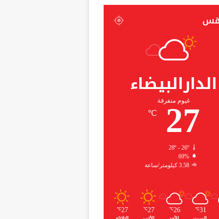
قس
الدارالبيضاء
غيوم متفرقة
27
℃
28º - 26º
69%
3.58 كيلومتر/ساعة
27
27
26
31
℃
℃
℃
℃
السبت
الأحد
الأثنين
الثلاثاء