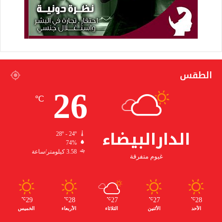
الطقس
26
℃
الدارالبيضاء
28º - 24º
74%
3.58 كيلومتر/ساعة
غيوم متفرقة
29
28
27
27
28
℃
℃
℃
℃
℃
الأحد
الأثنين
الثلاثاء
الأربعاء
الخميس