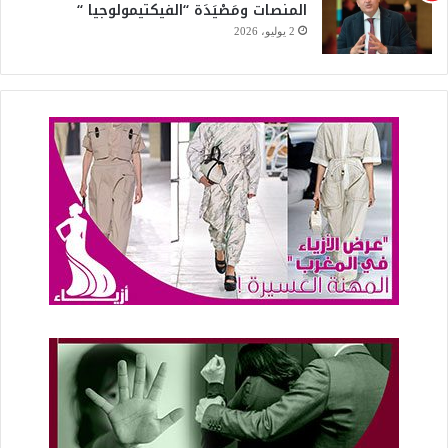
المنصات ومَصْيَدَة “الفيكتيمولوجيا “
2 يوليو، 2026