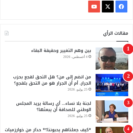
ف
ي
X
Y
س
o
مقالات الرأي
ب
u
بين وهم التغيير وحقيقة البقاء
و
T
4 أغسطس، 2026
ك
u
من انضم إلى من؟ هل التحق لقجع بحزب
b
الجرار، أم أن الجرار هو من التحق بلقجع؟
e
25 يوليو، 2026
لجنة بلا نساء… أي رسالة يريد المجلس
الوطني للصحافة أن يبعثها؟
25 يوليو، 2026
*كيف جعلناهم يحبوننا؟* حذار من خوارزميات