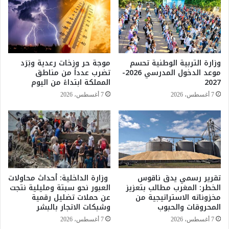
ف
ر
ي
ق
ا
و
ل
ي
ش
ة
ر
و
وزارة التربية الوطنية تحسم
موجة حر وزخات رعدية وبَرَد
ق
ه
موعد الدخول المدرسي 2026-
تضرب عدداً من مناطق
ا
ب
2027
المملكة ابتداءً من اليوم
ل
ا
7 أغسطس، 2026
7 أغسطس، 2026
أ
ت
و
ر
س
ي
ط
ا
و
ح
ت
ق
ه
و
د
ي
تقرير رسمي يدق ناقوس
وزارة الداخلية: أحداث محاولات
ي
الخطر: المغرب مطالب بتعزيز
العبور نحو سبتة ومليلية نتجت
ة
مخزوناته الاستراتيجية من
عن حملات تضليل رقمية
د
ب
المحروقات والحبوب
وشبكات الاتجار بالبشر
ا
ع
ت
د
7 أغسطس، 2026
7 أغسطس، 2026
م
د