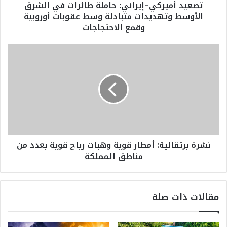
تصعيد أميركي–إيراني: حاملة طائرات في الشرق
ك
الأوسط وتهديدات متبادلة وسط عقوبات أوروبية
ي
وقمع الاحتجاجات
–
إ
ي
ن
ر
ش
ا
ر
ن
ة
ي
ب
:
ر
ح
ت
ا
ق
م
ا
نشرة برتقالية: أمطار قوية وهبات رياح قوية بعدد من
ل
ل
مناطق المملكة
ة
ي
ط
ة
ا
:
ئ
أ
مقالات ذات صلة
ر
م
ا
ط
ت
ا