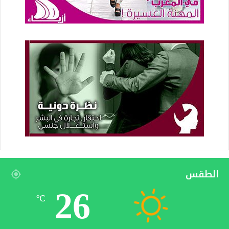
الطقس
26
℃