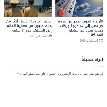
ح
"
ب
ت
ت
ح
و
ت
الأرصاد الجوية تحذر من موجة
عملية “مرحبا”: دخول أكثر من
ز
حر تصل إلى 47 درجة وزخات
2.74 مليون من مغاربة العالم
ف
ي
رعدية بعدد من مناطق
إلى المملكة حتى 3 غشت
ي
ع
المملكة
ب
ق
5 أغسطس، 2026
ـ
ف
5 أغسطس، 2026
2
ة
1
ا
ع
ل
اترك تعليقاً
ا
م
م
ؤ
اً
و
لن يتم نشر عنوان بريدك الإلكتروني.
الحقول الإلزامية مشار إليها بـ
*
م
ن
ن
ة
ا
ا
ل
ل
ل
ن
ع
ز
ت
م
ل
ع
ل
ا