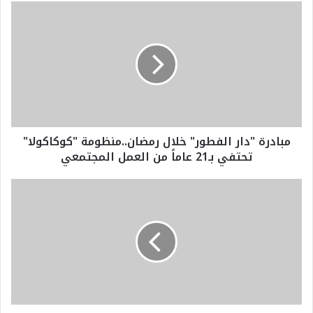
م
ب
ا
د
ر
ة
"
د
ا
مبادرة "دار الفطور" خلال رمضان..منظومة "كوكاكولا"
ر
تحتفي بـ21 عاماً من العمل المجتمعي
ا
ل
ف
ا
ط
ل
و
م
ر
ن
"
د
خ
و
ل
ب
ا
ي
ل
ة