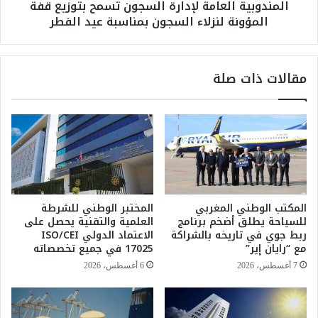
المندوبية العامة لإدارة السجون تسمح بتوزيع قفة
ر
ا
المؤونة لنزلاء السجون بمناسبة عيد الفطر
م
ل
ض
ع
ا
ا
ن
م
مقالات ذات صلة
.
ة
.
ل
م
إ
ن
د
ظ
ا
و
ر
م
ة
ة
ا
"
ل
المكتب الوطني المغربي
المختبر الوطني للشرطة
ك
س
للسياحة يطلق أضخم برنامج
العلمية والتقنية يحصل على
و
ج
ربط جوي في تاريخه بالشراكة
الاعتماد الدولي ISO/CEI
ك
و
مع “رايان إير”
17025 في جميع تخصصاته
ا
ن
7 أغسطس، 2026
6 أغسطس، 2026
ك
ت
و
س
ل
م
ا