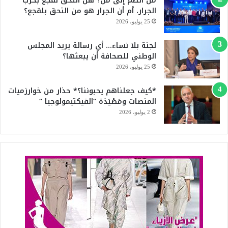
من انضم إلى من؟ هل التحق لقجع بحزب
b
الجرار، أم أن الجرار هو من التحق بلقجع؟
e
25 يوليو، 2026
لجنة بلا نساء… أي رسالة يريد المجلس
الوطني للصحافة أن يبعثها؟
25 يوليو، 2026
*كيف جعلناهم يحبوننا؟* حذار من خوارزميات
المنصات ومَصْيَدَة “الفيكتيمولوجيا “
2 يوليو، 2026