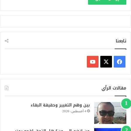
ر
تابعنا
ف
ي
X
Y
س
o
مقالات الرأي
ب
u
بين وهم التغيير وحقيقة البقاء
و
T
4 أغسطس، 2026
ك
u