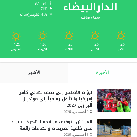
الدارالبيضاء
28º - 24º
74%
4.02 كيلومتر/ساعة
سماء صافية
29
28
27
28
28
℃
℃
℃
℃
℃
الأحد
الأثنين
الثلاثاء
الأربعاء
الخميس
الأخيرة
الأشهر
لبؤات الأطلس إلى نصف نهائي كأس
إفريقيا والتأهل رسمياً إلى مونديال
البرازيل 2027
9 أغسطس، 2026
العرائش.. توقيف مرشحة للهجرة السرية
على خلفية تصريحات واتهامات زائفة
8 أغسطس، 2026