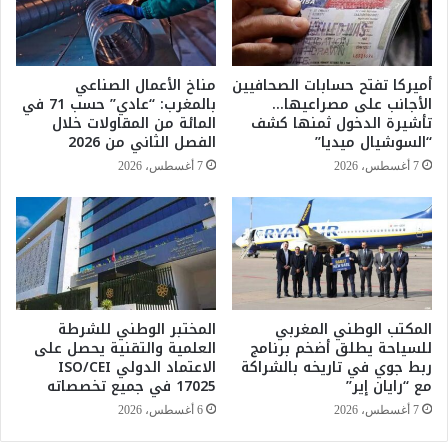
م
ا
ه
ت
ن
ت
ي
ن
أميركا تفتح حسابات الصحافيين
مناخ الأعمال الصناعي
ف
ط
الأجانب على مصراعيها…
بالمغرب: “عادي” حسب 71 في
ي
ل
تأشيرة الدخول ثمنها كشف
المائة من المقاولات خلال
إ
ق
“السوشيال ميديا”
الفصل الثاني من 2026
ط
أ
7 أغسطس، 2026
7 أغسطس، 2026
ا
خ
ر
ي
ب
ر
ر
ا
ن
ب
ا
ف
م
و
ج
المكتب الوطني المغربي
المختبر الوطني للشرطة
ز
للسياحة يطلق أضخم برنامج
العلمية والتقنية يحصل على
"
ا
ربط جوي في تاريخه بالشراكة
الاعتماد الدولي ISO/CEI
ك
ل
مع “رايان إير”
17025 في جميع تخصصاته
ف
م
ا
ك
7 أغسطس، 2026
6 أغسطس، 2026
ء
س