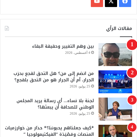
ف
ي
X
Y
س
o
مقالات الرأي
ب
u
بين وهم التغيير وحقيقة البقاء
و
T
4 أغسطس، 2026
ك
u
من انضم إلى من؟ هل التحق لقجع بحزب
b
الجرار، أم أن الجرار هو من التحق بلقجع؟
e
25 يوليو، 2026
لجنة بلا نساء… أي رسالة يريد المجلس
الوطني للصحافة أن يبعثها؟
25 يوليو، 2026
*كيف جعلناهم يحبوننا؟* حذار من خوارزميات
المنصات ومَصْيَدَة “الفيكتيمولوجيا “