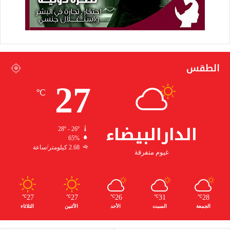
الطقس
27
℃
الدارالبيضاء
28º - 26º
65%
2.68 كيلومتر/ساعة
غيوم متفرقة
27
27
26
31
28
℃
℃
℃
℃
℃
الجمعة
السبت
الأحد
الأثنين
الثلاثاء