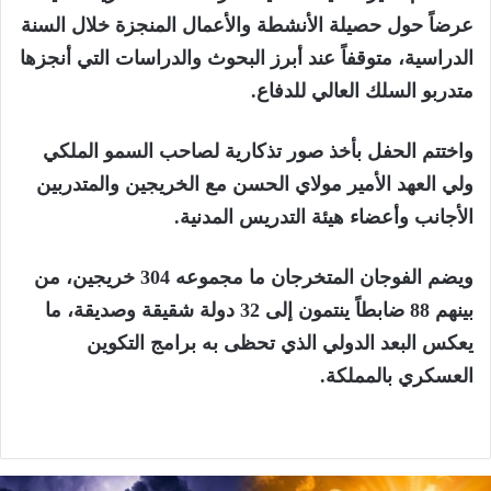
عرضاً حول حصيلة الأنشطة والأعمال المنجزة خلال السنة
الدراسية، متوقفاً عند أبرز البحوث والدراسات التي أنجزها
متدربو السلك العالي للدفاع.
واختتم الحفل بأخذ صور تذكارية لصاحب السمو الملكي
ولي العهد الأمير مولاي الحسن مع الخريجين والمتدربين
الأجانب وأعضاء هيئة التدريس المدنية.
ويضم الفوجان المتخرجان ما مجموعه 304 خريجين، من
بينهم 88 ضابطاً ينتمون إلى 32 دولة شقيقة وصديقة، ما
يعكس البعد الدولي الذي تحظى به برامج التكوين
العسكري بالمملكة.