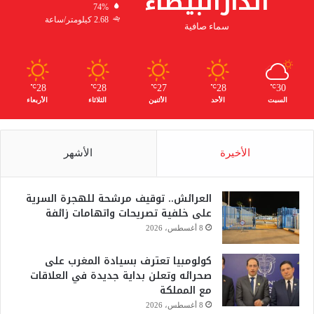
الدارالبيضاء
74%
2.68 كيلومتر/ساعة
سماء صافية
28
28
27
28
30
℃
℃
℃
℃
℃
السبت
الأحد
الأثنين
الثلاثاء
الأربعاء
الأخيرة
الأشهر
العرائش.. توقيف مرشحة للهجرة السرية
على خلفية تصريحات واتهامات زائفة
8 أغسطس، 2026
كولومبيا تعترف بسيادة المغرب على
صحرائه وتعلن بداية جديدة في العلاقات
مع المملكة
8 أغسطس، 2026