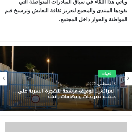
ويأتي هذا اللقاء في سياق المبادرات المتواصلة التي
يقودها المنتدى والمجمع لتعزيز ثقافة التعايش وترسيخ قيم
المواطنة والحوار داخل المجتمع.
الجهات
7 أغسطس، 2026
الجهات
وزارة التربية الوطنية تحسم موعد الدخول
المدرسي 2026-2027
8 أغسطس، 2026
ع
العرائش.. توقيف مرشحة للهجرة السرية على
د