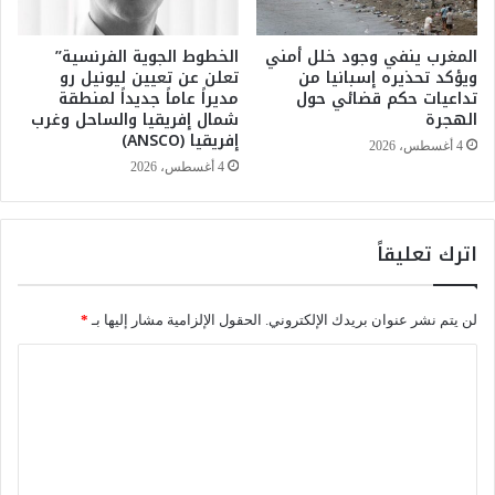
1
ن
4
ا
4
المغرب ينفي وجود خلل أمني
الخطوط الجوية الفرنسية”
ج
ويؤكد تحذيره إسبانيا من
تعلن عن تعيين ليونيل رو
7
ت
تداعيات حكم قضائي حول
مديراً عاماً جديداً لمنطقة
ه
م
الهجرة
شمال إفريقيا والساحل وغرب
ـ
ا
إفريقيا (ANSCO)
ع
4 أغسطس، 2026
4 أغسطس، 2026
م
ج
ل
س
اترك تعليقاً
ا
ل
م
لن يتم نشر عنوان بريدك الإلكتروني.
الحقول الإلزامية مشار إليها بـ
*
ن
ا
ا
ف
ل
س
ة
ت
و
ع
ت
ل
ل