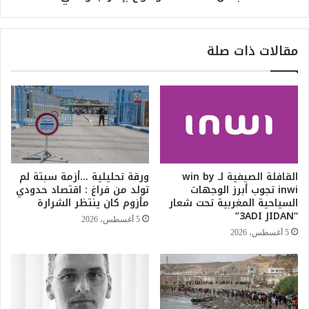
ا
ة
ا
ا
ل
ل
مقالات ذات صلة
أ
م
ر
غ
ب
ر
ع
ب
ا
ت
ء
س
ف
ت
ا
ن
ت
ك
القافلة الصيفية لـ win by
ورقة تحليلية …أزمة سبتة لم
ح
ر
inwi تجوب أبرز الوجهات
تولد من فراغ : اقتصاد حدودي
ش
إ
السياحية المغربية تحت شعار
مأزوم كان ينتظر الشرارة
ه
ق
“3ADI JIDAN”
5 أغسطس، 2026
ر
ص
5 أغسطس، 2026
ر
ا
م
ء
ض
ه
ا
ا
ن
م