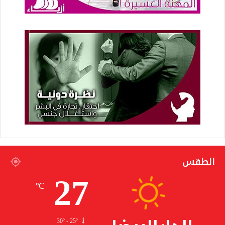
الطقس
27
℃
30º - 25º