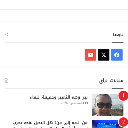
تابعنا
ف
ي
X
Y
س
o
مقالات الرأي
ب
u
بين وهم التغيير وحقيقة البقاء
و
T
4 أغسطس، 2026
ك
u
من انضم إلى من؟ هل التحق لقجع بحزب
b