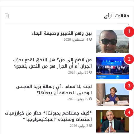
ي
X
Y
س
o
مقالات الرأي
ب
u
بين وهم التغيير وحقيقة البقاء
و
T
4 أغسطس، 2026
ك
u
من انضم إلى من؟ هل التحق لقجع بحزب
b
الجرار، أم أن الجرار هو من التحق بلقجع؟
e
25 يوليو، 2026
لجنة بلا نساء… أي رسالة يريد المجلس
الوطني للصحافة أن يبعثها؟
25 يوليو، 2026
*كيف جعلناهم يحبوننا؟* حذار من خوارزميات
المنصات ومَصْيَدَة “الفيكتيمولوجيا “
2 يوليو، 2026