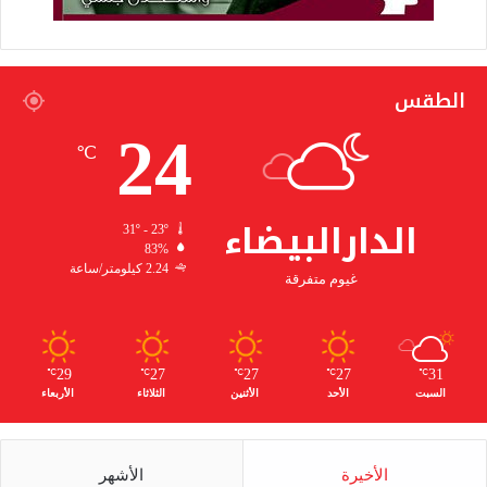
الطقس
24
℃
الدارالبيضاء
31º - 23º
83%
2.24 كيلومتر/ساعة
غيوم متفرقة
29
27
27
27
31
℃
℃
℃
℃
℃
السبت
الأحد
الأثنين
الثلاثاء
الأربعاء
الأخيرة
الأشهر