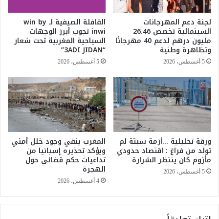
د
:
ا
ت
لجنة دعم المهرجانات
القافلة الصيفية لـ win by
ل
ع
السينمائية تخصص 26.46
inwi تجوب أبرز الوجهات
ق
ل
مليون درهم لدعم 40 مهرجانًا
السياحية المغربية تحت شعار
ا
ي
وتظاهرة وطنية
“3ADI JIDAN”
د
ق
5 أغسطس، 2026
5 أغسطس، 2026
ر
ا
ل
ل
ش
إ
ه
ض
ب
ر
ا
ب
ورقة تحليلية …أزمة سبتة لم
المغرب ينفي وجود خلل أمني
ج
تولد من فراغ : اقتصاد حدودي
ويؤكد تحذيره إسبانيا من
ا
مأزوم كان ينتظر الشرارة
تداعيات حكم قضائي حول
ء
الهجرة
ن
5 أغسطس، 2026
ت
4 أغسطس، 2026
ي
ج
ة