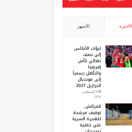
الأخيرة
الأشهر
لبؤات الأطلس
إلى نصف
نهائي كأس
إفريقيا
والتأهل رسمياً
إلى مونديال
البرازيل 2027
9 أغسطس،
2026
العرائش..
توقيف مرشحة
للهجرة السرية
على خلفية
تصريحات