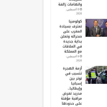
واتهامات زائفة
8 أغسطس،
2026
كولومبيا
تعترف بسيادة
المغرب على
صحرائه وتعلن
بداية جديدة
في العلاقات
مع المملكة
8 أغسطس،
2026
أزمة الهجرة
تتسبب في
توتر بين
إسبانيا
وإيطاليا..
مدريد تفرض
مراقبة مؤقتة
على حدودها