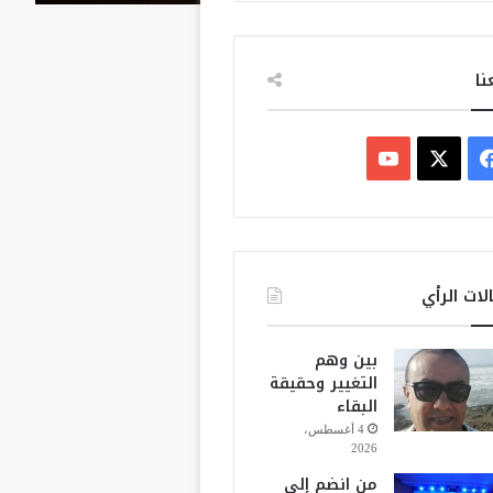
نا
ف
ي
X
Y
س
o
ب
u
لات الرأي
و
T
بين وهم
ك
u
التغيير وحقيقة
البقاء
b
4 أغسطس،
2026
e
من انضم إلى