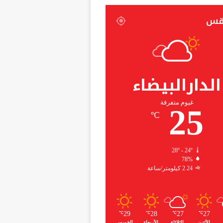
قس
الدارالبيضاء
غيوم متفرقة
25
℃
28º - 24º
78%
2.24 كيلومتر/ساعة
29
28
27
27
℃
℃
℃
℃
الأثنين
الثلاثاء
الأربعاء
الخميس