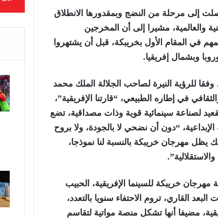
وصلت إلى مرحلة من النضج وبمقدورها الانطلاق
ة والعالمية، مشيرا إلى أن المخرجين
يمهم في المقام الأول بخريبكة، قبل أن يشتهروا
روبا وبشمال إفريقيا.
فقا للرؤية النيرة لصاحب الجلالة الملك محمد
لثقافي في إطاره الطبيعي، “قارتنا الإفريقية”،
لتقعيد لصناعة سينمائية قوية وذات مصداقية، تضع
لإبداعية، “دون أن نضحي لا بالجودة، ولا بروح
لك يظل مهرجان خريبكة بالنسبة لنا نموذجا،
والاستقلالية”.
هرجان خريبكة للسينما الإفريقية، الحبيب
البعد القاري، تروم الاحتفاء سنويا بالتعدد،
ريقية، مضيفا أنها تشكل منصة مواتية لتقاسم