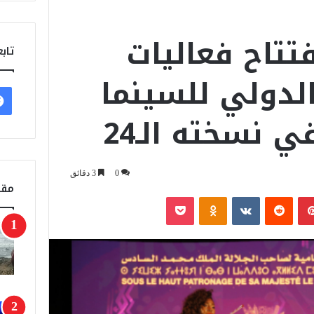
فتتاح فعاليات
تابع
لدولي للسينما
ي نسخته الـ24
0
3 دقائق
مقا
بينتيريست
‏Reddit
‏VKontakte
Odnoklassniki
‫Pocket