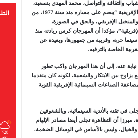
شباب والثقافة والتواصل، محمد المهدي بنسعيد،
الط
إن المهرجان الدولي للسينما الإفريقية “يبصم على مساره منذ سنة 1977، من
والمتخيل الإفريقي، والحق في الصورة،
فريقية”، مؤكدا أن المهرجان كرس ريادته منذ
 سينما حرة، وقريبة من جمهورها، وبعيدة عن
غربية الخاصة بالترفيه.
نيابة عنه، إلى أن هذا المهرجان واكب تطور
بع يزاوج بين الابتكار والشعبية، لكونه كان متقدما
ضاعفة الصناعات السينمائية الإفريقية القوية
لى في ثقته بالأندية السينمائية، وبالشغوفين
اة، مبرزا أن التظاهرة تجلي أيضا مصادر الإلهام
 والخيال، وليس بالأساس في الوسائل الضخمة.
28
℃
الأحد