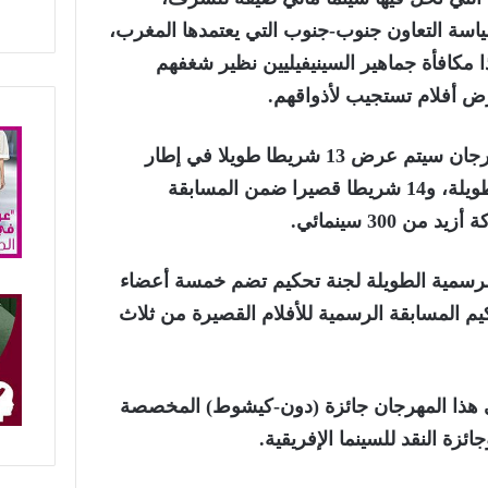
سياسة التعاون جنوب-جنوب التي يعتمدها المغرب،
ذا مكافأة جماهير السينيفيليين نظير شغفهم
ض أفلام تستجيب لأذواقهم.
وخلال النسخة الـ24 من المهرجان سيتم عرض 13 شريطا طويلا في إطار
المسابقة الرسمية للأفلام الطويلة، و14 شريطا قصيرا ضمن المسابقة
ن 300 سينمائي.
لرسمية الطويلة لجنة تحكيم تضم خمسة أعضاء
يم المسابقة الرسمية للأفلام القصيرة من ثلاث
ي هذا المهرجان جائزة (دون-كيشوط) المخصصة
ائزة النقد للسينما الإفريقية.