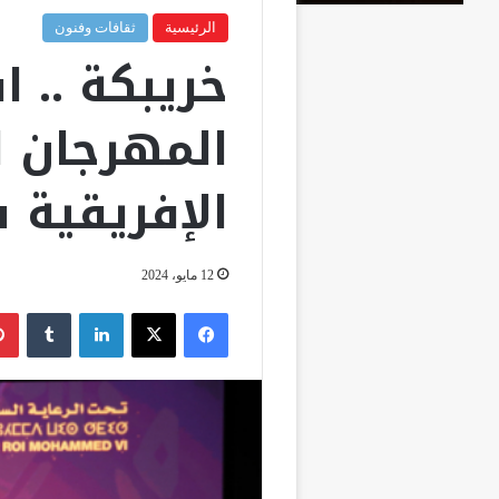
الرئيسية
ثقافات وفنون
خريبكة .. ا
المهرجان ا
الإفريقية ف
12 مايو، 2024
فيسبوك
‫X
لينكدإن
‏Tumblr