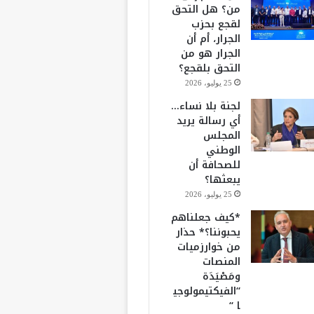
من؟ هل التحق
لقجع بحزب
الجرار، أم أن
الجرار هو من
التحق بلقجع؟
25 يوليو، 2026
لجنة بلا نساء…
أي رسالة يريد
المجلس
الوطني
للصحافة أن
يبعثها؟
25 يوليو، 2026
*كيف جعلناهم
يحبوننا؟* حذار
من خوارزميات
المنصات
ومَصْيَدَة
“الفيكتيمولوجي
ا “