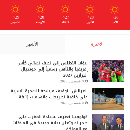
29
28
27
28
28
℃
℃
℃
℃
℃
الأحد
الأثنين
الثلاثاء
الأربعاء
الخميس
الأخيرة
الأشهر
لبؤات الأطلس إلى نصف نهائي كأس
إفريقيا والتأهل رسمياً إلى مونديال
البرازيل 2027
9 أغسطس، 2026
العرائش.. توقيف مرشحة للهجرة السرية
على خلفية تصريحات واتهامات زائفة
8 أغسطس، 2026
كولومبيا تعترف بسيادة المغرب على
صحرائه وتعلن بداية جديدة في العلاقات
مع المملكة