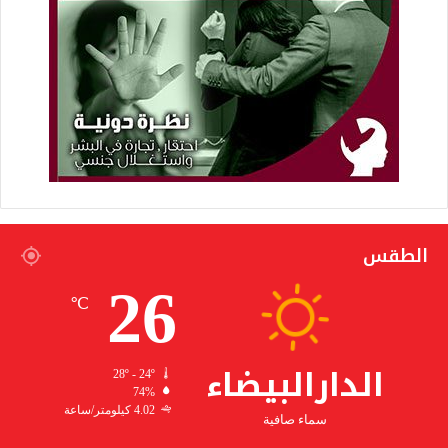
الطقس
26
℃
الدارالبيضاء
28º - 24º
74%
4.02 كيلومتر/ساعة
سماء صافية