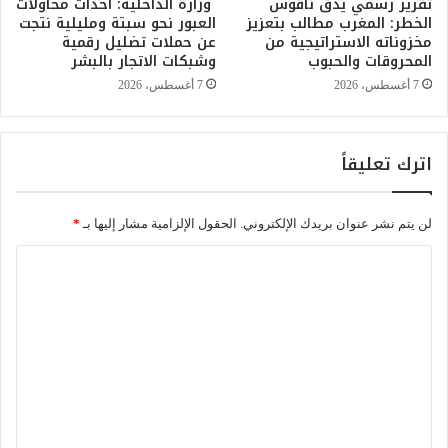
تقرير رسمي يدق ناقوس
وزارة الداخلية: أحداث محاولات
ك
الخطر: المغرب مطالب بتعزيز
العبور نحو سبتة ومليلية نتجت
ب
مخزوناته الاستراتيجية من
عن حملات تضليل رقمية
م
ا
المحروقات والحبوب
وشبكات الاتجار بالبشر
ة
ل
ب
و
7 أغسطس، 2026
7 أغسطس، 2026
ع
ط
د
ن
أ
ي
اترك تعليقاً
ح
ل
ك
ت
ا
ع
لن يتم نشر عنوان بريدك الإلكتروني.
الحقول الإلزامية مشار إليها بـ
*
م
و
ف
ي
ا
ت
ض
ل
ح
غ
ت
ي
ت
أ
ا
ع
ب
ب
و
أ
ل
ا
ك
ي
ب
ر
ا
د
ق