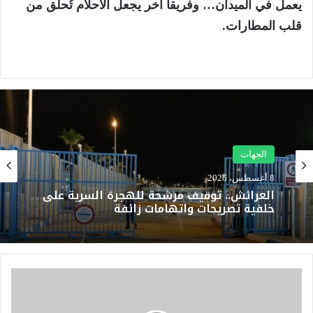
يعمل في الميدان… وفريقاً آخر يجعل الأحلام تُحلّق من
قلب المطارات.
الجهات
8 أغسطس، 2026
العرائش.. توقيف مرشحة للهجرة السرية على
خلفية تصريحات واتهامات زائفة
ا
ل
ق