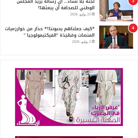
لجنة بلا نساء… أي رسالة يريد المجلس
الوطني للصحافة أن يبعثها؟
25 يوليو، 2026
*كيف جعلناهم يحبوننا؟* حذار من خوارزميات
المنصات ومَصْيَدَة “الفيكتيمولوجيا “
2 يوليو، 2026