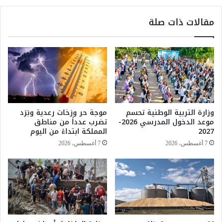
ا
ع
ر
ي
مقالات ذات صلة
ي
و
د
س
و
ع
ف
د
ر
ا
ح
ن
ة
ي
ع
ل
ا
ت
وزارة التربية الوطنية تحسم
موجة حر وزخات رعدية وبَرَد
ر
ح
موعد الدخول المدرسي 2026-
تضرب عدداً من مناطق
م
ق
2027
المملكة ابتداءً من اليوم
ة
ا
7 أغسطس، 2026
7 أغسطس، 2026
أ
ن
م
ب
ا
ا
م
ل
ا
م
ل
ن
م
ت
ح
خ