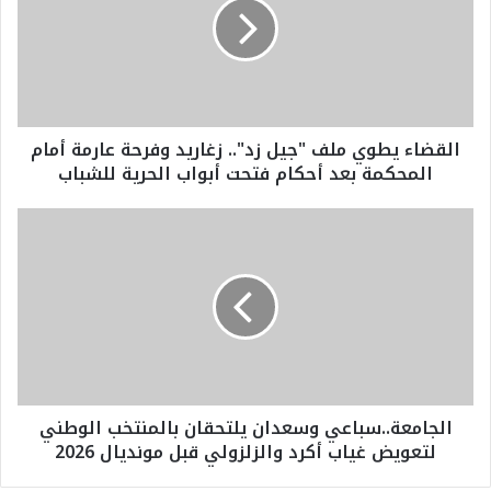
ض
ا
ء
ي
ط
و
القضاء يطوي ملف "جيل زد".. زغاريد وفرحة عارمة أمام
ي
المحكمة بعد أحكام فتحت أبواب الحرية للشباب
م
ل
ف
ا
"
ل
ج
ج
ي
ا
ل
م
ز
ع
د
ة
"
.
.
.
الجامعة..سباعي وسعدان يلتحقان بالمنتخب الوطني
.
س
لتعويض غياب أكرد والزلزولي قبل مونديال 2026
ز
ب
غ
ا