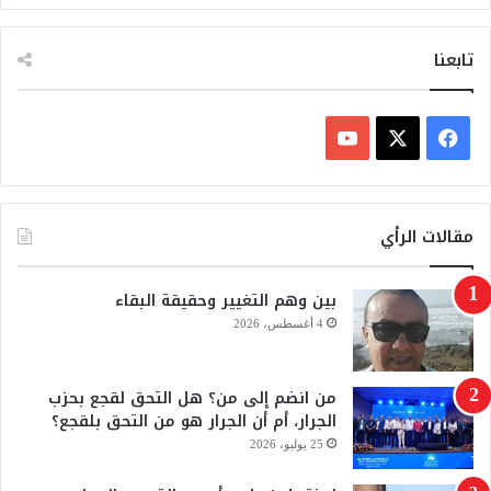
2
6
تابعنا
ف
ي
X
Y
س
o
مقالات الرأي
ب
u
بين وهم التغيير وحقيقة البقاء
و
T
4 أغسطس، 2026
ك
u
من انضم إلى من؟ هل التحق لقجع بحزب
b
الجرار، أم أن الجرار هو من التحق بلقجع؟
e
25 يوليو، 2026