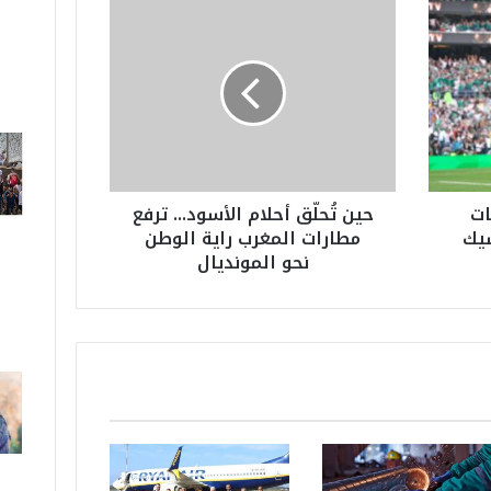
ح
ي
ن
تُ
ح
لّ
ق
أ
ح
افسات
حين تُحلّق أحلام الأسود... ترفع
ل
سيك
مطارات المغرب راية الوطن
ا
نحو المونديال
م
ا
ل
أ
س
و
د
.
.
.
ت