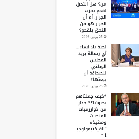
من؟ هل التحق
لقجع بحزب
الجرار، أم أن
الجرار هو من
التحق بلقجع؟
25 يوليو، 2026
لجنة بلا نساء…
أي رسالة يريد
المجلس
الوطني
للصحافة أن
يبعثها؟
25 يوليو، 2026
*كيف جعلناهم
يحبوننا؟* حذار
من خوارزميات
المنصات
ومَصْيَدَة
“الفيكتيمولوجي
ا “