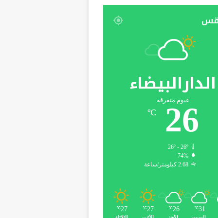
قس
الدارالبيضاء
غيوم متفرقة
26
℃
26º - 26º
74%
2.68 كيلومتر/ساعة
27
27
26
31
℃
℃
℃
℃
السبت
الأحد
الأثنين
الثلاثاء