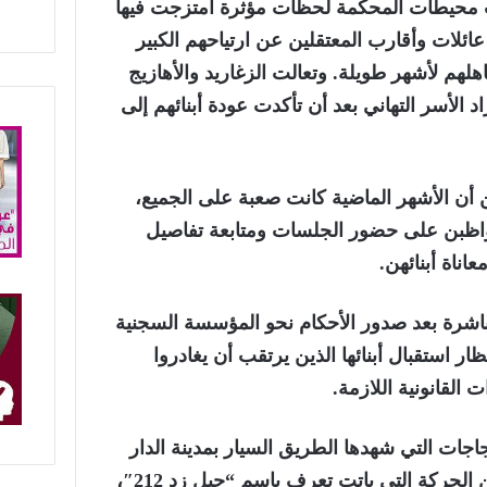
ت محيطات المحكمة لحظات مؤثرة امتزجت فيها
ئلات وأقارب المعتقلين عن ارتياحهم الكبير
لهم لأشهر طويلة. وتعالت الزغاريد والأهازيج
اد الأسر التهاني بعد أن تأكدت عودة أبنائهم إلى
ن أن الأشهر الماضية كانت صعبة على الجميع،
واظبن على حضور الجلسات ومتابعة تفاصيل
اناة أبنائهن.
اشرة بعد صدور الأحكام نحو المؤسسة السجنية
ر استقبال أبنائها الذين يرتقب أن يغادروا
القانونية اللازمة.
اجات التي شهدها الطريق السيار بمدينة الدار
البيضاء، والتي قادها شبان من الحركة التي باتت تعرف باسم “جيل زد 212″،