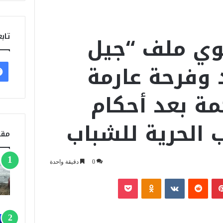
وي ملف “جيل
تابع
د وفرحة عارمة
مة بعد أحكام
 الحرية للشباب
مقا
0
دقيقة واحدة
بينتيريست
‏Reddit
‏VKontakte
Odnoklassniki
‫Pocket