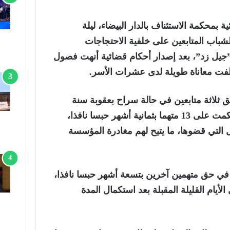
ة بمحكمة الاستئناف بالدار البيضاء، ليلة
باب المتابعين على خلفية الاحتجاجات
ـ”جيل زد”، بعد إصدار أحكام قضائية أنهت فصول
فت معاناة طويلة لدى عشرات الأسر.
 ثلاثة متابعين في حالة سراح بعقوبة سنة
حبسا موقوفة التنفيذ، فيما حكمت على 13 متهما بثمانية أشهر حبسا نافذا،
 التي قضوها، ما يتيح لهم مغادرة المؤسسة
في حق متهمين آخرين بتسعة أشهر حبسا نافذا،
الأيام القليلة المقبلة بعد استكمال المدة