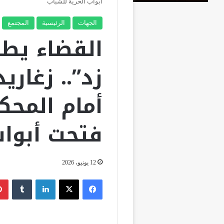
أبواب الحرية للشباب
الجهات
الرئيسية
المجتمع
القضاء يط
زد”.. زغاري
أمام المحك
فتحت أبواب
12 يونيو، 2026
فيسبوك
‫X
لينكدإن
‏Tumblr