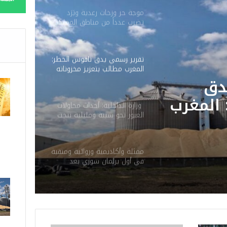
موجة حر وزخات رعدية وبَرَد
تضرب عدداً من مناطق المملكة
ابتداءً من اليوم
تقرير رسمي يدق ناقوس الخطر:
المغرب مطالب بتعزيز مخزوناته
الاستراتيجية من المحروقات
دق
والحبوب
المغرب
وزارة الداخلية: أحداث محاولات
العبور نحو سبتة ومليلية نتجت
خزوناته
عن حملات تضليل رقمية
وشبكات الاتجار بالبشر
ن
ممثلة وأكاديمية وروائية ومنقبة
حبوب
في أول برلمان سوري بعد
سقوط الأسد