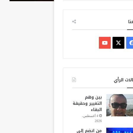
نا
ف
ي
X
Y
س
o
ب
u
لات الرأي
و
T
بين وهم
ك
u
التغيير وحقيقة
البقاء
b
4 أغسطس،
2026
e
من انضم إلى