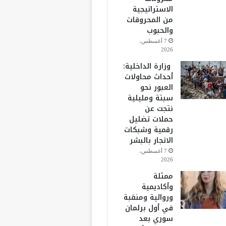
الاستراتيجية
من المحروقات
والحبوب
7 أغسطس،
2026
وزارة الداخلية:
أحداث محاولات
العبور نحو
سبتة ومليلية
نتجت عن
حملات تضليل
رقمية وشبكات
الاتجار بالبشر
7 أغسطس،
2026
ممثلة
وأكاديمية
وروائية ومنقبة
في أول برلمان
سوري بعد