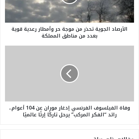
ا
د
ا
ل
الأرصاد الجوية تحذر من موجة حر وأمطار رعدية قوية
ج
بعدد من مناطق المملكة
و
ي
ة
و
ت
ف
ح
ا
ذ
ة
ر
ا
م
ل
ن
ف
م
ي
و
ل
وفاة الفيلسوف الفرنسي إدغار موران عن 104 أعوام..
ج
س
رائد “الفكر المركب” يرحل تاركًا إرثًا عالميًا
ة
و
ح
ف
ر
ا
و
ل