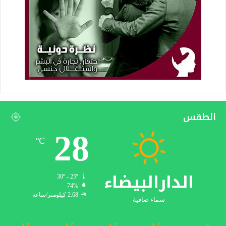
الطقس
28
℃
الدارالبيضاء
30º - 25º
74%
2.68 كيلومتر/ساعة
سماء صافية