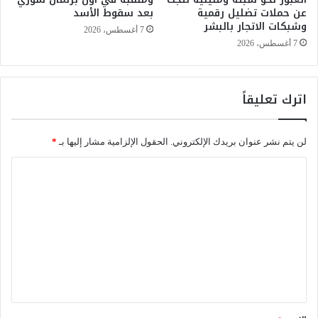
عن حملات تضليل رقمية
بعد سقوط الأسد
ا
و
وشبكات الاتجار بالبشر
ط
ا
7 أغسطس، 2026
ق
م
7 أغسطس، 2026
ا
.
ل
.
م
ر
اترك تعليقاً
م
ا
ل
ئ
ك
د
لن يتم نشر عنوان بريدك الإلكتروني.
الحقول الإلزامية مشار إليها بـ
*
ة
“
ا
ا
ل
ل
ف
ك
ت
ر
ع
ا
ل
ل
م
ي
ر
ق
ك
ب
*