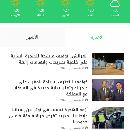
28
28
27
28
30
℃
℃
℃
℃
℃
السبت
الأحد
الأثنين
الثلاثاء
الأربعاء
الأخيرة
الأشهر
العرائش.. توقيف مرشحة للهجرة السرية
على خلفية تصريحات واتهامات زائفة
8 أغسطس، 2026
كولومبيا تعترف بسيادة المغرب على
صحرائه وتعلن بداية جديدة في العلاقات
مع المملكة
8 أغسطس، 2026
أزمة الهجرة تتسبب في توتر بين إسبانيا
وإيطاليا.. مدريد تفرض مراقبة مؤقتة على
حدودها
8 أغسطس، 2026