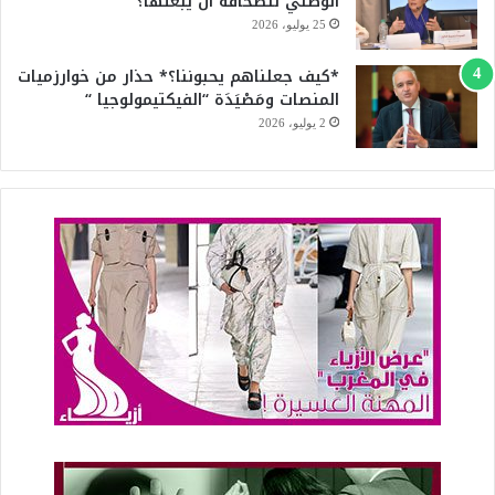
الوطني للصحافة أن يبعثها؟
25 يوليو، 2026
*كيف جعلناهم يحبوننا؟* حذار من خوارزميات
المنصات ومَصْيَدَة “الفيكتيمولوجيا “
2 يوليو، 2026