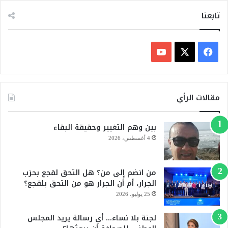
تابعنا
ف
ي
X
Y
س
o
مقالات الرأي
ب
u
بين وهم التغيير وحقيقة البقاء
و
T
4 أغسطس، 2026
ك
u
من انضم إلى من؟ هل التحق لقجع بحزب
b
الجرار، أم أن الجرار هو من التحق بلقجع؟
e
25 يوليو، 2026
لجنة بلا نساء… أي رسالة يريد المجلس