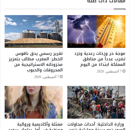
مقالات ذات صلة
أ
ف
م
ر
ط
ن
ا
س
ر
ي
ر
إ
ع
د
د
غ
ي
ا
موجة حر وزخات رعدية وبَرَد
تقرير رسمي يدق ناقوس
ة
ر
تضرب عدداً من مناطق
الخطر: المغرب مطالب بتعزيز
ق
م
المملكة ابتداءً من اليوم
مخزوناته الاستراتيجية من
و
و
المحروقات والحبوب
7 أغسطس، 2026
ي
ر
7 أغسطس، 2026
ة
ا
ب
ن
ع
ع
د
ن
د
1
م
0
ن
4
م
وزارة الداخلية: أحداث محاولات
ممثلة وأكاديمية وروائية
أ
العبور نحو سبتة ومليلية نتجت
ومنقبة في أول برلمان سوري
ن
ع