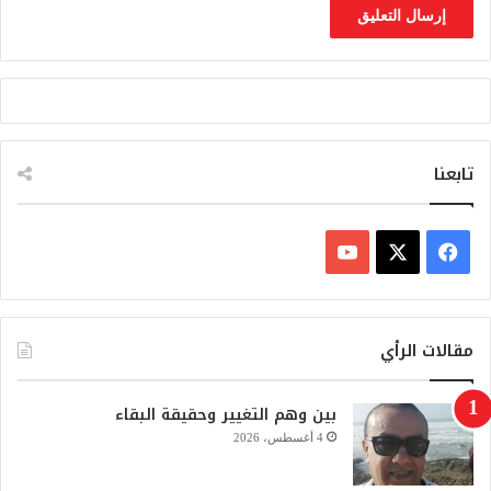
تابعنا
ف
ي
X
Y
س
o
مقالات الرأي
ب
u
بين وهم التغيير وحقيقة البقاء
و
T
4 أغسطس، 2026
ك
u