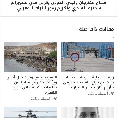
افتتاح مهرجان وليلي الدولي بعرض فني لسوبرانو
ة
ج
سميرة القادري وتكريم رموز التراث المغربي
ب
ا
ا
ن
ل
و
د
ل
مقالات ذات صلة
ا
ي
ر
ل
ا
ي
ل
ا
ب
ل
ي
د
ض
و
ا
ل
ء
ي
ورقة تحليلية …أزمة سبتة لم
المغرب ينفي وجود خلل أمني
ا
ب
تولد من فراغ : اقتصاد حدودي
ويؤكد تحذيره إسبانيا من
ح
ع
مأزوم كان ينتظر الشرارة
تداعيات حكم قضائي حول
ت
ر
الهجرة
5 أغسطس، 2026
ج
ض
4 أغسطس، 2026
ا
ف
جً
ن
ا
ي
ع