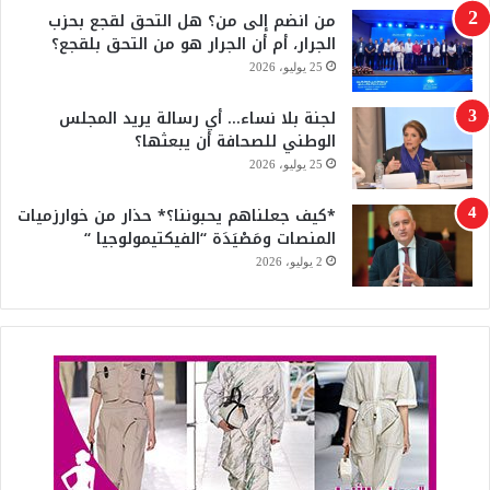
من انضم إلى من؟ هل التحق لقجع بحزب
b
الجرار، أم أن الجرار هو من التحق بلقجع؟
e
25 يوليو، 2026
لجنة بلا نساء… أي رسالة يريد المجلس
الوطني للصحافة أن يبعثها؟
25 يوليو، 2026
*كيف جعلناهم يحبوننا؟* حذار من خوارزميات
المنصات ومَصْيَدَة “الفيكتيمولوجيا “
2 يوليو، 2026