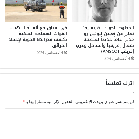
ل
ل
س
ى
و
ت
ب
د
الخطوط الجوية الفرنسية”
في سباق مع ألسنة اللهب..
ر
تعلن عن تعيين ليونيل رو
القوات المسلحة الملكية
ه
ا
مديراً عاماً جديداً لمنطقة
تكشف قدراتها الجوية لإخماد
و
ن
شمال إفريقيا والساحل وغرب
الحرائق
ر
و
إفريقيا (ANSCO)
ا
س
4 أغسطس، 2026
ل
4 أغسطس، 2026
م
أ
ي
و
ر
ض
ة
اترك تعليقاً
ا
ا
ع
ل
و
ق
لن يتم نشر عنوان بريدك الإلكتروني.
الحقول الإلزامية مشار إليها بـ
*
ا
ا
ر
د
ا
ت
ر
ل
ف
ي
ا
و
ت
ع
ت