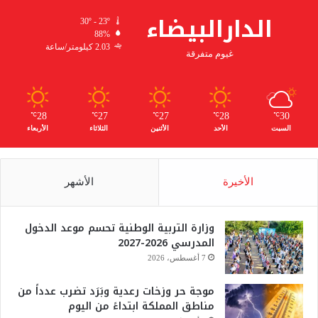
الدارالبيضاء
30º - 23º
88%
2.03 كيلومتر/ساعة
غيوم متفرقة
28
27
27
28
30
℃
℃
℃
℃
℃
السبت
الأحد
الأثنين
الثلاثاء
الأربعاء
الأخيرة
الأشهر
وزارة التربية الوطنية تحسم موعد الدخول
المدرسي 2026-2027
7 أغسطس، 2026
موجة حر وزخات رعدية وبَرَد تضرب عدداً من
مناطق المملكة ابتداءً من اليوم