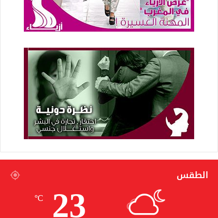
الطقس
23
℃