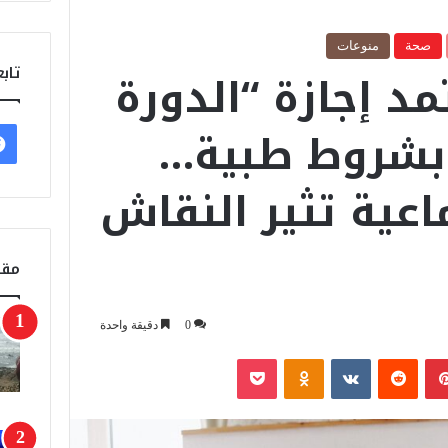
صحة
منوعات
مد إجازة “الدورة
تابع
بشروط طبية…
عية تثير النقاش
مقا
0
دقيقة واحدة
بينتيريست
‏Reddit
‏VKontakte
Odnoklassniki
‫Pocket