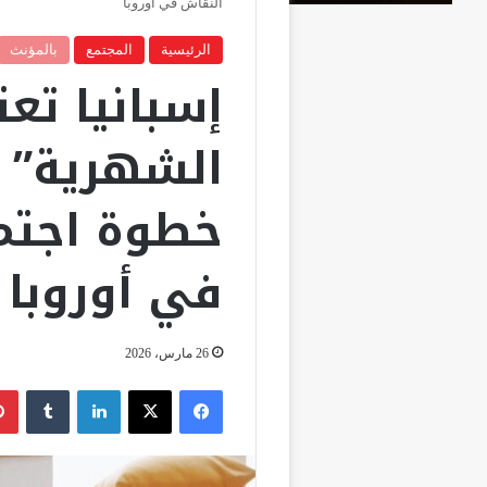
النقاش في أوروبا
الرئيسية
المجتمع
بالمؤنث
إسبانيا تعت
الشهرية” 
خطوة اجتما
في أوروبا
26 مارس، 2026
فيسبوك
‫X
لينكدإن
‏Tumblr