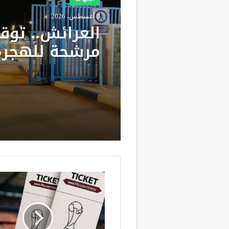
البلد
الجهات
8 أغسطس، 2026
كولومبيا تعتر
8 أغسطس، 2026
بسيادة المغر
صحرائه وتعلن 
جديدة في العل
العرائش.. توق
المملكة
مرشحة للهجرة
على خلفية تص
واتهامات زائف
ف
ي
ف
ا
ت