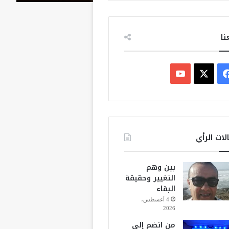
نا
ف
ي
X
Y
س
o
ب
u
لات الرأي
و
T
بين وهم
ك
u
التغيير وحقيقة
البقاء
b
4 أغسطس،
2026
e
من انضم إلى