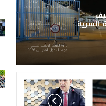
كولومبيا تعترف بسيادة المغرب
على صحرائه وتعلن بداية جديدة
في العلاقات مع المملكة
ف
ب على
أزمة الهجرة تتسبب في توتر
بين إسبانيا وإيطاليا.. مدريد
بداية
تفرض مراقبة مؤقتة على
حدودها
اقات مع
يف
وزارة التربية الوطنية تحسم
موعد الدخول المدرسي 2026-
 السرية
2027
ريحات
ة
ر
ئ
ا
س
ة