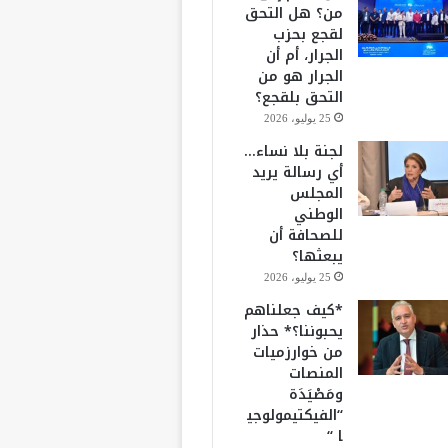
من؟ هل التحق
لقجع بحزب
الجرار، أم أن
الجرار هو من
التحق بلقجع؟
25 يوليو، 2026
لجنة بلا نساء…
أي رسالة يريد
المجلس
الوطني
للصحافة أن
يبعثها؟
25 يوليو، 2026
*كيف جعلناهم
يحبوننا؟* حذار
من خوارزميات
المنصات
ومَصْيَدَة
“الفيكتيمولوجي
ا “