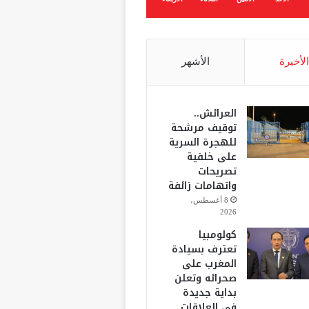
الأخيرة
الأشهر
العرائش..
توقيف مرشحة
للهجرة السرية
على خلفية
تصريحات
واتهامات زائفة
8 أغسطس،
2026
كولومبيا
تعترف بسيادة
المغرب على
صحرائه وتعلن
بداية جديدة
في العلاقات