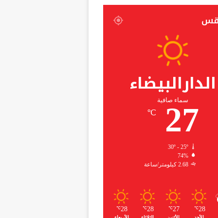
قس
الدارالبيضاء
سماء صافية
27
℃
30º - 25º
74%
2.68 كيلومتر/ساعة
28
28
27
28
℃
℃
℃
℃
الأحد
الأثنين
الثلاثاء
الأربعاء