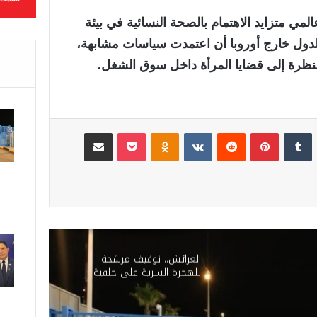
لمي متزايد الاهتمام بالصحة النسائية في بيئة
دول خارج أوروبا أن اعتمدت سياسات مشابهة،
 النظرة إلى قضايا المرأة داخل سوق الشغل.
لينكدإن
‏Tumblr
بينتيريست
‏Reddit
‏VKontakte
Odnoklassniki
‫Pocket
مشاركة عبر البريد
العرائش.. توقيف مرشحة
للهجرة السرية على خلفية
تصريحات واتهامات زائفة