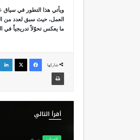
ويأتي هذا التطور في سياق عا
العمل، حيث سبق لعدد من ال
ما يعكس تحوّلاً تدريجياً في
فيسبوك
‫X
شاركها
طباعة
أقرأ التالي