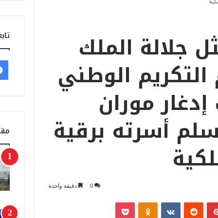
كية
 جلالة الملك
تابع
التكريم الوطني
دغار موران
لم أسرته برقية
مقا
لكية
0
دقيقة واحدة
بينتيريست
‏Reddit
‏VKontakte
Odnoklassniki
‫Pocket