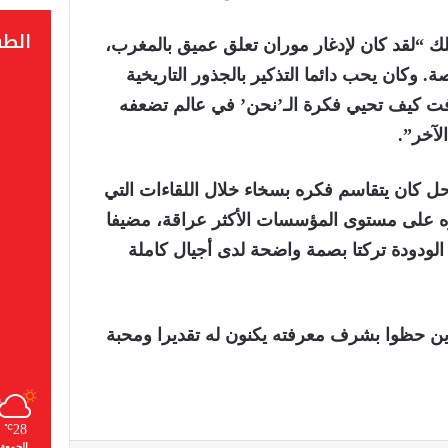
الط
لك “لقد كان لإدغار موران تعلق عميق بالمغرب،
وكان يحب دائما التذكير بالجذور التاريخية
ت كيف تحيي فكرة الـ’نحن’ في عالم تضعفه
لآخر”.
احل كان يتقاسم فكره بسخاء خلال اللقاءات التي
على مستوى المؤسسات الأكثر عراقة، مضيفا
الودودة تركتا بصمة واضحة لدى أجيال كاملة
ذين حظوا بشرف معرفته يكنون له تقديرا ومحبة
28
℃
الجمعة