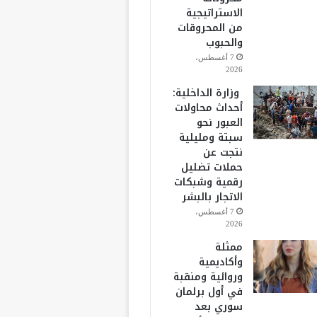
الاستراتيجية
من المحروقات
والحبوب
7 أغسطس،
2026
وزارة الداخلية:
أحداث محاولات
العبور نحو
سبتة ومليلية
نتجت عن
حملات تضليل
رقمية وشبكات
الاتجار بالبشر
7 أغسطس،
2026
ممثلة
وأكاديمية
وروائية ومنقبة
في أول برلمان
سوري بعد