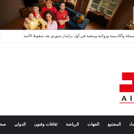
أميركا تفتح حسابات الصحافيين الأجانب على مصراعيها… تأشيرة الدخول ثمنها كشف “السوشيال ميديا”
اد
المجتمع
الجهات
الرياضة
ثقافات وفنون
الدولي
صحة