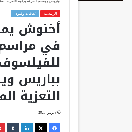
بباريس ويسلم أسرته برقية التعزية المل
الرئيسية
ثقافات وفنون
أخنوش يمثل
في مراسم 
للفيلسوف إ
بباريس ويس
التعزية الم
3 يونيو، 2026
فيسبوك
‫X
لينكدإن
‏Tumblr