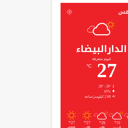
قس
الدارالبيضاء
غيوم متفرقة
27
℃
28º - 26º
65%
2.68 كيلومتر/ساعة
27
27
26
31
℃
℃
℃
℃
السبت
الأحد
الأثنين
الثلاثاء