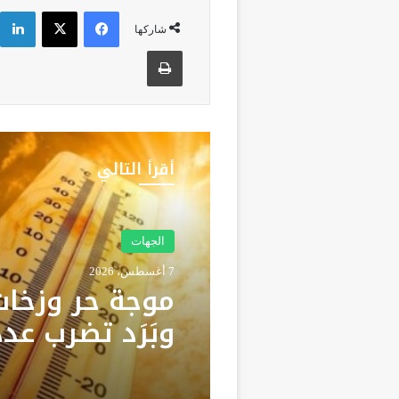
فيسبوك
‫X
شاركها
طباعة
أقرأ التالي
الإقتصاد
7 أغسطس، 2026
الجهات
تقرير رسمي ي
7 أغسطس، 2026
ناقوس الخطر: 
مطالب بتعزيز م