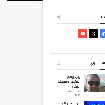
نا
ف
ي
X
Y
س
o
ب
u
لات الرأي
و
T
بين وهم
ك
u
التغيير وحقيقة
البقاء
b
4 أغسطس،
2026
e
من انضم إلى