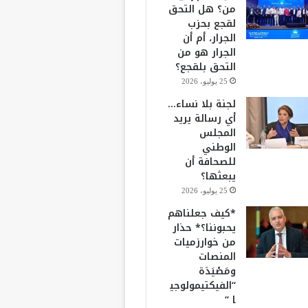
من؟ هل التحق
لقجع بحزب
الجرار، أم أن
الجرار هو من
التحق بلقجع؟
25 يوليو، 2026
لجنة بلا نساء…
أي رسالة يريد
المجلس
الوطني
للصحافة أن
يبعثها؟
25 يوليو، 2026
*كيف جعلناهم
يحبوننا؟* حذار
من خوارزميات
المنصات
ومَصْيَدَة
“الفيكتيمولوجي
ا “