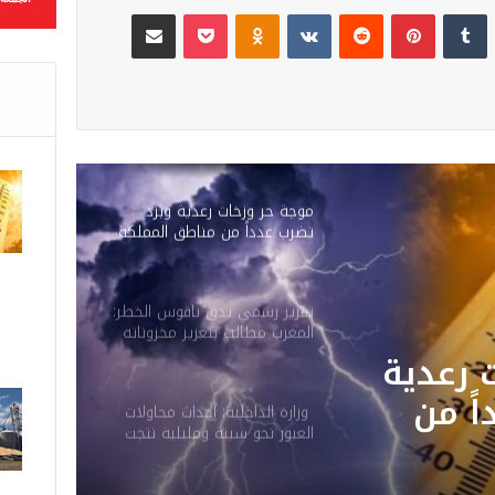
لينكدإن
‏Tumblr
بينتيريست
‏Reddit
‏VKontakte
Odnoklassniki
‫Pocket
مشاركة عبر البريد
موجة حر وزخات رعدية وبَرَد
تضرب عدداً من مناطق المملكة
ابتداءً من اليوم
تقرير رسمي يدق ناقوس الخطر:
المغرب مطالب بتعزيز مخزوناته
الاستراتيجية من المحروقات
دق
والحبوب
المغرب
وزارة الداخلية: أحداث محاولات
العبور نحو سبتة ومليلية نتجت
خزوناته
عن حملات تضليل رقمية
وشبكات الاتجار بالبشر