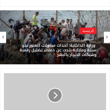
الرئيسية
7 أغسطس، 2026
وزارة الداخلية: أحداث محاولات العبور نحو
سبتة ومليلية نتجت عن حملات تضليل رقمية
وشبكات الاتجار بالبشر
إ
ح
ب
ا
ط
م
ح