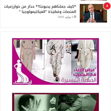
*كيف جعلناهم يحبوننا؟* حذار من خوارزميات
المنصات ومَصْيَدَة “الفيكتيمولوجيا “
2 يوليو، 2026