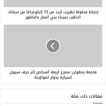
ا
و
إحباط محاولة تهريب أزيد من 13 كيلوغرامًا من سبائك
ل
الذهب بميناء بني أنصار بالناظور
ة
ت
ه
ف
ر
ا
ي
ج
ب
ع
أ
ة
ز
ب
ي
ت
د
ط
م
و
فاجعة بتطوان: مصرع أربعة أشخاص إثر جرف سيول
ن
ا
لسيارة بدوار لمواوجة
1
ن
3
:
ك
م
ي
ص
مقالات ذات صلة
ل
ر
و
ع