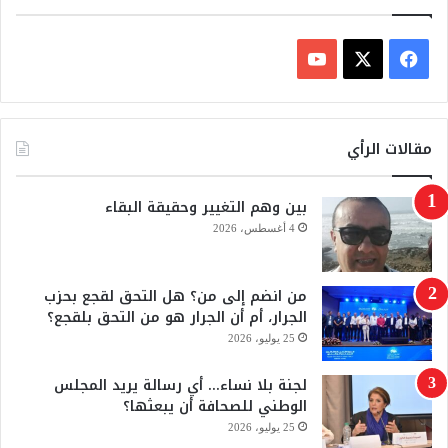
ف
ي
X
Y
س
o
مقالات الرأي
ب
u
بين وهم التغيير وحقيقة البقاء
و
T
4 أغسطس، 2026
ك
u
من انضم إلى من؟ هل التحق لقجع بحزب
b
الجرار، أم أن الجرار هو من التحق بلقجع؟
e
25 يوليو، 2026
لجنة بلا نساء… أي رسالة يريد المجلس
الوطني للصحافة أن يبعثها؟
25 يوليو، 2026