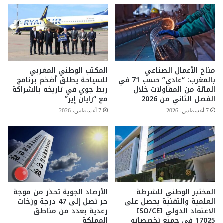
غ
أ
ر
ر
ا
ب
مً
ع
ا
ة
م
أ
ن
ش
مناخ الأعمال الصناعي
المكتب الوطني المغربي
س
خ
بالمغرب: “عادي” حسب 71 في
للسياحة يطلق أضخم برنامج
ب
ا
المائة من المقاولات خلال
ربط جوي في تاريخه بالشراكة
ا
ص
الفصل الثاني من 2026
مع “رايان إير”
ئ
إ
7 أغسطس، 2026
7 أغسطس، 2026
ك
ث
ا
ر
ل
ج
ذ
ر
ه
ف
ب
س
ب
ي
م
المختبر الوطني للشرطة
الأرصاد الجوية تحذر من موجة
و
العلمية والتقنية يحصل على
حر تصل إلى 47 درجة وزخات
ي
ل
الاعتماد الدولي ISO/CEI
رعدية بعدد من مناطق
ن
ل
17025 في جميع تخصصاته
المملكة
ا
س