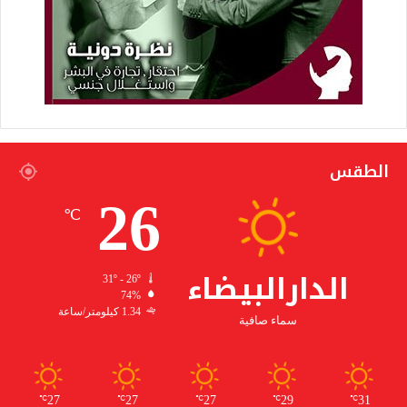
الطقس
26
℃
الدارالبيضاء
31º - 26º
74%
1.34 كيلومتر/ساعة
سماء صافية
27
27
27
29
31
℃
℃
℃
℃
℃