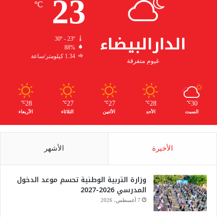
23
℃
الدارالبيضاء
30º - 23º
88%
1.34 كيلومتر/ساعة
غيوم متفرقة
28
27
27
28
30
℃
℃
℃
℃
℃
السبت
الأحد
الأثنين
الثلاثاء
الأربعاء
الأخيرة
الأشهر
وزارة التربية الوطنية تحسم موعد الدخول
المدرسي 2026-2027
7 أغسطس، 2026