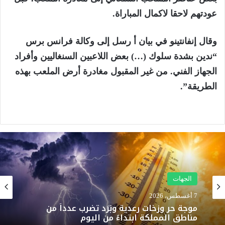
عودتهم لاحقا لاكمال المباراة.
وقال إنفانتينو في بيان أ رسل إلى وكالة فرانس برس
“ندين بشدة سلوك (…) بعض اللاعبين السنغاليين وأفراد
الجهاز الفني. من غير المقبول مغادرة أرض الملعب بهذه
الطريقة”.
الجهات
7 أغسطس، 2026
موجة حر وزخات رعدية وبَرَد تضرب عدداً من
مناطق المملكة ابتداءً من اليوم