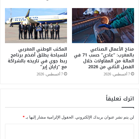
ل
س
و
ب
ف
ا
ر
ن
ي
ا
إ
مناخ الأعمال الصناعي
المكتب الوطني المغربي
ل
بالمغرب: “عادي” حسب 71 في
للسياحة يطلق أضخم برنامج
ى
المائة من المقاولات خلال
ربط جوي في تاريخه بالشراكة
3
الفصل الثاني من 2026
مع “رايان إير”
9
ق
7 أغسطس، 2026
7 أغسطس، 2026
ت
ي
ل
اترك تعليقاً
ا
لن يتم نشر عنوان بريدك الإلكتروني.
الحقول الإلزامية مشار إليها بـ
*
ا
ل