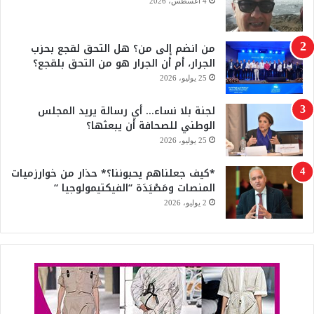
4 أغسطس، 2026
ك
u
من انضم إلى من؟ هل التحق لقجع بحزب
b
الجرار، أم أن الجرار هو من التحق بلقجع؟
e
25 يوليو، 2026
لجنة بلا نساء… أي رسالة يريد المجلس
الوطني للصحافة أن يبعثها؟
25 يوليو، 2026
*كيف جعلناهم يحبوننا؟* حذار من خوارزميات
المنصات ومَصْيَدَة “الفيكتيمولوجيا “
2 يوليو، 2026