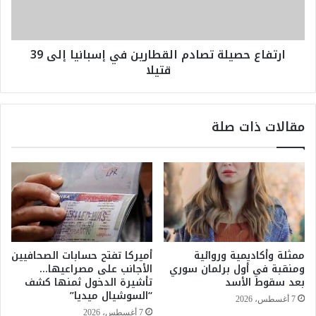
س
ح
ر
ص
ق
ي
ارتفاع حصيلة تصادم القطارين في إسبانيا إلى 39
ة
ل
قتيلا
ا
ة
ل
ت
م
ص
ج
ا
مقالات ذات صلة
و
د
ه
م
ر
ا
ا
ل
ت
ق
م
ط
ن
ا
م
ر
ت
ي
ممثلة وأكاديمية وروائية
أميركا تفتح حسابات الصحافيين
ح
ن
ومنقبة في أول برلمان سوري
الأجانب على مصراعيها…
ف
ف
بعد سقوط الأسد
تأشيرة الدخول ثمنها كشف
ا
ي
“السوشيال ميديا”
7 أغسطس، 2026
ل
إ
7 أغسطس، 2026