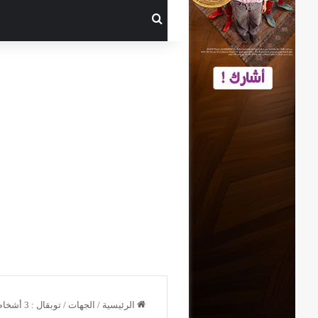
بحث عن
الرئيسية
/
الجهات
/
توبقال : 3 أشخاص في عداد المفقودين إثر انهيار ثلجي