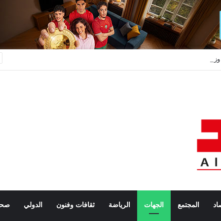
وزارة الداخلية: أحداث محاولات العبور نحو سبتة ومليلية نتجت عن حملات تضليل رقمية وشبكات الاتجار بالبشر
اد
المجتمع
الجهات
الرياضة
ثقافات وفنون
الدولي
صحة