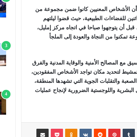
ن الأشخاص المعنيين كانوا ضمن مجموعة من
نين للفضاءات الطبيعية، حيث قضوا ليلتهم
 قبل أن يتوجهوا صباحا في اتجاه مركز إمليل،
عة تمكنوا من النج
اة والعودة إلى الملجأ
يق مع المصالح الأمنية والوقاية المدنية والفرق
تمشيط لتحديد مكان تواجد الأشخاص المفقودين،
صعبة والتقلبات الجوية التي تشهدها المنطقة،
 البشرية واللوجستية الضرورية لإنجاح عمليات
لينكدإن
‏Tumblr
بينتيريست
‏Reddit
‏VKontakte
Odnoklassniki
‫Pocket
مشاركة عبر البريد