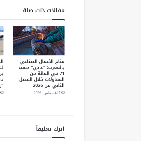
ن
مقالات ذات صلة
ي
ة
ل
إ
د
ا
ر
ة
مناخ الأعمال الصناعي
ال
بالمغرب: “عادي” حسب
لل
غ
71 في المائة من
بر
ز
المقاولات خلال الفصل
تا
ة
الثاني من 2026
“ر
»
و
7 أغسطس، 2026
ب
د
ء
م
ه
اترك تعليقاً
ا
م