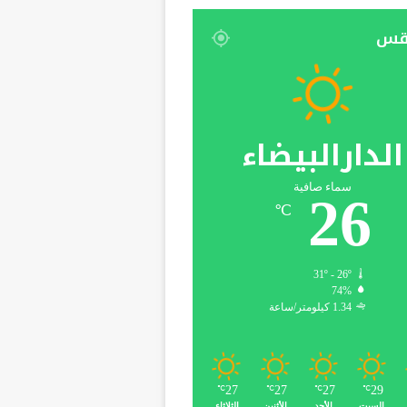
قس
الدارالبيضاء
سماء صافية
26
℃
31º - 26º
74%
1.34 كيلومتر/ساعة
27
27
27
29
℃
℃
℃
℃
السبت
الأحد
الأثنين
الثلاثاء