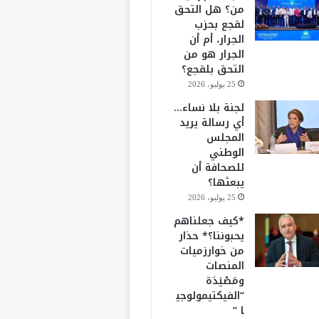
من؟ هل التحق
لقجع بحزب
الجرار، أم أن
الجرار هو من
التحق بلقجع؟
25 يوليو، 2026
لجنة بلا نساء…
أي رسالة يريد
المجلس
الوطني
للصحافة أن
يبعثها؟
25 يوليو، 2026
*كيف جعلناهم
يحبوننا؟* حذار
من خوارزميات
المنصات
ومَصْيَدَة
“الفيكتيمولوجي
ا “