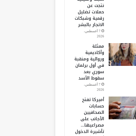
نتجت عن
حملات تضليل
رقمية وشبكات
الاتجار بالبشر
7 أغسطس،
2026
ممثلة
وأكاديمية
وروائية ومنقبة
في أول برلمان
سوري بعد
سقوط الأسد
7 أغسطس،
2026
أميركا تفتح
حسابات
الصحافيين
الأجانب على
مصراعيها…
تأشيرة الدخول