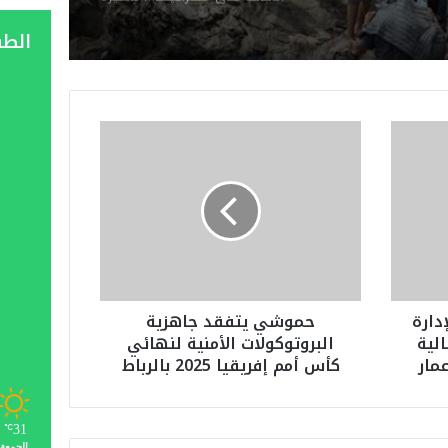
الدخول ثمنها كشف “السوشيال
ميديا”
الط
ح
م
و
ش
ي
ي
ت
ف
ق
دارة
حموشي يتفقد جاهزية
د
الية
البروتوكولات الأمنية لنهائي
ج
عمار
كأس أمم إفريقيا 2025 بالرباط
ا
ه
ز
ي
31
℃
ة
الجمعة