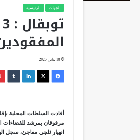
الجهات
الرئيسية
ت
المفقودين 
18 يناير، 2026
فيسبوك
‫X
لينكدإن
‏Tumblr
مرفوقان بمرشد للفضاءات الط
انهيار ثلجي مفاجئ، سجل الي