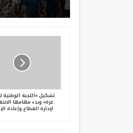
ت
ش
ك
ي
ل
«
ا
ل
ل
تشكيل «اللجنة الوطنية لإ
ج
غزة» وبدء مهامها الانتق
ن
لإدارة القطاع وإعادة الإ
ة
ا
ل
و
ط