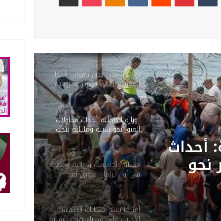
تقرير رسمي يدق ناقوس الخطر:
المغرب مطالب بتعزيز مخزوناته
الاستراتيجية من المحروقات
والحبوب
وزارة الداخلية: أحداث محاولات
العبور نحو سبتة ومليلية نتجت
عن حملات تضليل رقمية
: أحداث
وشبكات الاتجار بالبشر
 نحو
ممثلة وأكاديمية وروائية ومنقبة
في أول برلمان سوري بعد
نتجت عن
سقوط الأسد
قمية
أميركا تفتح حسابات الصحافيين
 بالبشر
الأجانب على مصراعيها… تأشيرة