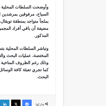
وأوضحت السلطات المحلية أ
السياح، مرفوقين بمرشدين اث
بملجأ متواجد بمنطقة توبقال،
مضيفة أن باقي أفراد المجمو
المذكور.
وتباشر السلطات المحلية بتنس
المختصة، عمليات البحث وال
وذلك رغم الظروف المناخية ال
كما تجري تعبئة كافة الوسائل
البحث.
فيسبوك
‫X
شاركها