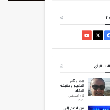
نا
ف
ي
X
Y
س
o
ب
u
لات الرأي
و
T
بين وهم
ك
u
التغيير وحقيقة
البقاء
b
4 أغسطس،
2026
e
من انضم إلى