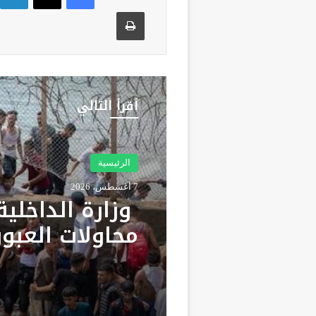
طباعة
أقرأ التالي
الرئيسية
7 أغسطس، 2026
وزارة الداخلية
محاولات العبور
سبتة ومليلية 
حملات تضليل ر
وشبكات الاتجار