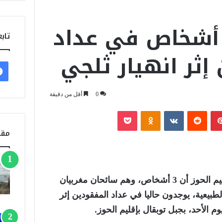
وبقال : 3 أشخاص في عداد
تابع
إثر انهيار ثلجي
0
أقل من دقيقة
بينتيريست
‏Reddit
‏VKontakte
Odnoklassniki
‫Pocket
مقا
أفادت السلطات المحلية بإقليم الحوز أن 3 أشخاص، وهم سائحان مغربيان
بيعية، يوجدون حاليا في عداد المفقودين إثر
وم ال
أحد، بجبل توبقال بإقليم الحوز.