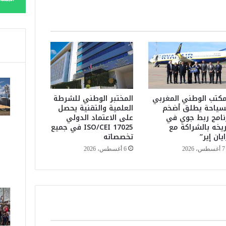
ا
ل
ب
ر
و
ت
و
ك
و
مكتب الوطني المغربي
المختبر الوطني للشرطة
سياحة يطلق أضخم
العلمية والتقنية يحصل
ل
نامج ربط جوي في
على الاعتماد الدولي
ا
ريخه بالشراكة مع
ISO/CEI 17025 في جميع
ت
ايان إير”
تخصصاته
ا
ل
7 أغسطس، 2026
6 أغسطس، 2026
أ
م
ن
ي
ة
ل
ن