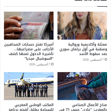
ا
ل
ز
ي
ا
ة
ت
ل
و
ل
ت
س
ا
د
ر
و
ممثلة وأكاديمية وروائية
أميركا تفتح حسابات الصحافيين
و
د
ومنقبة في أول برلمان سوري
الأجانب على مصراعيها…
د
ب
بعد سقوط الأسد
تأشيرة الدخول ثمنها كشف
ا
ا
“السوشيال ميديا”
7 أغسطس، 2026
ن
ل
7 أغسطس، 2026
ت
م
.
غ
.
ر
ت
ب
س
ب
ا
ل
ق
غ
ط
مناخ الأعمال الصناعي
المكتب الوطني المغربي
ت
بالمغرب: “عادي” حسب 71 في
للسياحة يطلق أضخم برنامج
ا
إ