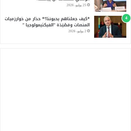
25 يوليو، 2026
*كيف جعلناهم يحبوننا؟* حذار من خوارزميات
المنصات ومَصْيَدَة “الفيكتيمولوجيا “
2 يوليو، 2026