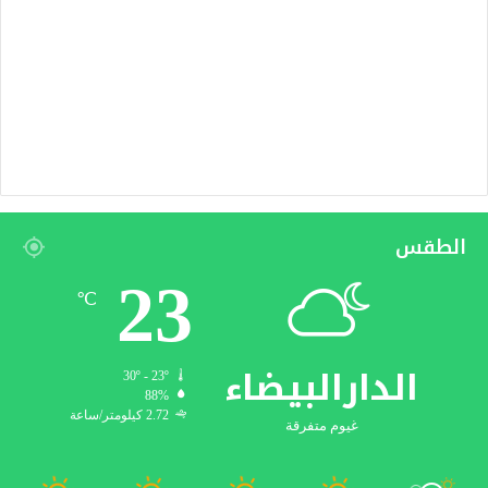
الطقس
23
℃
الدارالبيضاء
30º - 23º
88%
2.72 كيلومتر/ساعة
غيوم متفرقة