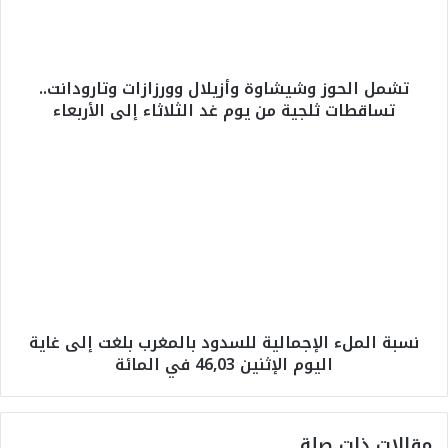
ل
ح
و
ز
تشمل الحوز وشيشاوة وأزيلال وورزازات وتارودانت..
و
تساقطات ثلجية من يوم غد الثلاثاء إلى الأربعاء
ش
ي
ش
ن
ا
س
و
ب
ة
ة
و
ا
أ
ل
ز
م
ي
ل
ل
ء
نسبة الملء الإجمالية للسدود بالمغرب بلغت إلى غاية
ا
ا
اليوم الإثنين 46,03 في المائة
ل
ل
و
إ
و
ج
ر
م
مقالات ذات صلة
ز
ا