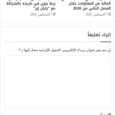
المائة من المقاولات خلال
ربط جوي في تاريخه بالشراكة
ت
ل
الفصل الثاني من 2026
مع “رايان إير”
ث
ى
ل
غ
7 أغسطس، 2026
7 أغسطس، 2026
ج
ا
ي
ي
ة
ة
اترك تعليقاً
م
ا
ن
ل
ي
ي
لن يتم نشر عنوان بريدك الإلكتروني.
الحقول الإلزامية مشار إليها بـ
*
و
و
م
م
ا
غ
ا
ل
د
ل
ا
إ
ت
ل
ث
ع
ث
ن
ل
ي
ل
ا
ن
ي
ث
4
ا
ق
6
ء
,
*
الاسم
*