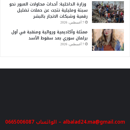
وزارة الداخلية: أحداث محاولات العبور نحو
سبتة ومليلية نتجت عن حملات تضليل
رقمية وشبكات الاتجار بالبشر
7 أغسطس، 2026
ممثلة وأكاديمية وروائية ومنقبة في أول
برلمان سوري بعد سقوط الأسد
7 أغسطس، 2026
albalad24.ma@gmail.com
– الواتساب 0665006087