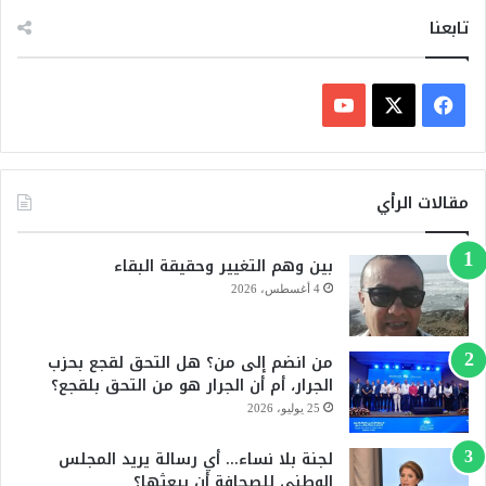
تابعنا
ف
ي
X
Y
س
o
مقالات الرأي
ب
u
بين وهم التغيير وحقيقة البقاء
و
T
4 أغسطس، 2026
ك
u
من انضم إلى من؟ هل التحق لقجع بحزب
b
الجرار، أم أن الجرار هو من التحق بلقجع؟
e
25 يوليو، 2026
لجنة بلا نساء… أي رسالة يريد المجلس
الوطني للصحافة أن يبعثها؟