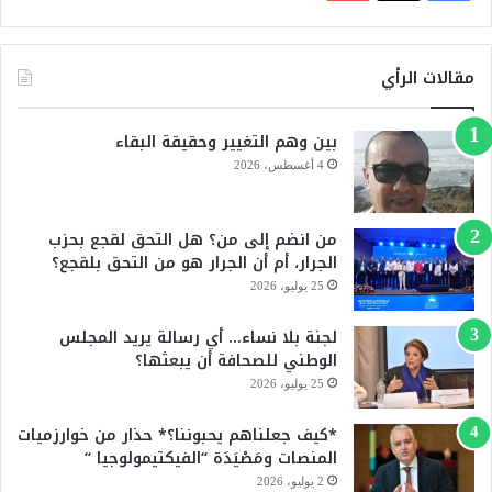
ي
X
Y
س
o
مقالات الرأي
ب
u
بين وهم التغيير وحقيقة البقاء
و
T
4 أغسطس، 2026
ك
u
من انضم إلى من؟ هل التحق لقجع بحزب
b
الجرار، أم أن الجرار هو من التحق بلقجع؟
e
25 يوليو، 2026
لجنة بلا نساء… أي رسالة يريد المجلس
الوطني للصحافة أن يبعثها؟
25 يوليو، 2026
*كيف جعلناهم يحبوننا؟* حذار من خوارزميات
المنصات ومَصْيَدَة “الفيكتيمولوجيا “
2 يوليو، 2026