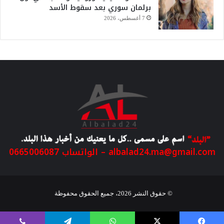
برلمان سوري بعد سقوط الأسد
7 أغسطس، 2026
albalad24.ma@gmail.com
– الواتساب 0665006087
© حقوق النشر 2026، جميع الحقوق محفوظة