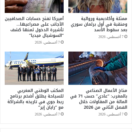
خ
د
ا
ة
ب
ق
ممثلة وأكاديمية وروائية
أميركا تفتح حسابات الصحافيين
ا
ي
ومنقبة في أول برلمان سوري
الأجانب على مصراعيها…
ت
د
بعد سقوط الأسد
تأشيرة الدخول ثمنها كشف
ق
ا
“السوشيال ميديا”
7 أغسطس، 2026
ر
ل
7 أغسطس، 2026
ا
ت
ر
ح
ص
ض
ا
ي
ئ
ر
ب
ل
.
ف
.
مناخ الأعمال الصناعي
المكتب الوطني المغربي
ا
بالمغرب: “عادي” حسب 71 في
للسياحة يطلق أضخم برنامج
و
ئ
المائة من المقاولات خلال
ربط جوي في تاريخه بالشراكة
ا
د
الفصل الثاني من 2026
مع “رايان إير”
ل
ة
ح
ا
7 أغسطس، 2026
7 أغسطس، 2026
ك
ل
و
م
م