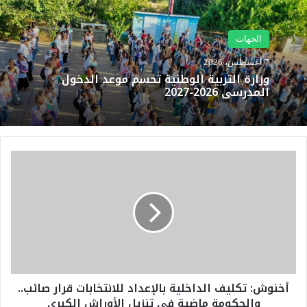
الجهات
7 أغسطس، 2026
وزارة التربية الوطنية تحسم موعد الدخول
المدرسي 2026-2027
أ
خ
ن
و
ش
:
ت
ك
ل
أخنوش: تكليف الداخلية بالإعداد للانتخابات قرار صائب..
ي
والحكومة ماضية في تنزيل الأوراش الكبرى
ف