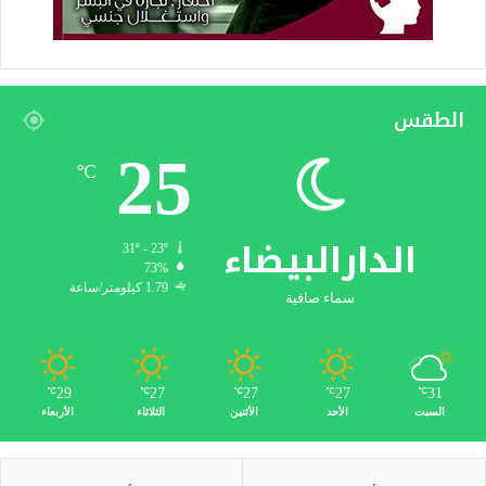
الطقس
25
℃
الدارالبيضاء
31º - 23º
73%
1.79 كيلومتر/ساعة
سماء صافية
29
27
27
27
31
℃
℃
℃
℃
℃
السبت
الأحد
الأثنين
الثلاثاء
الأربعاء