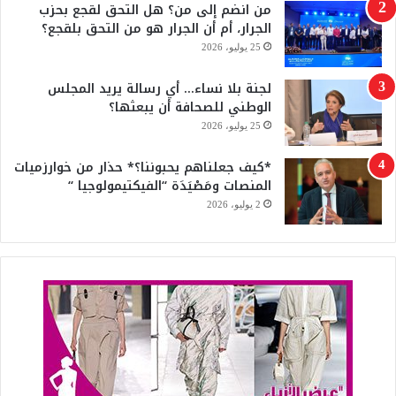
من انضم إلى من؟ هل التحق لقجع بحزب
b
الجرار، أم أن الجرار هو من التحق بلقجع؟
e
25 يوليو، 2026
لجنة بلا نساء… أي رسالة يريد المجلس
الوطني للصحافة أن يبعثها؟
25 يوليو، 2026
*كيف جعلناهم يحبوننا؟* حذار من خوارزميات
المنصات ومَصْيَدَة “الفيكتيمولوجيا “
2 يوليو، 2026