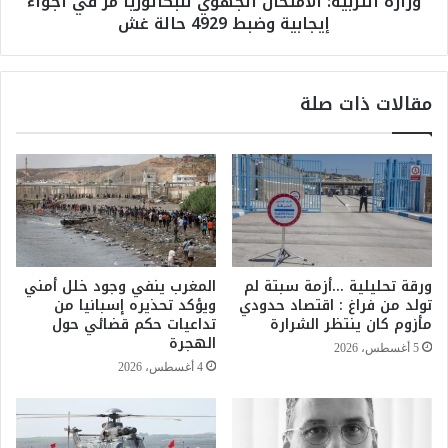
وزارة التربية: الامتحان الجهوي للبكالوريا مرّ في أجواء
ب
إيجابية وضبط 4929 حالة غش
دّ
ي
ع
ة
أ
:
س
ا
مقالات ذات صلة
و
ل
د
ا
ا
م
ل
ت
أ
ح
ط
ا
ل
ن
س
ا
ف
ل
ورقة تحليلية …أزمة سبتة لم
المغرب ينفي وجود خلل أمني
ي
ج
تولد من فراغ : اقتصاد حدودي
ويؤكد تحذيره إسبانيا من
ر
ه
مأزوم كان ينتظر الشرارة
تداعيات حكم قضائي حول
ح
و
الهجرة
5 أغسطس، 2026
ل
ي
4 أغسطس، 2026
ة
ل
ن
ل
ح
ب
و
ك