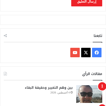
تابعنا
ف
ي
X
Y
س
o
مقالات الرأي
ب
u
بين وهم التغيير وحقيقة البقاء
و
T
4 أغسطس، 2026
ك
u