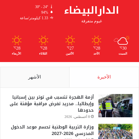
الدارالبيضاء
30º - 24º
94%
1.33 كيلومتر/ساعة
غيوم متفرقة
28
28
27
28
30
℃
℃
℃
℃
℃
السبت
الأحد
الأثنين
الثلاثاء
الأربعاء
الأخيرة
الأشهر
أزمة الهجرة تتسبب في توتر بين إسبانيا
وإيطاليا.. مدريد تفرض مراقبة مؤقتة على
حدودها
8 أغسطس، 2026
وزارة التربية الوطنية تحسم موعد الدخول
المدرسي 2026-2027