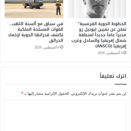
ك
ا
أ
ل
س
و
ا
الخطوط الجوية الفرنسية”
في سباق مع ألسنة اللهب..
ر
تعلن عن تعيين ليونيل رو
القوات المسلحة الملكية
ل
ي
مديراً عاماً جديداً لمنطقة
تكشف قدراتها الجوية لإخماد
ع
ا
شمال إفريقيا والساحل وغرب
الحرائق
ا
م
إفريقيا (ANSCO)
ل
رّ
4 أغسطس، 2026
م
4 أغسطس، 2026
ف
2
ي
0
أ
2
ج
اترك تعليقاً
6
و
ا
ء
لن يتم نشر عنوان بريدك الإلكتروني.
الحقول الإلزامية مشار إليها بـ
*
إ
ي
ا
ج
ل
ا
ب
ت
ي
ع