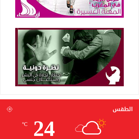
الطقس
24
℃