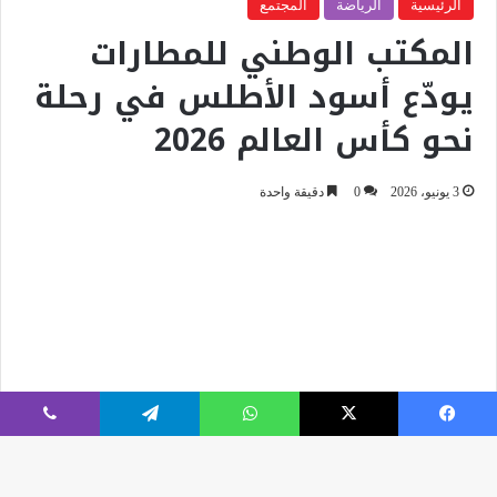
فيسبوك
‫X
واتساب
تيلقرام
ڤايبر