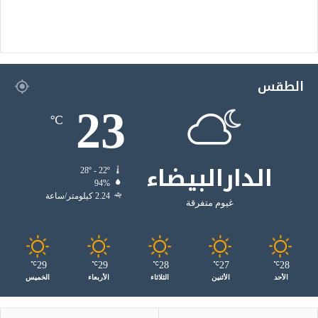
الطقس
23
℃
الدارالبيضاء
28º - 22º
94%
2.24 كيلومتر/ساعة
غيوم متفرقة
29
29
28
27
28
℃
℃
℃
℃
℃
الأحد
الأثنين
الثلاثاء
الأربعاء
الخميس