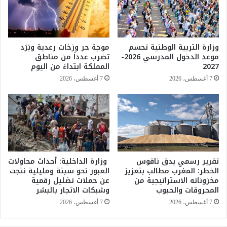
ا
ب
ع
ا
د
ل
ة
م
وزارة التربية الوطنية تحسم
موجة حر وزخات رعدية وبَرَد
ب
غ
موعد الدخول المدرسي 2026-
تضرب عدداً من مناطق
ت
ر
2027
المملكة ابتداءً من اليوم
ه
ب
7 أغسطس، 2026
7 أغسطس، 2026
م
ب
ة
ق
ا
ي
ل
م
ت
ة
ح
1
ر
3
ش
3
تقرير رسمي يدق ناقوس
وزارة الداخلية: أحداث محاولات
و
الخطر: المغرب مطالب بتعزيز
العبور نحو سبتة ومليلية نتجت
.
مخزوناته الاستراتيجية من
عن حملات تضليل رقمية
ا
0
المحروقات والحبوب
وشبكات الاتجار بالبشر
ل
6
ا
م
7 أغسطس، 2026
7 أغسطس، 2026
ب
ل
ت
ي