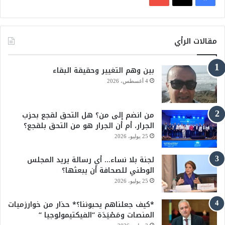
ي
X
Y
س
o
مقالات الرأي
ب
u
بين وهم التغيير وحقيقة البقاء
و
T
4 أغسطس، 2026
ك
u
من انضم إلى من؟ هل التحق لقجع بحزب
b
الجرار، أم أن الجرار هو من التحق بلقجع؟
e
25 يوليو، 2026
لجنة بلا نساء… أي رسالة يريد المجلس
الوطني للصحافة أن يبعثها؟
25 يوليو، 2026
*كيف جعلناهم يحبوننا؟* حذار من خوارزميات
المنصات ومَصْيَدَة “الفيكتيمولوجيا “