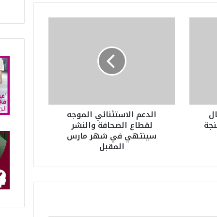
ا
ل
د
ع
م
ا
ل
ا
س
ال
الدعم الاستثنائي الموجه
ت
نجة
لقطاع الصحافة والنشر
ث
سينتهي في شهر مارس
ن
المقبل
ا
ئ
ي
ا
ل
م
و
ج