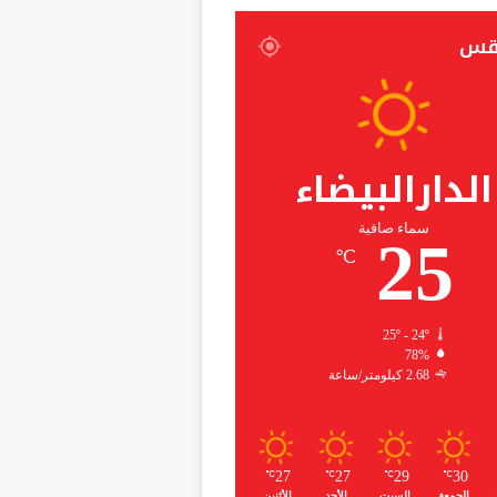
قس
الدارالبيضاء
سماء صافية
25
℃
25º - 24º
78%
2.68 كيلومتر/ساعة
27
27
29
30
℃
℃
℃
℃
الجمعة
السبت
الأحد
الأثنين