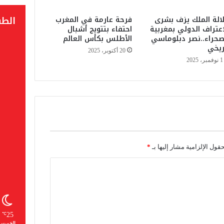
ه
الط
الة الملك يزف بشرى
فرحة عارمة في المغرب
ل
اعتراف الدولي بمغربية
احتفاء بتتويج أشبال
ق
صحراء..نصر دبلوماسي
الأطلس بكأس العالم
ط
ريخي
20 أكتوبر، 2025
ا
1 نوفمبر، 2025
ع
ا
ل
ص
ح
ا
ف
ة
و
حقول الإلزامية مشار إليها بـ
*
ا
ل
ن
ش
ر
س
25
℃
ي
الخميس