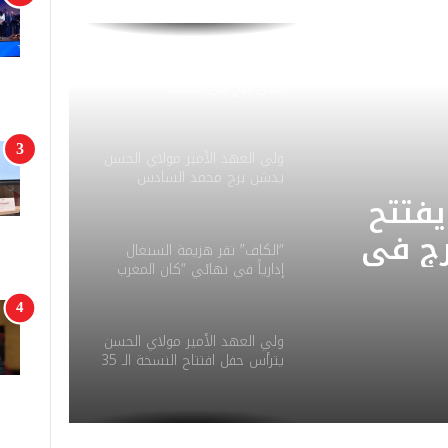
مولاي الحسن يفتتح بالرباط
أعلى برج في أفريقيا
ولي العهد الأمير مولاي الحسن
يدشن برج محمد السادس
بالرباط
فتتح
“الكاف” تقر هزيمة السنغال
إدارياً في نهائي “كان المغرب
رج في
2025” وتمنح الفوز للمغرب (3-0)
ير
يدشن
ولي العهد الأمير مولاي الحسن
يترأس حفل افتتاح النسخة الـ 35
ادس
من كأس إفريقيا للأمم – المغرب
2025