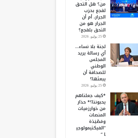
من؟ هل التحق
لقجع بحزب
الجرار، أم أن
الجرار هو من
التحق بلقجع؟
25 يوليو، 2026
لجنة بلا نساء…
أي رسالة يريد
المجلس
الوطني
للصحافة أن
يبعثها؟
25 يوليو، 2026
*كيف جعلناهم
يحبوننا؟* حذار
من خوارزميات
المنصات
ومَصْيَدَة
“الفيكتيمولوجي
ا “