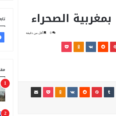
 بمغربية الصحراء
تابع
0
أقل من دقيقة
بينتيريست
‏Reddit
‏VKontakte
Odnoklassniki
‫Pocket
مقا
لينكدإن
‏Tumblr
بينتيريست
‏Reddit
‏VKontakte
Odnoklassniki
‫Pocket
مشاركة عبر البريد