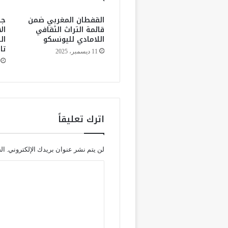
ل
القفطان المغربي ضمن
جل
ت
قائمة التراث الثقافي
ال
ه
اللامادي لليونسكو
ال
ي
تا
11 ديسمبر، 2025
ئ
ة
ا
ل
م
ل
اترك تعليقاً
ع
ب
ا
ل
لن يتم نشر عنوان بريدك الإلكتروني.
ال
ك
ا
ب
ي
ل
ر
ت
ل
ط
ع
ن