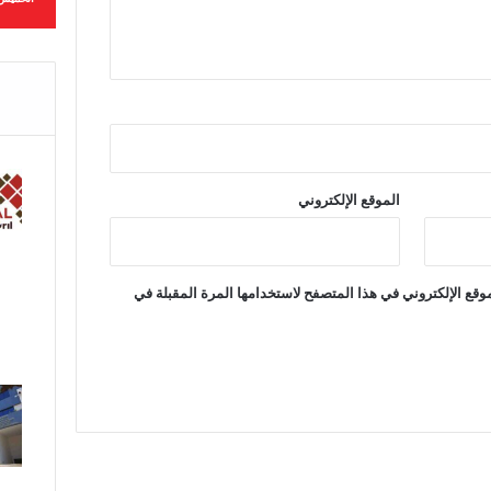
ن
ت
ه
ي
ف
ي
ش
ه
ر
الموقع الإلكتروني
م
ا
ر
س
قع الإلكتروني في هذا المتصفح لاستخدامها المرة المقبلة في
ا
ل
م
ق
ب
ل