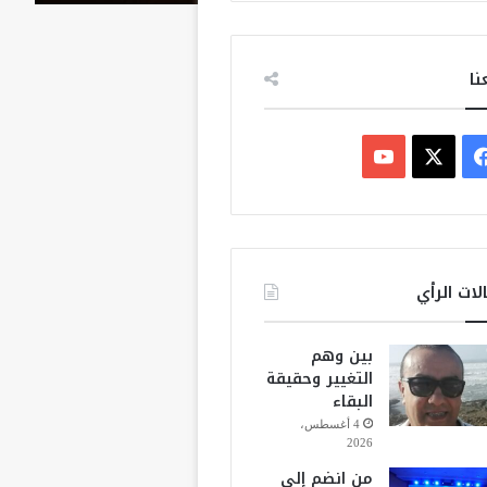
نا
ف
ي
X
Y
س
o
ب
u
لات الرأي
و
T
بين وهم
ك
u
التغيير وحقيقة
البقاء
b
4 أغسطس،
2026
e
من انضم إلى