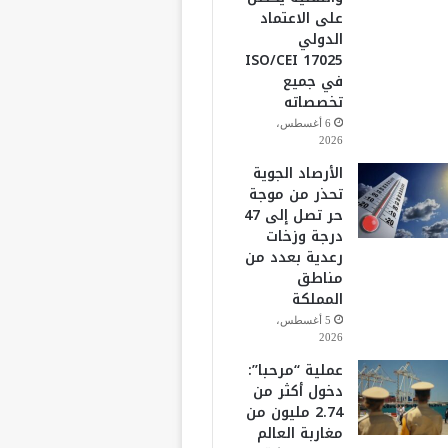
على الاعتماد
الدولي
ISO/CEI 17025
في جميع
تخصصاته
6 أغسطس،
2026
الأرصاد الجوية
تحذر من موجة
حر تصل إلى 47
درجة وزخات
رعدية بعدد من
مناطق
المملكة
5 أغسطس،
2026
عملية “مرحبا”:
دخول أكثر من
2.74 مليون من
مغاربة العالم