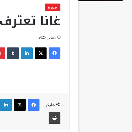
صورة
غانا تعترف
7 يناير، 2025
فيسبوك
‫X
لينكدإن
‏Tumblr
فيسبوك
‫X
شاركها
طباعة