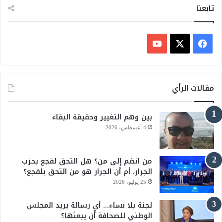
تابعنا
ل
ف
ي
X
Y
س
o
مقالات الرأي
ب
u
بين وهم التغيير وحقيقة البقاء
و
T
4 أغسطس، 2026
ك
u
من انضم إلى من؟ هل التحق لقجع بحزب
b
الجرار، أم أن الجرار هو من التحق بلقجع؟
e
25 يوليو، 2026
لجنة بلا نساء… أي رسالة يريد المجلس
الوطني للصحافة أن يبعثها؟