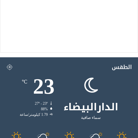
الطقس
23
℃
الدارالبيضاء
27º - 23º
88%
1.79 كيلومتر/ساعة
سماء صافية