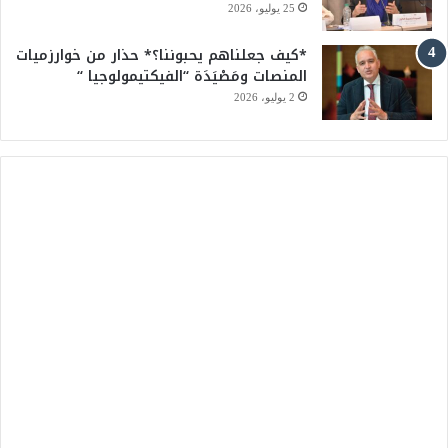
25 يوليو، 2026
*كيف جعلناهم يحبوننا؟* حذار من خوارزميات
المنصات ومَصْيَدَة “الفيكتيمولوجيا “
2 يوليو، 2026