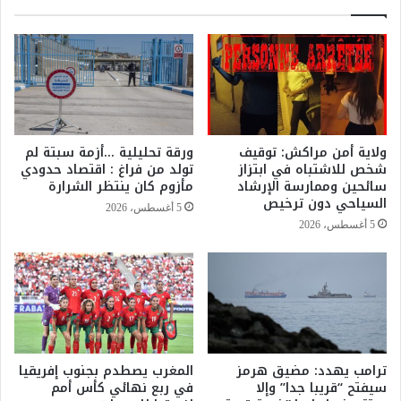
ر
ز
خ
ا
و
ئ
ا
ر
ل
.
أ
.
د
ف
ي
ا
ولاية أمن مراكش: توقيف
ورقة تحليلية …أزمة سبتة لم
ب
ئ
شخص للاشتباه في ابتزاز
تولد من فراغ : اقتصاد حدودي
و
ز
سائحين وممارسة الإرشاد
مأزوم كان ينتظر الشرارة
ا
و
السياحي دون ترخيص
5 أغسطس، 2026
ل
ن
5 أغسطس، 2026
س
ب
ي
ن
ا
و
س
ب
ي
ل
ا
ل
ترامب يهدد: مضيق هرمز
المغرب يصطدم بجنوب إفريقيا
آ
سيفتح “قريبا جدا” وإلا
في ربع نهائي كأس أمم
د