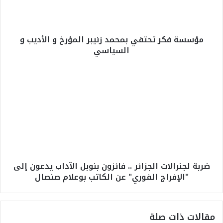
ك
ر
ت
مؤسسة فكر تحتفي بمحمد زنيبر المؤرخ و الأديب و
ح
السياسي
ت
ف
ي
ض
ب
ر
م
ب
ح
ة
م
ل
د
ج
ز
ن
ن
ر
ي
ا
ضربة لجنرالات الجزائر .. فائزون بنوبل الآداب يدعون إلى
ب
ل
"الإفراج الفوري" عن الكاتب بوعلام صنصال
ر
ا
ا
ت
ل
ا
م
ل
مقالات ذات صلة
ؤ
ج