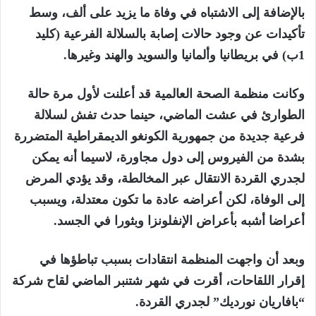
بالإضافة إلى الاشتباه في وفاة ما يزيد على ألف، وسط
تأكيدات عن وجود حالات إصابة بالسلالة الفرعية (كليد
1ب) في بريطانيا وألمانيا والسويد والهند وغيرها.
وكانت منظمة الصحة العالمية قد أعلنت لأول مرة حالة
الطوارئ في عشت الماضي، حينما حدث تفش لسلالة
فرعية جديدة من جمهورية الكونغو الديمقراطية المتضررة
بشدة من الفيروس إلى دول مجاورة، لاسيما أنه يمكن
لجدري القردة الانتقال عبر المخالطة، وقد يؤدي المرض
إلى الوفاة، لكن أعراضه عادة ما تكون معتدلة، ويسبب
أعراضا أشبه بأعراض الإنفلونزا وبثورا في الجسد.
وبعد أن واجهت المنظمة انتقادات بسبب تباطؤها في
إقرار اللقاحات، أقرت في شهر شتنبر الماضي لقاح شركة
“بافاريان نورديك” لجدري القردة.