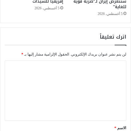
ستتعرض إيران لـ”ضربة قوية
إفريقيا للسيدات
ا
للغاية”
ب
5 أغسطس، 2026
ي
5 أغسطس، 2026
د
ع
و
اترك تعليقاً
ن
إ
ل
لن يتم نشر عنوان بريدك الإلكتروني.
الحقول الإلزامية مشار إليها بـ
*
ى
"
ا
ا
ل
ل
إ
ت
ف
ع
ر
ا
ل
ج
ي
ا
ق
ل
ف
*
الاسم
*
و