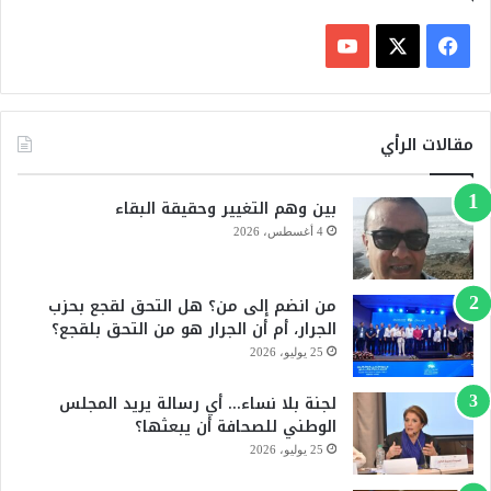
ف
ي
X
Y
س
o
مقالات الرأي
ب
u
بين وهم التغيير وحقيقة البقاء
و
T
4 أغسطس، 2026
ك
u
من انضم إلى من؟ هل التحق لقجع بحزب
b
الجرار، أم أن الجرار هو من التحق بلقجع؟
e
25 يوليو، 2026
لجنة بلا نساء… أي رسالة يريد المجلس
الوطني للصحافة أن يبعثها؟
25 يوليو، 2026