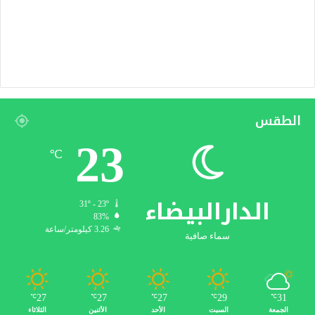
الطقس
23
℃
الدارالبيضاء
31º - 23º
83%
3.26 كيلومتر/ساعة
سماء صافية
27
27
27
29
31
℃
℃
℃
℃
℃
الجمعة
السبت
الأحد
الأثنين
الثلاثاء