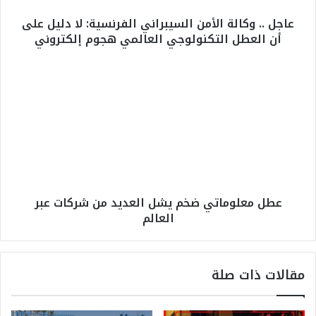
ا
عاجل .. وكالة الأمن السيبراني الفرنسية: لا دليل على
ل
أن العطل التكنولوجي العالمي هجوم إلكتروني
ة
ا
ل
ع
أ
ط
م
ل
ن
م
ا
ع
ل
ل
س
و
ي
م
ب
ا
عطل معلوماتي ضخم يشل العديد من شركات عبر
ر
ت
العالم
ا
ي
ن
ض
ي
خ
ا
م
مقالات ذات صلة
ل
ي
ف
ش
ر
ل