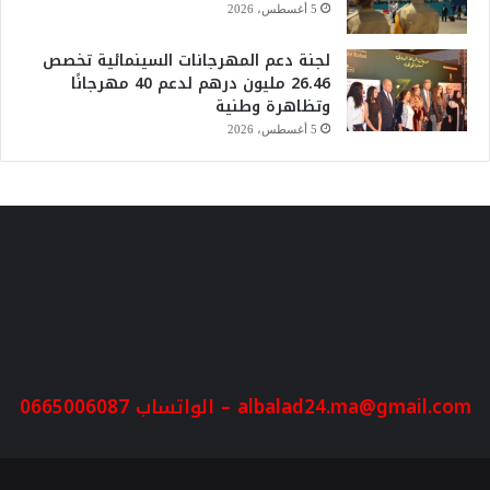
5 أغسطس، 2026
لجنة دعم المهرجانات السينمائية تخصص
26.46 مليون درهم لدعم 40 مهرجانًا
وتظاهرة وطنية
5 أغسطس، 2026
albalad24.ma@gmail.com
– الواتساب 0665006087