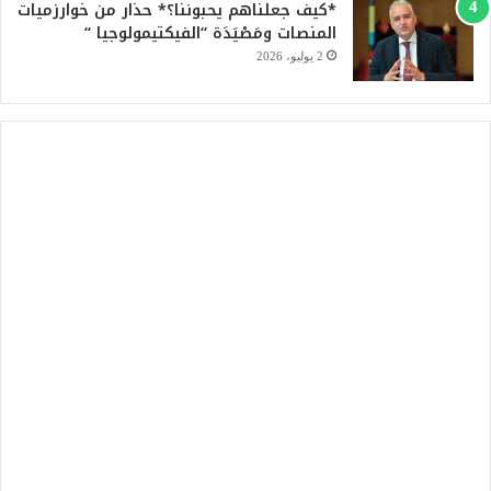
*كيف جعلناهم يحبوننا؟* حذار من خوارزميات
المنصات ومَصْيَدَة “الفيكتيمولوجيا “
2 يوليو، 2026