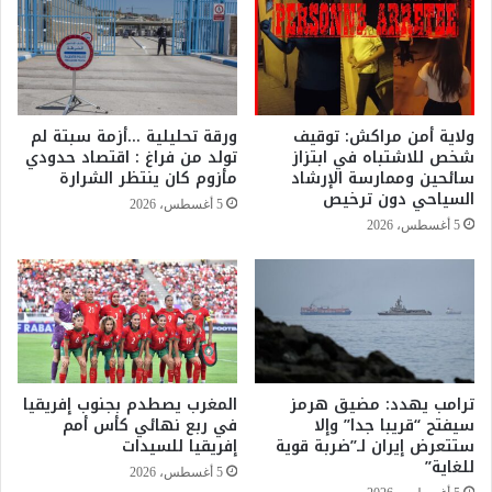
ن
ا
س
ل
ي
ع
ة
د
:
ي
ل
د
ولاية أمن مراكش: توقيف
ورقة تحليلية …أزمة سبتة لم
ا
م
شخص للاشتباه في ابتزاز
تولد من فراغ : اقتصاد حدودي
د
ن
سائحين وممارسة الإرشاد
مأزوم كان ينتظر الشرارة
ل
ش
السياحي دون ترخيص
5 أغسطس، 2026
ي
ر
5 أغسطس، 2026
ل
ك
ع
ا
ل
ت
ى
ع
أ
ب
ن
ر
ا
ا
ل
ترامب يهدد: مضيق هرمز
المغرب يصطدم بجنوب إفريقيا
ل
سيفتح “قريبا جدا” وإلا
في ربع نهائي كأس أمم
ع
ع
ستتعرض إيران لـ”ضربة قوية
إفريقيا للسيدات
ط
ا
للغاية”
ل
ل
5 أغسطس، 2026
ا
م