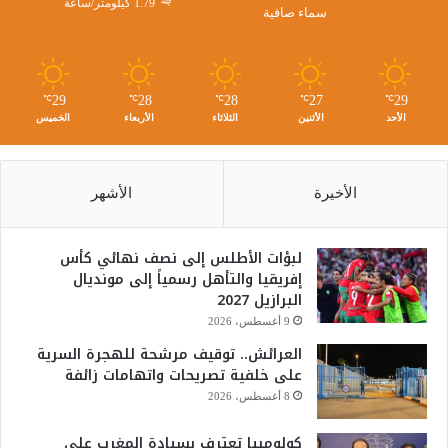
1.79 كيلومتر/ساعة
سماء صافية
29
28
28
27
29
℃
℃
℃
℃
℃
الأحد
الأثنين
الثلاثاء
الأربعاء
الخميس
الأخيرة
الأشهر
لبؤات الأطلس إلى نصف نهائي كأس
إفريقيا والتأهل رسمياً إلى مونديال
البرازيل 2027
9 أغسطس، 2026
العرائش.. توقيف مرشحة للهجرة السرية
على خلفية تصريحات واتهامات زائفة
8 أغسطس، 2026
كولومبيا تعترف بسيادة المغرب على