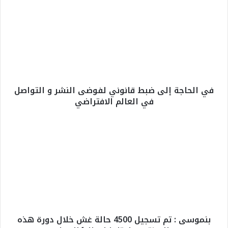
ي
ا
ل
ح
ا
ج
ة
إ
في الحاجة إلى ضبط قانوني لفوضى النشر و التواصل
ل
في العالم الافتراضي
ى
ض
ب
ب
ط
ن
ق
م
ا
و
ن
س
و
ى
ن
:
ي
ت
ل
م
بنموسى : تم تسجيل 4500 حالة غش خلال دورة هذه
ف
ت