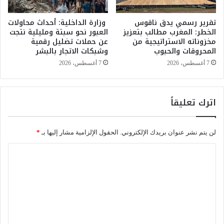
ل
ه
م
ذ
تقرير رسمي يدق ناقوس
وزارة الداخلية: أحداث محاولات
ا
الخطر: المغرب مطالب بتعزيز
العبور نحو سبتة ومليلية نتجت
ه
مخزوناته الاستراتيجية من
عن حملات تضليل رقمية
ل
ا
المحروقات والحبوب
وشبكات الاتجار بالبشر
ا
ل
ف
س
7 أغسطس، 2026
7 أغسطس، 2026
ت
ن
ر
ة
ا
م
اترك تعليقاً
ض
ن
ي
ا
م
لن يتم نشر عنوان بريدك الإلكتروني.
الحقول الإلزامية مشار إليها بـ
*
ت
ا
ا
ح
ل
ا
ن
ت
ا
ع
ت
ا
ل
ل