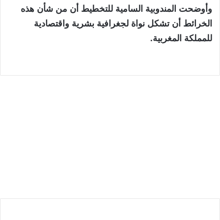
وأوضحت المندوبية السامية للتخطيط أن من شأن هذه
الخرائط أن تشكل نواة لجغرافية بشرية واقتصادية
للمملكة المغربية.
الرئيسية
9 أغسطس، 2026
لبؤات الأطلس إلى نصف نهائي كأس إفريقيا
والتأهل رسمياً إلى مونديال البرازيل 2027
ف