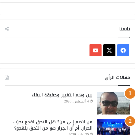
تابعنا
ف
ي
X
Y
س
o
مقالات الرأي
ب
u
بين وهم التغيير وحقيقة البقاء
و
T
4 أغسطس، 2026
ك
u
من انضم إلى من؟ هل التحق لقجع بحزب
b
الجرار، أم أن الجرار هو من التحق بلقجع؟
e
25 يوليو، 2026