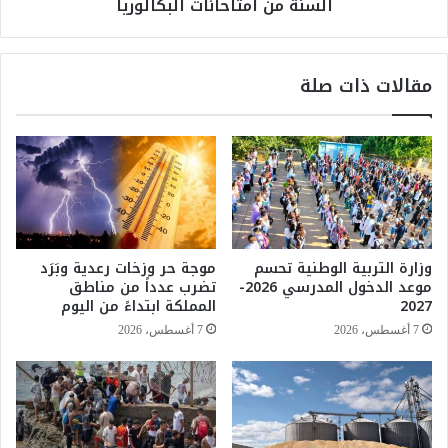
السنة من امتاحانات البكالوريا
و
س
ض
ج
ى
ي
ا
ل
مقالات ذات صلة
ل
4
ن
5
ش
0
ر
0
و
ح
ا
ا
ل
ل
ت
ة
و
غ
وزارة التربية الوطنية تحسم
موجة حر وزخات رعدية وبَرَد
ا
ش
موعد الدخول المدرسي 2026-
تضرب عدداً من مناطق
ص
خ
2027
المملكة ابتداءً من اليوم
ل
ل
7 أغسطس، 2026
7 أغسطس، 2026
ف
ا
ي
ل
ا
د
ل
و
ع
ر
ا
ة