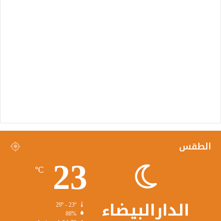
الطقس
23
℃
الدارالبيضاء
29º - 23º
88%