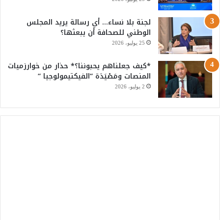
لجنة بلا نساء… أي رسالة يريد المجلس
الوطني للصحافة أن يبعثها؟
25 يوليو، 2026
*كيف جعلناهم يحبوننا؟* حذار من خوارزميات
المنصات ومَصْيَدَة “الفيكتيمولوجيا “
2 يوليو، 2026