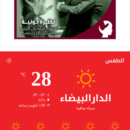
الطقس
28
℃
الدارالبيضاء
30º - 26º
61%
2.68 كيلومتر/ساعة
سماء صافية