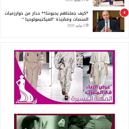
*كيف جعلناهم يحبوننا؟* حذار من خوارزميات
المنصات ومَصْيَدَة “الفيكتيمولوجيا “
2 يوليو، 2026