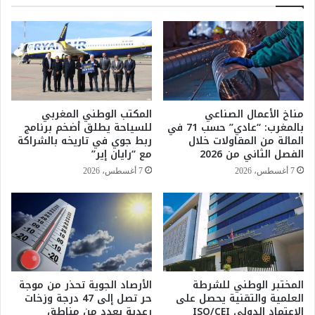
ك
ح
ث
ل
ر
ـ
م
”
ن
م
7
ي
.
د
7
ي
مناخ الأعمال الصناعي
المكتب الوطني المغربي
م
1
بالمغرب: “عادي” حسب 71 في
للسياحة يطلق أضخم برنامج
ل
ت
المائة من المقاولات خلال
ربط جوي في تاريخه بالشراكة
ا
ي
الفصل الثاني من 2026
مع “رايان إير”
ي
ف
7 أغسطس، 2026
7 أغسطس، 2026
ي
ي
ن
”
س
ا
ا
ل
ئ
ب
ح
ث
ح
ع
ت
المختبر الوطني للشرطة
الأرصاد الجوية تحذر من موجة
ل
العلمية والتقنية يحصل على
حر تصل إلى 47 درجة وزخات
ى
ى
الاعتماد الدولي ISO/CEI
رعدية بعدد من مناطق
ن
ك