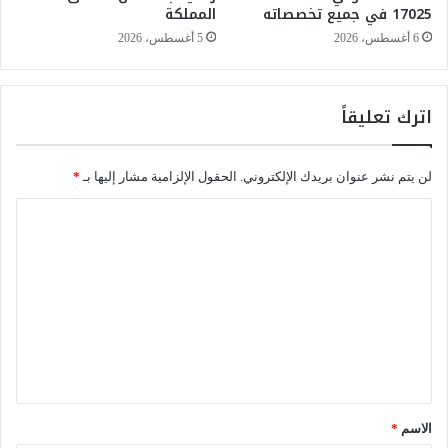
17025 في جميع تخصصاته
المملكة
ه
ا
ا
م
6 أغسطس، 2026
5 أغسطس، 2026
ي
ل
ة
ا
م
ل
اترك تعليقاً
ا
ت
ي
ر
2
ا
لن يتم نشر عنوان بريدك الإلكتروني.
الحقول الإلزامية مشار إليها بـ
*
0
ب
2
ا
ا
6
ل
ل
م
ا
ت
ل
ع
ي
ل
ي
ق
*
الاسم
*