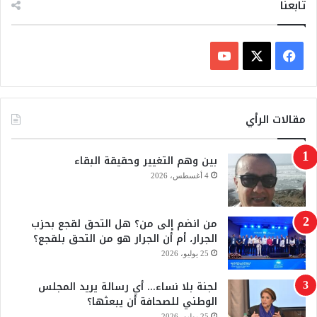
تابعنا
ف
ي
X
Y
س
o
مقالات الرأي
ب
u
بين وهم التغيير وحقيقة البقاء
و
T
4 أغسطس، 2026
ك
u
من انضم إلى من؟ هل التحق لقجع بحزب
b
الجرار، أم أن الجرار هو من التحق بلقجع؟
e
25 يوليو، 2026
لجنة بلا نساء… أي رسالة يريد المجلس
الوطني للصحافة أن يبعثها؟
25 يوليو، 2026