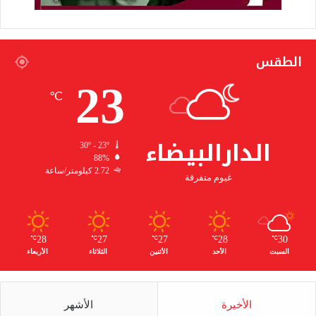
الطقس
23
℃
الدارالبيضاء
30º - 23º
88%
2.72 كيلومتر/ساعة
غيوم متفرقة
28
27
27
28
30
℃
℃
℃
℃
℃
السبت
الأحد
الأثنين
الثلاثاء
الأربعاء
الأخيرة
الأشهر