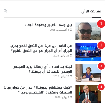
ي
ق
س
o
مقالات الرأي
ي
ة
ب
u
بين وهم التغيير وحقيقة البقاء
و
T
4 أغسطس، 2026
ك
u
من انضم إلى من؟ هل التحق لقجع بحزب
b
الجرار، أم أن الجرار هو من التحق بلقجع؟
e
25 يوليو، 2026
لجنة بلا نساء… أي رسالة يريد المجلس
الوطني للصحافة أن يبعثها؟
25 يوليو، 2026
*كيف جعلناهم يحبوننا؟* حذار من خوارزميات
المنصات ومَصْيَدَة “الفيكتيمولوجيا “
2 يوليو، 2026