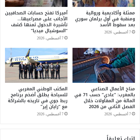
م
ل
ع
م
ممثلة وأكاديمية وروائية
أميركا تفتح حسابات الصحافيين
ز
ب
ومنقبة في أول برلمان سوري
الأجانب على مصراعيها…
ي
ا
بعد سقوط الأسد
تأشيرة الدخول ثمنها كشف
ا
د
“السوشيال ميديا”
7 أغسطس، 2026
د
ر
7 أغسطس، 2026
ا
ة
ت
ا
ف
ل
ي
ح
أ
ك
س
م
ع
ا
ا
مناخ الأعمال الصناعي
المكتب الوطني المغربي
ل
بالمغرب: “عادي” حسب 71 في
للسياحة يطلق أضخم برنامج
ر
ذ
المائة من المقاولات خلال
ربط جوي في تاريخه بالشراكة
ا
ا
الفصل الثاني من 2026
مع “رايان إير”
ل
ت
س
ي
7 أغسطس، 2026
7 أغسطس، 2026
ج
ا
ا
ل
ئ
م
اترك تعليقاً
ر
غ