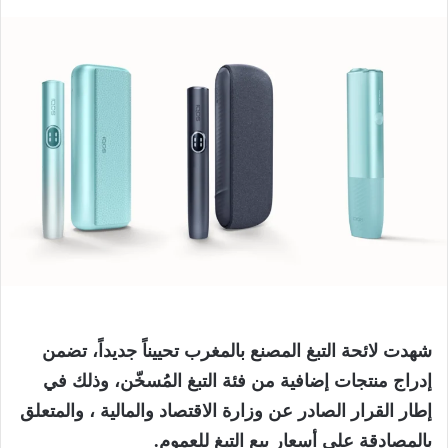
شهدت لائحة التبغ المصنع بالمغرب تحييناً جديداً، تضمن
إدراج منتجات إضافية من فئة التبغ المُسخّن، وذلك في
إطار القرار الصادر عن وزارة الاقتصاد والمالية ، والمتعلق
بالمصادقة على أسعار بيع التبغ للعموم.