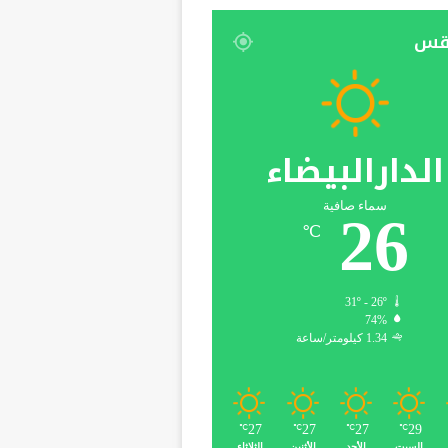
قس
الدارالبيضاء
سماء صافية
26
℃
31º - 26º
74%
1.34 كيلومتر/ساعة
27
27
27
29
℃
℃
℃
℃
السبت
الأحد
الأثنين
الثلاثاء