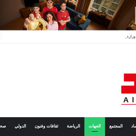
وزارة الداخلية: أحداث محاولات العبور نحو سبتة ومليلية نتجت عن حملات تضليل رقمية وشبكات الاتجار بالبشر
اد
المجتمع
الجهات
الرياضة
ثقافات وفنون
الدولي
صحة