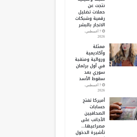
نتجت عن
حملات تضليل
رقمية وشبكات
الاتجار بالبشر
7 أغسطس،
2026
ممثلة
وأكاديمية
وروائية ومنقبة
في أول برلمان
سوري بعد
سقوط الأسد
7 أغسطس،
2026
أميركا تفتح
حسابات
الصحافيين
الأجانب على
مصراعيها…
تأشيرة الدخول