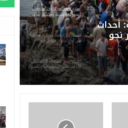
وزارة الداخلية: أحداث محاولات
العبور نحو سبتة ومليلية نتجت
عن حملات تضليل رقمية
: أحداث
وشبكات الاتجار بالبشر
 نحو
ممثلة وأكاديمية وروائية ومنقبة
في أول برلمان سوري بعد
نتجت عن
سقوط الأسد
قمية
أميركا تفتح حسابات الصحافيين
 بالبشر
الأجانب على مصراعيها… تأشيرة
الدخول ثمنها كشف “السوشيال
ميديا”
ا
ل
م
د