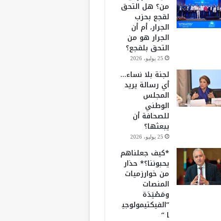
من؟ هل التحق
لقجع بحزب
الجرار، أم أن
الجرار هو من
التحق بلقجع؟
25 يوليو، 2026
لجنة بلا نساء…
أي رسالة يريد
المجلس
الوطني
للصحافة أن
يبعثها؟
25 يوليو، 2026
*كيف جعلناهم
يحبوننا؟* حذار
من خوارزميات
المنصات
ومَصْيَدَة
“الفيكتيمولوجي
ا “