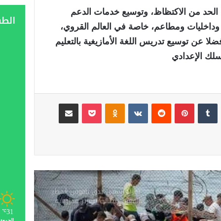
الحد من الاكتظاظ، وتوسيع خدمات الدعم
الط
داخليات ومطاعم، خاصة في العالم القروي،
ضلا عن توسيع تدريس اللغة الأمازيغية بالتعليم
السلك الإعدادي
لينكدإن
‏Tumblr
بينتيريست
‏Reddit
‏VKontakte
Odnoklassniki
‫Pocket
مشاركة عبر البريد
تقرير رسمي يدق ناقوس الخطر:
المغرب مطالب بتعزيز مخزوناته
الاستراتيجية من المحروقات
31
℃
والحبوب
الجمعة