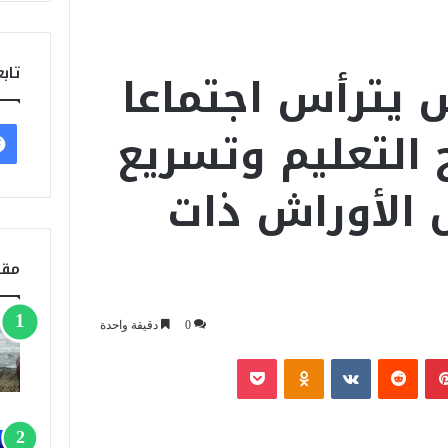
 يترأس اجتماعا
تابع
ح التعليم وتسريع
ل الأوراش ذات
مقا
0
دقيقة واحدة
بينتيريست
‏Reddit
‏VKontakte
Odnoklassniki
‫Pocket