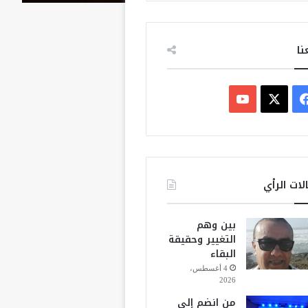
نا
ف
ي
X
Y
س
o
ب
u
لات الرأي
و
T
بين وهم
ك
u
التغيير وحقيقة
البقاء
b
4 أغسطس،
2026
e
من انضم إلى