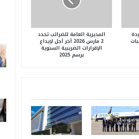
ي
ر
ي
ة
ا
دة
المديرية العامة للضرائب تحدد
ل
بات
2 مارس 2026 آخر أجل لإيداع
ع
الإقرارات الضريبية السنوية
ا
برسم 2025
م
ة
ل
ل
ض
ر
ا
ئ
ب
ت
ح
د
د
2