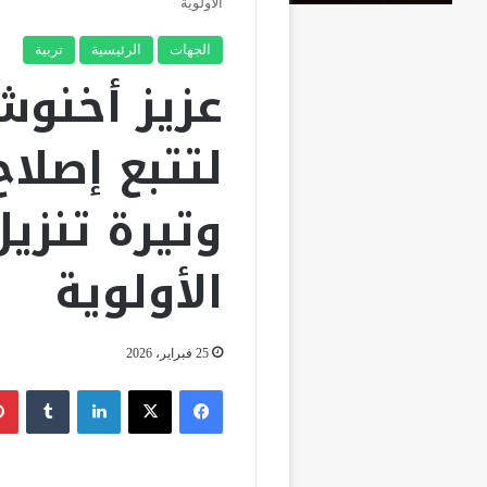
الأولوية
الجهات
الرئيسية
تربية
عزيز أخنوش
لتتبع إصلا
وتيرة تنزي
الأولوية
25 فبراير، 2026
فيسبوك
‫X
لينكدإن
‏Tumblr