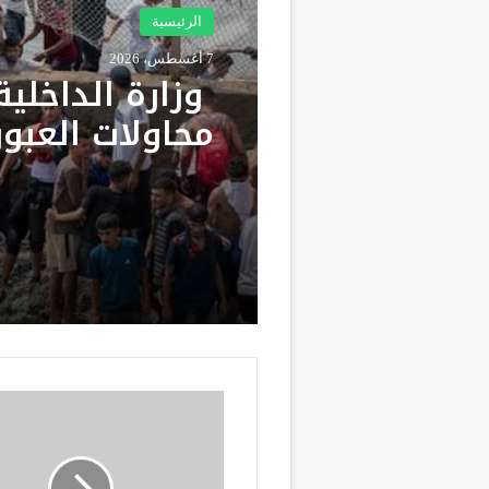
الرئيسية
7 أغسطس، 2026
وزارة الداخلية
محاولات العبور
سبتة ومليلية 
حملات تضليل ر
وشبكات الاتجار
س
ي
د
ي