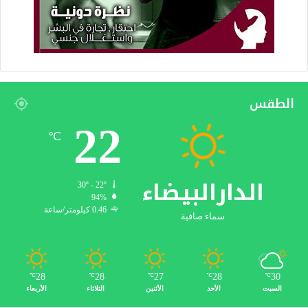
الطقس
22
℃
الدارالبيضاء
30º - 22º
94%
0.46 كيلومتر/ساعة
سماء صافية
28
28
27
28
30
℃
℃
℃
℃
℃
السبت
الأحد
الأثنين
الثلاثاء
الأربعاء