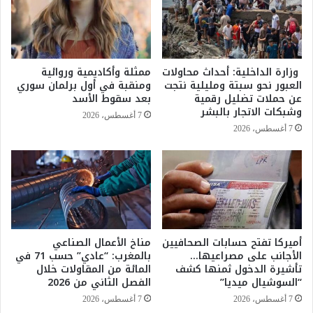
ت
ل
ا
س
ل
ي
م
ا
م
ق
وزارة الداخلية: أحداث محاولات
ممثلة وأكاديمية وروائية
ل
ة
العبور نحو سبتة ومليلية نتجت
ومنقبة في أول برلمان سوري
ك
و
عن حملات تضليل رقمية
بعد سقوط الأسد
ة
ا
وشبكات الاتجار بالبشر
7 أغسطس، 2026
ل
7 أغسطس، 2026
و
ك
ا
ل
ة
ا
ل
أميركا تفتح حسابات الصحافيين
مناخ الأعمال الصناعي
و
الأجانب على مصراعيها…
بالمغرب: “عادي” حسب 71 في
ط
تأشيرة الدخول ثمنها كشف
المائة من المقاولات خلال
ن
“السوشيال ميديا”
الفصل الثاني من 2026
ي
ة
7 أغسطس، 2026
7 أغسطس، 2026
ل