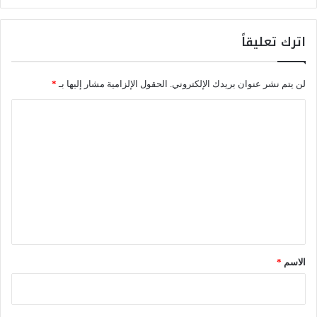
ل
س
اترك تعليقاً
ل
ا
م
لن يتم نشر عنوان بريدك الإلكتروني.
الحقول الإلزامية مشار إليها بـ
*
ة
ا
ا
ل
ل
ط
ر
ت
ق
ع
ي
ة
ل
ب
ي
س
ق
ب
ب
*
الاسم
*
ق
ر
ا
ر