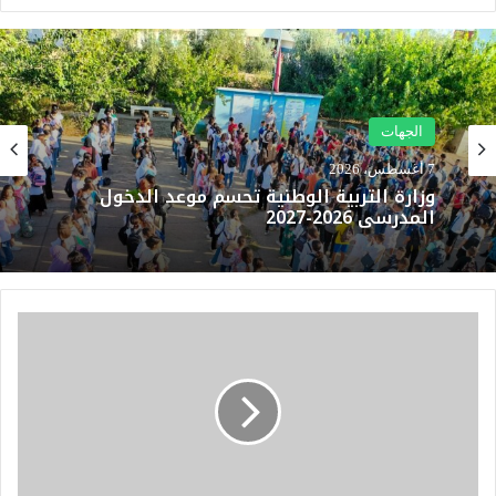
الجهات
7 أغسطس، 2026
وزارة التربية الوطنية تحسم موعد الدخول
المدرسي 2026-2027
ل
ن
ق
ل
ع
م
عً
ا