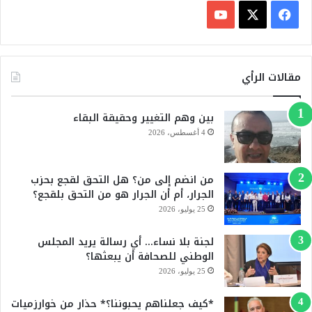
ف
ي
X
Y
س
o
مقالات الرأي
ب
u
بين وهم التغيير وحقيقة البقاء
و
T
4 أغسطس، 2026
ك
u
من انضم إلى من؟ هل التحق لقجع بحزب
b
الجرار، أم أن الجرار هو من التحق بلقجع؟
e
25 يوليو، 2026
لجنة بلا نساء… أي رسالة يريد المجلس
الوطني للصحافة أن يبعثها؟
25 يوليو، 2026
*كيف جعلناهم يحبوننا؟* حذار من خوارزميات