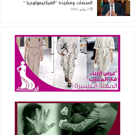
المنصات ومَصْيَدَة “الفيكتيمولوجيا “
2 يوليو، 2026