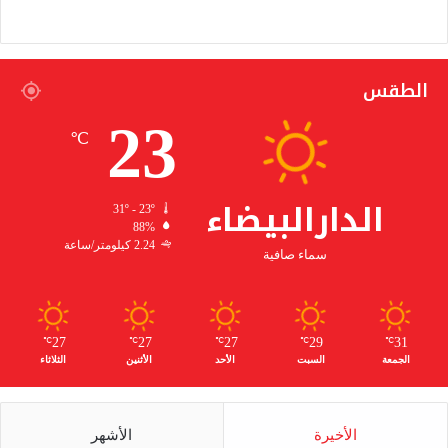
الطقس
23
℃
الدارالبيضاء
31º - 23º
88%
2.24 كيلومتر/ساعة
سماء صافية
27
27
27
29
31
℃
℃
℃
℃
℃
الجمعة
السبت
الأحد
الأثنين
الثلاثاء
الأخيرة
الأشهر