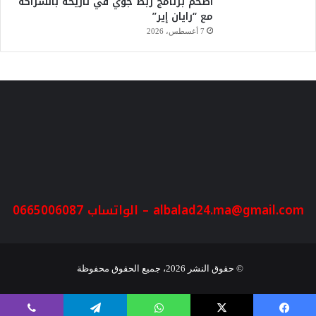
أضخم برنامج ربط جوي في تاريخه بالشراكة
مع “رايان إير”
7 أغسطس، 2026
albalad24.ma@gmail.com
– الواتساب 0665006087
© حقوق النشر 2026، جميع الحقوق محفوظة