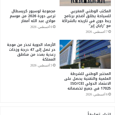
ي
ص
ت
ر
المكتب الوطني المغربي
مجموعة لوسيور كريسطال
ص
ي
للسياحة يطلق أضخم برنامج
ترعى دورة 2026 من موسم
ر
ح
ربط جوي في تاريخه بالشراكة
مولاي عبد الله أمغار
ي
ا
مع “رايان إير”
6 أغسطس، 2026
ح
ت
7 أغسطس، 2026
ا
ب
ت
و
الأرصاد الجوية تحذر من موجة
ه
ا
حر تصل إلى 47 درجة وزخات
؟
ن
رعدية بعدد من مناطق
و
المملكة
ح
5 أغسطس، 2026
و
المختبر الوطني للشرطة
ل
العلمية والتقنية يحصل على
ا
الاعتماد الدولي ISO/CEI
ح
17025 في جميع تخصصاته
ت
ك
6 أغسطس، 2026
ا
ر
ا
اترك تعليقاً