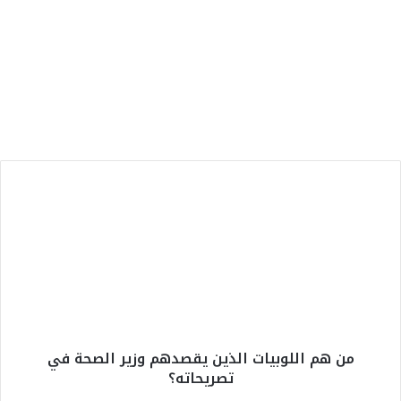
الرئيسية
7 أغسطس، 2026
وزارة الداخلية: أحداث محاولات العبور نحو
سبتة ومليلية نتجت عن حملات تضليل رقمية
وشبكات الاتجار بالبشر
م
ن
ه
م
ا
ل
ل
و
ب
من هم اللوبيات الذين يقصدهم وزير الصحة في
ي
تصريحاته؟
ا
ت