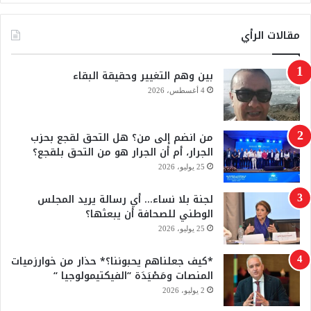
ي
X
Y
س
o
مقالات الرأي
ب
u
بين وهم التغيير وحقيقة البقاء
و
T
4 أغسطس، 2026
ك
u
من انضم إلى من؟ هل التحق لقجع بحزب
b
الجرار، أم أن الجرار هو من التحق بلقجع؟
e
25 يوليو، 2026
لجنة بلا نساء… أي رسالة يريد المجلس
الوطني للصحافة أن يبعثها؟
25 يوليو، 2026
*كيف جعلناهم يحبوننا؟* حذار من خوارزميات
المنصات ومَصْيَدَة “الفيكتيمولوجيا “
2 يوليو، 2026