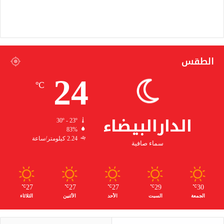
الطقس
24
℃
الدارالبيضاء
30º - 23º
83%
2.24 كيلومتر/ساعة
سماء صافية
27
27
27
29
30
℃
℃
℃
℃
℃
الجمعة
السبت
الأحد
الأثنين
الثلاثاء