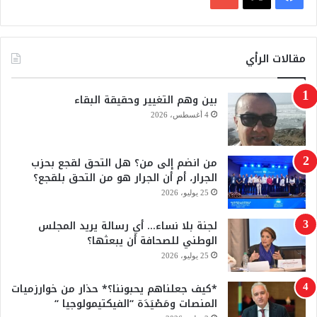
ي
X
Y
س
o
مقالات الرأي
ب
u
بين وهم التغيير وحقيقة البقاء
و
T
4 أغسطس، 2026
ك
u
من انضم إلى من؟ هل التحق لقجع بحزب
b
الجرار، أم أن الجرار هو من التحق بلقجع؟
e
25 يوليو، 2026
لجنة بلا نساء… أي رسالة يريد المجلس
الوطني للصحافة أن يبعثها؟
25 يوليو، 2026
*كيف جعلناهم يحبوننا؟* حذار من خوارزميات
المنصات ومَصْيَدَة “الفيكتيمولوجيا “