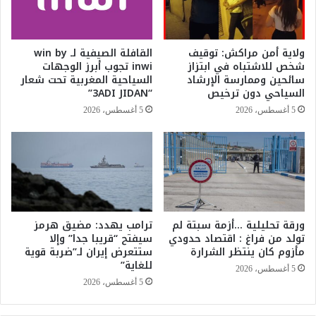
ل
ن
ا
ي
ح
ة
و
ولاية أمن مراكش: توقيف
القافلة الصيفية لـ win by
:
ت
شخص للاشتباه في ابتزاز
inwi تجوب أبرز الوجهات
ت
ط
سائحين وممارسة الإرشاد
السياحية المغربية تحت شعار
ع
و
السياحي دون ترخيص
“3ADI JIDAN”
ه
ي
5 أغسطس، 2026
5 أغسطس، 2026
د
ر
ا
ا
ت
ل
ع
م
ل
ن
ى
ظ
ا
و
ل
ورقة تحليلية …أزمة سبتة لم
ترامب يهدد: مضيق هرمز
م
تولد من فراغ : اقتصاد حدودي
سيفتح “قريبا جدا” وإلا
و
ة
مأزوم كان ينتظر الشرارة
ستتعرض إيران لـ”ضربة قوية
ر
ا
للغاية”
ق
ل
5 أغسطس، 2026
ف
ت
5 أغسطس، 2026
ي
ع
ظ
ل