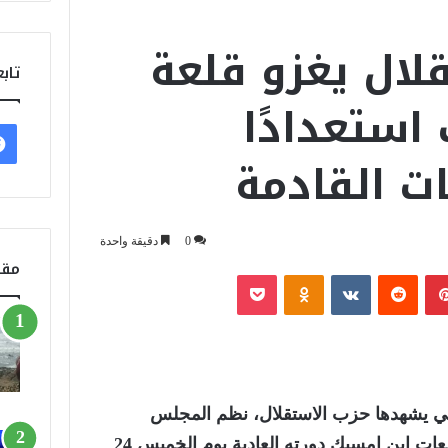
لال يغزو قلعة
تابع
استعدادًا
ت القادمة
0
دقيقة واحدة
مقا
بينتيريست
‏Reddit
‏VKontakte
Odnoklassniki
‫Pocket
التي يشهدها حزب الاستقلال، نظم المجلس
الإقليمي للحزب بعمالة مقاطعات ابن امسيك دورته العادية يوم الخميس 24