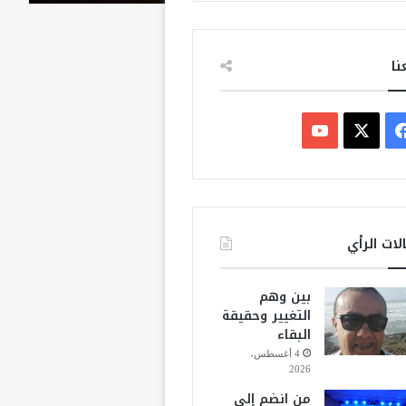
نا
ف
ي
X
Y
س
o
ب
u
لات الرأي
و
T
بين وهم
ك
u
التغيير وحقيقة
البقاء
b
4 أغسطس،
2026
e
من انضم إلى