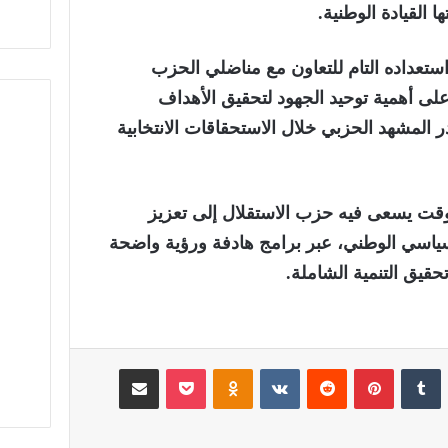
 القيادة الوطنية.
استعداده التام للتعاون مع مناضلي الحزب
لى أهمية توحيد الجهود لتحقيق الأهداف
المشهد الحزبي خلال الاستحقاقات الانتخابية
 وقت يسعى فيه حزب الاستقلال إلى تعزيز
سياسي الوطني، عبر برامج هادفة ورؤية واضحة
حقيق التنمية الشاملة.
لينكدإن
‏Tumblr
بينتيريست
‏Reddit
‏VKontakte
Odnoklassniki
‫Pocket
مشاركة عبر البريد