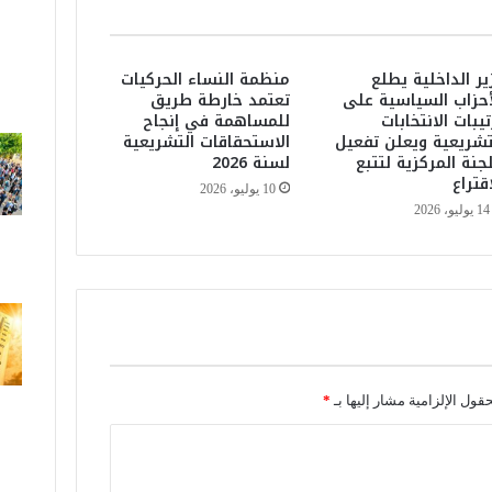
ك
ة
.
ير الداخلية يطلع
منظمة النساء الحركيات
.
أحزاب السياسية على
تعتمد خارطة طريق
ا
تيبات الانتخابات
للمساهمة في إنجاح
ل
تشريعية ويعلن تفعيل
الاستحقاقات التشريعية
م
لجنة المركزية لتتبع
لسنة 2026
د
اقتراع
10 يوليو، 2026
ا
14 يوليو، 2026
خ
ي
ل
ا
ل
ج
م
ر
حقول الإلزامية مشار إليها بـ
*
ك
ي
ة
ا