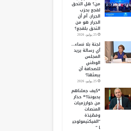
من؟ هل التحق
لقجع بحزب
الجرار، أم أن
الجرار هو من
التحق بلقجع؟
25 يوليو، 2026
لجنة بلا نساء…
أي رسالة يريد
المجلس
الوطني
للصحافة أن
يبعثها؟
25 يوليو، 2026
*كيف جعلناهم
يحبوننا؟* حذار
من خوارزميات
المنصات
ومَصْيَدَة
“الفيكتيمولوجي
ا “