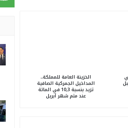
ا
ل
خ
ز
ي
ن
ة
ا
ل
ي
الخزينة العامة للمملكة..
ع
بل
المداخيل الجمركية الصافية
ا
تزيد بنسبة 10,3 في المائة
م
عند متم شهر أبريل
ة
ل
ل
م
م
ل