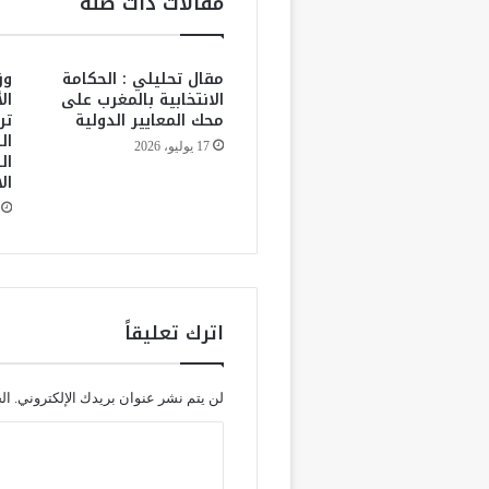
مقالات ذات صلة
ي
س
ت
مقال تحليلي : الحكامة
وز
ك
الانتخابية بالمغرب على
ال
م
محك المعايير الدولية
تر
ل
ال
17 يوليو، 2026
ا
ال
س
ال
ت
ع
د
ا
د
ا
اترك تعليقاً
ت
ه
ق
لن يتم نشر عنوان بريدك الإلكتروني.
ال
ب
ل
ا
ا
ف
ل