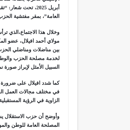
أبريل 2025، تحت شعا
العامة”، بمقر مفتشية الحزب
وخلال هذا الاجتماع،الذي ترأ
مولاي أحمد افيلال، عضو المك
بين مناضلات ومناضلي الحزب، 
لخدمة مصلحة الحزب والوطن.
السبيل الأمثل لإبراز صورة ن
كما شدد افيلال على ضرورة ال
في مختلف مجالات العمل الس
الزاوية في الرؤية المستقبلي
وأوضح أن حزب الاستقلال يشه
المصلحة العامة للوطن والمو