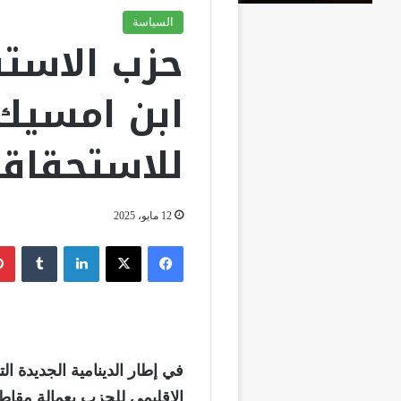
السياسة
حزب الاستق
ابن امسيك 
للاستحقاقا
12 مايو، 2025
فيسبوك
‫X
لينكدإن
‏Tumblr
في إطار الدينامية الجديدة 