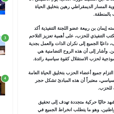
ر: “تقوية المسار الديمقراطي رهين بتخليق الحياة
 بالمنطقة.
سته
إيمان بن ربيعة عضو اللجنة التنفيذية
أكد
تب التنفيذي للحزب، على أهمية تعزيز التلاحم
داعيًا الجميع إلى نكران الذات والعمل بجدية
 وأشار إلى أن هذه الروح التضامنية هي
موذجية لحزب الاستقلال كقوة سياسية رائدة.
تزام جميع أعضاء الحزب بتخليق الحياة العامة
ياسي، معتبراً أن هذه المبادئ تشكل حجر
ة للحزب.
د حاليًا حركية متجددة تهدف إلى تحقيق
اطنين، وهو ما يتطلب انخراط الجميع في