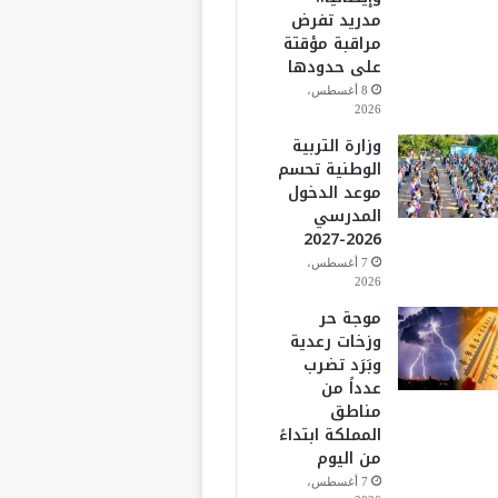
مدريد تفرض
مراقبة مؤقتة
على حدودها
8 أغسطس،
2026
وزارة التربية
الوطنية تحسم
موعد الدخول
المدرسي
2026-2027
7 أغسطس،
2026
موجة حر
وزخات رعدية
وبَرَد تضرب
عدداً من
مناطق
المملكة ابتداءً
من اليوم
7 أغسطس،