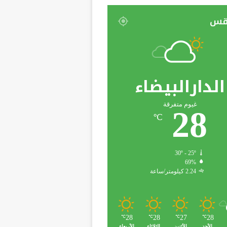
قس
الدارالبيضاء
غيوم متفرقة
28
℃
30º - 25º
69%
2.24 كيلومتر/ساعة
28
28
27
28
℃
℃
℃
℃
الأحد
الأثنين
الثلاثاء
الأربعاء