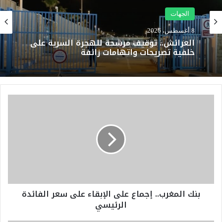
الجهات
8 أغسطس، 2026
العرائش.. توقيف مرشحة للهجرة السرية على
خلفية تصريحات واتهامات زائفة
ب
ن
ك
ا
ل
م
غ
ر
ب
بنك المغرب.. إجماع على الإبقاء على سعر الفائدة
.
الرئيسي
.
إ