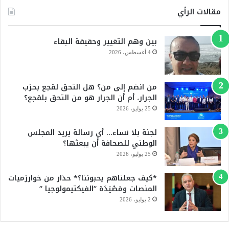
س
o
مقالات الرأي
ب
u
بين وهم التغيير وحقيقة البقاء
و
T
4 أغسطس، 2026
ك
u
من انضم إلى من؟ هل التحق لقجع بحزب
b
الجرار، أم أن الجرار هو من التحق بلقجع؟
e
25 يوليو، 2026
لجنة بلا نساء… أي رسالة يريد المجلس
الوطني للصحافة أن يبعثها؟
25 يوليو، 2026
*كيف جعلناهم يحبوننا؟* حذار من خوارزميات
المنصات ومَصْيَدَة “الفيكتيمولوجيا “
2 يوليو، 2026