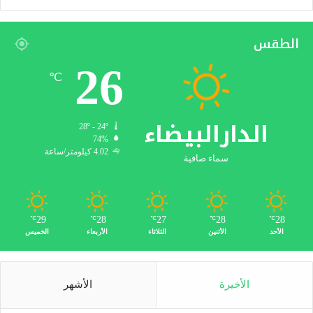
الطقس
26
℃
الدارالبيضاء
28º - 24º
74%
4.02 كيلومتر/ساعة
سماء صافية
29
28
27
28
28
℃
℃
℃
℃
℃
الأحد
الأثنين
الثلاثاء
الأربعاء
الخميس
الأخيرة
الأشهر