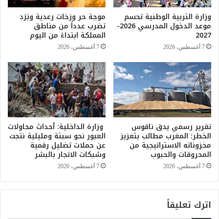
ا
ف
ل
وزارة التربية الوطنية تحسم
موجة حر وزخات رعدية وبَرَد
ا
ت
موعد الدخول المدرسي 2026-
تضرب عدداً من مناطق
ئ
ز
2027
المملكة ابتداءً من اليوم
د
ا
7 أغسطس، 2026
7 أغسطس، 2026
ة
م
ا
ب
ل
ا
ر
ل
ئ
م
ي
س
س
ؤ
ي
و
تقرير رسمي يدق ناقوس
وزارة الداخلية: أحداث محاولات
الخطر: المغرب مطالب بتعزيز
العبور نحو سبتة ومليلية نتجت
ل
مخزوناته الاستراتيجية من
عن حملات تضليل رقمية
ي
المحروقات والحبوب
وشبكات الاتجار بالبشر
ة
ا
7 أغسطس، 2026
7 أغسطس، 2026
ل
ا
ج
اترك تعليقاً
ت
م