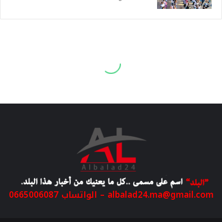
albalad24.ma@gmail.com
– الواتساب 0665006087