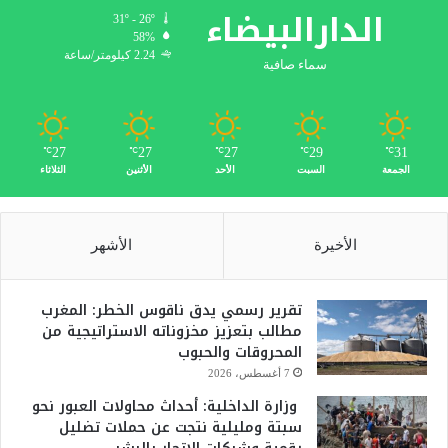
الدارالبيضاء
31º - 26º
58%
2.24 كيلومتر/ساعة
سماء صافية
27
27
27
29
31
℃
℃
℃
℃
℃
الجمعة
السبت
الأحد
الأثنين
الثلاثاء
الأخيرة
الأشهر
تقرير رسمي يدق ناقوس الخطر: المغرب
مطالب بتعزيز مخزوناته الاستراتيجية من
المحروقات والحبوب
7 أغسطس، 2026
وزارة الداخلية: أحداث محاولات العبور نحو
سبتة ومليلية نتجت عن حملات تضليل