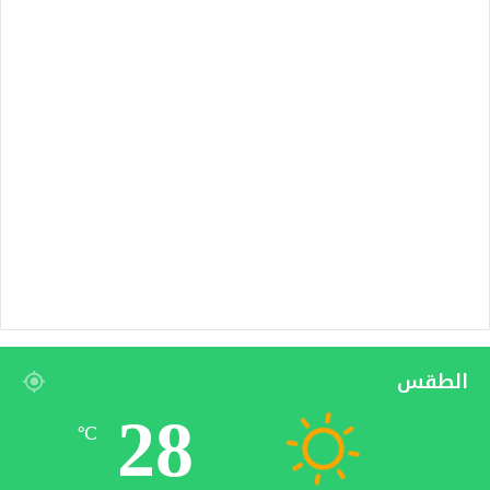
الطقس
28
℃