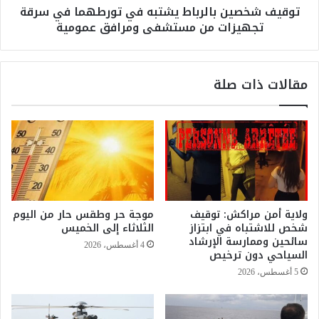
توقيف شخصين بالرباط يشتبه في تورطهما في سرقة
ا
ن
تجهيزات من مستشفى ومرافق عمومية
ن
ب
ي
ا
ة
ل
ت
ر
مقالات ذات صلة
ت
ب
ع
ا
ز
ط
ز
ي
ب
ش
م
ت
ب
ب
ا
ه
د
ف
ولاية أمن مراكش: توقيف
موجة حر وطقس حار من اليوم
ر
ي
شخص للاشتباه في ابتزاز
الثلاثاء إلى الخميس
ا
ت
سائحين وممارسة الإرشاد
4 أغسطس، 2026
ت
و
السياحي دون ترخيص
أ
ر
5 أغسطس، 2026
ك
ط
ا
ه
د
م