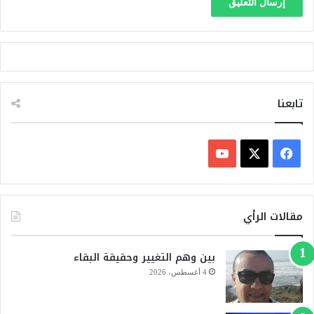
تابعنا
ف
ي
X
Y
س
o
مقالات الرأي
ب
u
بين وهم التغيير وحقيقة البقاء
و
T
4 أغسطس، 2026
ك
u