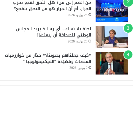
من انضم إلى من؟ هل التحق لقجع بحزب
b
الجرار، أم أن الجرار هو من التحق بلقجع؟
e
25 يوليو، 2026
لجنة بلا نساء… أي رسالة يريد المجلس
الوطني للصحافة أن يبعثها؟
25 يوليو، 2026
*كيف جعلناهم يحبوننا؟* حذار من خوارزميات
المنصات ومَصْيَدَة “الفيكتيمولوجيا “
2 يوليو، 2026