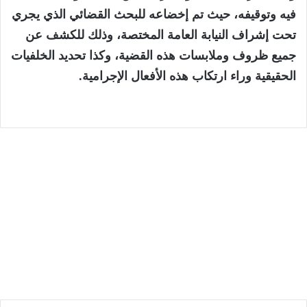
فيه وتوقيفه، حيث تم إخضاعه للبحث القضائي الذي يجري
تحت إشراف النيابة العامة المختصة، وذلك للكشف عن
جميع ظروف وملابسات هذه القضية، وكذا تحديد الخلفيات
الحقيقية وراء ارتكاب هذه الأفعال الإجرامية.
الجهات
7 أغسطس، 2026
المكتب الوطني المغربي للسياحة يطلق
أضخم برنامج ربط جوي في تاريخه بالشراكة مع
“رايان إير”