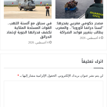
ي
ا
م
ف
ي
ي
ة
س
و
مصدر حكومي مغربي يفجرها:
في سباق مع ألسنة اللهب..
ر
“لسنا حراسًا لأوروبا”.. والمغرب
القوات المسلحة الملكية
ش
ق
يطالب بتغيير قواعد الشراكة
تكشف قدراتها الجوية لإخماد
ر
ة
الحرائق
ا
ت
4 أغسطس، 2026
ك
ج
4 أغسطس، 2026
ا
ه
ت
ي
ج
ز
اترك تعليقاً
د
ا
ي
ت
د
م
لن يتم نشر عنوان بريدك الإلكتروني.
الحقول الإلزامية مشار إليها بـ
*
ة
ن
م
م
ا
ن
س
ل
ت
ت
ا
ش
ت
ر
ف
ع
ا