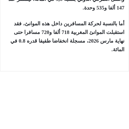
147 ألفا و535 وحدة.
أما بالنسبة لحركة المسافرين داخل هذه الموانئ، فقد
استقبلت الموانئ المغربية 718 ألفا و720 مسافرا حتى
نهاية مارس 2026، مسجلة انخفاضا طفيفا قدره 0.8 في
المائة.
الجهات
6 أغسطس، 2026
المختبر الوطني للشرطة العلمية والتقنية
يحصل على الاعتماد الدولي ISO/CEI 17025
في جميع تخصصاته