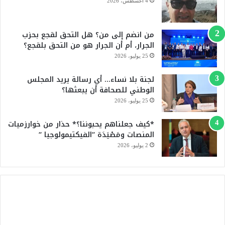
4 أغسطس، 2026
ك
u
من انضم إلى من؟ هل التحق لقجع بحزب
b
الجرار، أم أن الجرار هو من التحق بلقجع؟
e
25 يوليو، 2026
لجنة بلا نساء… أي رسالة يريد المجلس
الوطني للصحافة أن يبعثها؟
25 يوليو، 2026
*كيف جعلناهم يحبوننا؟* حذار من خوارزميات
المنصات ومَصْيَدَة “الفيكتيمولوجيا “
2 يوليو، 2026