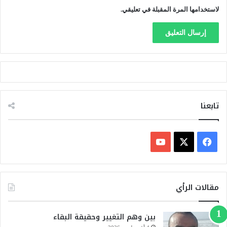
لاستخدامها المرة المقبلة في تعليقي.
تابعنا
ف
ي
X
Y
س
o
مقالات الرأي
ب
u
بين وهم التغيير وحقيقة البقاء
و
T