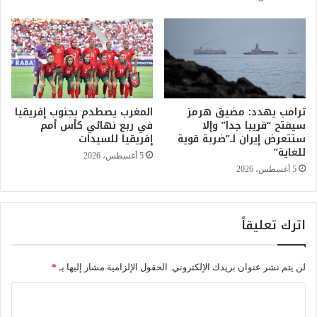
م
د
و
م
س
ن
ي
م
ق
ن
ى
ا
ا
ط
ل
ترامب يهدد: مضيق هرمز
المغرب يصطدم بجنوب إفريقيا
ق
سيفتح “قريبا جدا” وإلا
في ربع نهائي كأس أمم
ع
ا
ستتعرض إيران لـ”ضربة قوية
إفريقيا للسيدات
ا
ل
للغاية”
ل
م
5 أغسطس، 2026
م
م
5 أغسطس، 2026
ب
ل
م
ك
و
ة
اترك تعليقاً
ك
ب
ا
لن يتم نشر عنوان بريدك الإلكتروني.
الحقول الإلزامية مشار إليها بـ
*
س
ت
ا
ع
ل
ر