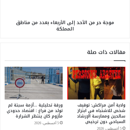
و
م
ر
ن
ة
ا
موجة حر من الأحد إلى الأربعاء بعدد من مناطق
ا
ل
المملكة
ل
أ
ـ
ح
2
د
7
إ
مقالات ذات صلة
ل
ل
م
ى
ه
ا
ر
ل
ج
أ
ا
ر
ن
ب
ك
ع
ن
ا
ولاية أمن مراكش: توقيف
ورقة تحليلية …أزمة سبتة لم
ا
ء
شخص للاشتباه في ابتزاز
تولد من فراغ : اقتصاد حدودي
و
ب
سائحين وممارسة الإرشاد
مأزوم كان ينتظر الشرارة
ة
ع
السياحي دون ترخيص
5 أغسطس، 2026
و
د
5 أغسطس، 2026