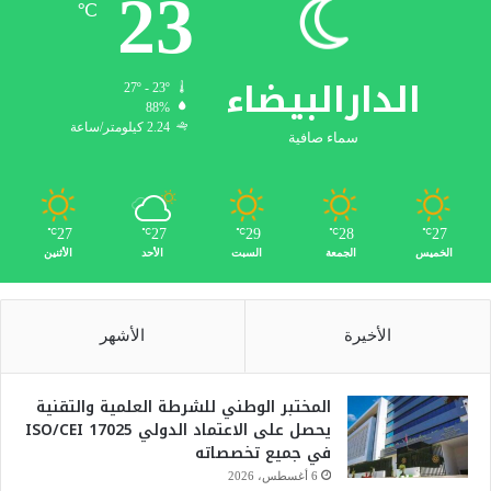
23
℃
الدارالبيضاء
27º - 23º
88%
2.24 كيلومتر/ساعة
سماء صافية
27
27
29
28
27
℃
℃
℃
℃
℃
الخميس
الجمعة
السبت
الأحد
الأثنين
الأخيرة
الأشهر
المختبر الوطني للشرطة العلمية والتقنية
يحصل على الاعتماد الدولي ISO/CEI 17025
في جميع تخصصاته
6 أغسطس، 2026