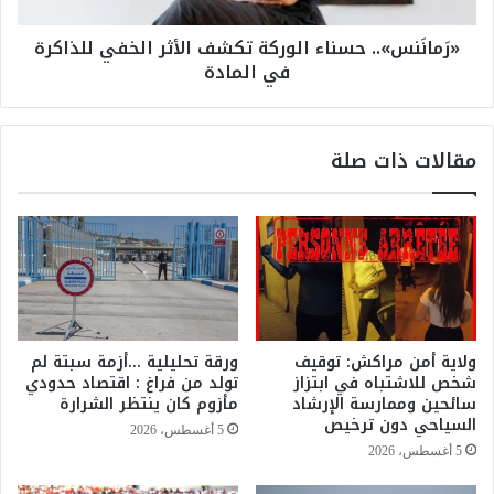
»
م
.
«رَمانَنس».. حسناء الوركة تكشف الأثر الخفي للذاكرة
و
.
في المادة
ه
ح
ة
س
ع
ن
ل
ا
مقالات ذات صلة
ى
ء
ش
ا
ك
ل
ل
و
ف
ر
ا
ك
ك
ة
ه
ت
ة
ك
ولاية أمن مراكش: توقيف
ورقة تحليلية …أزمة سبتة لم
“
ش
شخص للاشتباه في ابتزاز
تولد من فراغ : اقتصاد حدودي
ا
ف
سائحين وممارسة الإرشاد
مأزوم كان ينتظر الشرارة
ل
ا
السياحي دون ترخيص
5 أغسطس، 2026
د
ل
5 أغسطس، 2026
ل
أ
ا
ث