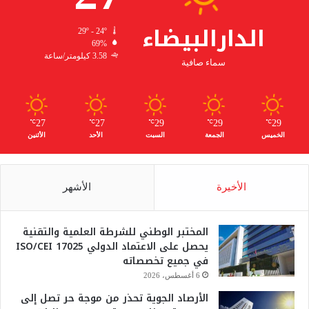
الدارالبيضاء
29º - 24º
69%
3.58 كيلومتر/ساعة
سماء صافية
27
27
29
29
29
℃
℃
℃
℃
℃
الخميس
الجمعة
السبت
الأحد
الأثنين
الأخيرة
الأشهر
المختبر الوطني للشرطة العلمية والتقنية
يحصل على الاعتماد الدولي ISO/CEI 17025
في جميع تخصصاته
6 أغسطس، 2026
الأرصاد الجوية تحذر من موجة حر تصل إلى