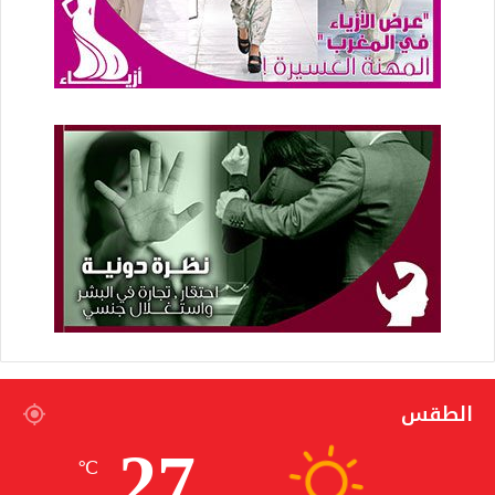
الطقس
27
℃