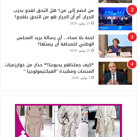
من انضم إلى من؟ هل التحق لقجع بحزب
b
الجرار، أم أن الجرار هو من التحق بلقجع؟
e
25 يوليو، 2026
لجنة بلا نساء… أي رسالة يريد المجلس
الوطني للصحافة أن يبعثها؟
25 يوليو، 2026
*كيف جعلناهم يحبوننا؟* حذار من خوارزميات
المنصات ومَصْيَدَة “الفيكتيمولوجيا “
2 يوليو، 2026