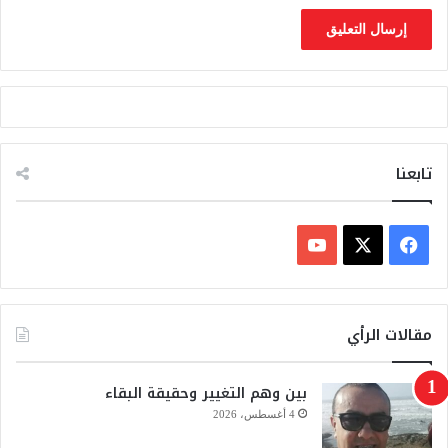
تابعنا
ف
ي
X
Y
س
o
مقالات الرأي
ب
u
بين وهم التغيير وحقيقة البقاء
و
T
4 أغسطس، 2026
ك
u