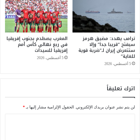
ح
ر
”
ا
ب
ل
ض
خ
و
ف
ا
ترامب يهدد: مضيق هرمز
المغرب يصطدم بجنوب إفريقيا
ي
سيفتح “قريبا جدا” وإلا
في ربع نهائي كأس أمم
ح
ل
ستتعرض إيران لـ”ضربة قوية
إفريقيا للسيدات
ي
ل
للغاية”
ط
ذ
5 أغسطس، 2026
ن
ا
5 أغسطس، 2026
ج
ك
ة
ر
ة
اترك تعليقاً
ف
ي
ا
لن يتم نشر عنوان بريدك الإلكتروني.
الحقول الإلزامية مشار إليها بـ
*
ل
م
ا
ا
ل
د
ة
ت