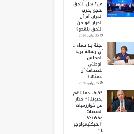
من؟ هل التحق
لقجع بحزب
الجرار، أم أن
الجرار هو من
التحق بلقجع؟
25 يوليو، 2026
لجنة بلا نساء…
أي رسالة يريد
المجلس
الوطني
للصحافة أن
يبعثها؟
25 يوليو، 2026
*كيف جعلناهم
يحبوننا؟* حذار
من خوارزميات
المنصات
ومَصْيَدَة
“الفيكتيمولوجي
ا “