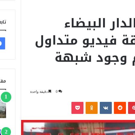
لدار البيضاء
تابع
ة فيديو متداول
 وجود شبهة
مقا
0
دقيقة واحدة
بينتيريست
‏Reddit
‏VKontakte
Odnoklassniki
‫Pocket