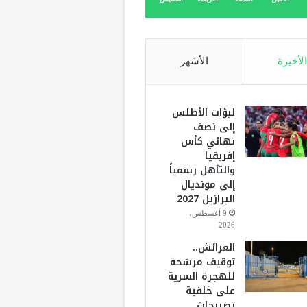
الأخيرة
الأشهر
لبؤات الأطلس
إلى نصف
نهائي كأس
إفريقيا
والتأهل رسمياً
إلى مونديال
البرازيل 2027
9 أغسطس،
2026
العرائش..
توقيف مرشحة
للهجرة السرية
على خلفية
تصريحات