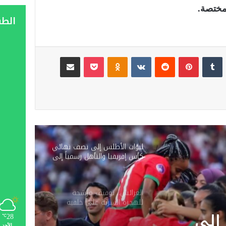
لمختصة.
الط
لينكدإن
‏Tumblr
بينتيريست
‏Reddit
‏VKontakte
Odnoklassniki
‫Pocket
مشاركة عبر البريد
لبؤات الأطلس إلى نصف نهائي
كأس إفريقيا والتأهل رسمياً إلى
مونديال البرازيل 2027
العرائش.. توقيف مرشحة
للهجرة السرية على خلفية
تصريحات واتهامات زائفة
يف
28
℃
الأحد