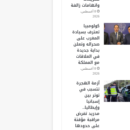
واتهامات زائفة
8 أغسطس،
2026
كولومبيا
تعترف بسيادة
المغرب على
صحرائه وتعلن
بداية جديدة
في العلاقات
مع المملكة
8 أغسطس،
2026
أزمة الهجرة
تتسبب في
توتر بين
إسبانيا
وإيطاليا..
مدريد تفرض
مراقبة مؤقتة
على حدودها