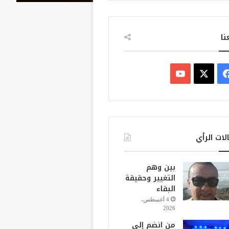
نا
ف
ي
X
Y
س
o
ب
u
لات الرأي
و
T
بين وهم
ك
u
التغيير وحقيقة
البقاء
b
4 أغسطس،
2026
e
من انضم إلى