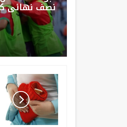
مرشحة للهجرة
على خلفية تص
واتهامات زائف
لبؤات الأطلس 
نصف نهائي ك
إفريقيا والتأه
إلى مونديال ال
2027
ح
ي
ن
ي
ل
ت
ق
ي
ا