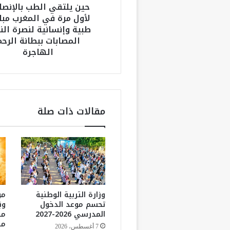
حين يلتقي الطب بالإنصا
ل
لأول مرة في المغرب مبا
ط
طبية وإنسانية لنصرة الن
ب
المصابات ببطانة الرحم
ب
الهاجرة
ا
ل
إ
ن
ص
ا
مقالات ذات صلة
ف
:
ل
أ
و
ل
م
ر
وزارة التربية الوطنية
مو
ة
تحسم موعد الدخول
وب
المدرسي 2026-2027
من
ف
من
ي
7 أغسطس، 2026