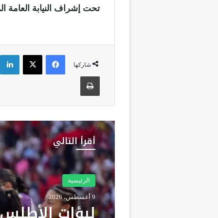
تحت إشراف النيابة العامة ا
فيسبوك
‫X
شاركها
طباعة
أقرأ التالي
الجهات
8 أغسطس، 2026
الرئيسية
العرائش.. توق
9 أغسطس، 2026