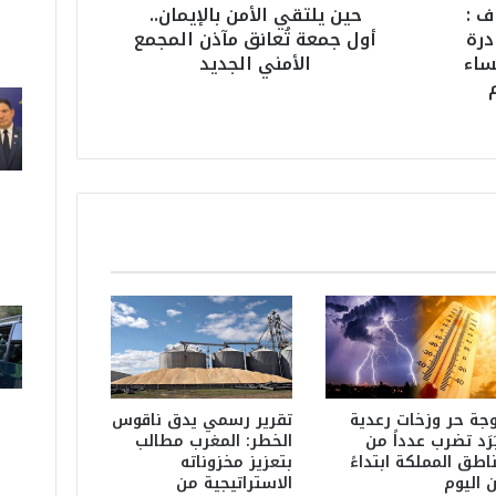
ف :
حين يلتقي الأمن بالإيمان..
ل
درة
أول جمعة تُعانق مآذن المجمع
أ
ساء
الأمني الجديد
م
ن
ب
ا
ل
إ
ي
م
ا
ن
.
.
أ
و
ل
ج
جة حر وزخات رعدية
تقرير رسمي يدق ناقوس
م
َرَد تضرب عدداً من
الخطر: المغرب مطالب
اطق المملكة ابتداءً
بتعزيز مخزوناته
ع
 اليوم
الاستراتيجية من
ة