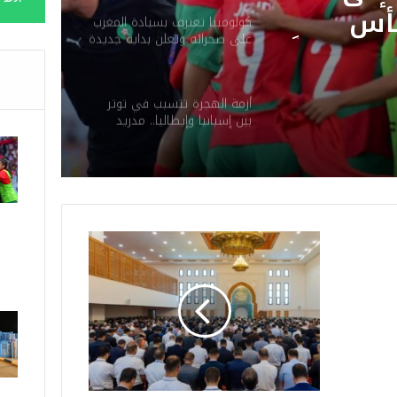
 السرية
كولومبيا تعترف بسيادة المغرب
على صحرائه وتعلن بداية جديدة
ريحات
في العلاقات مع المملكة
ة
إلى
أزمة الهجرة تتسبب في توتر
بين إسبانيا وإيطاليا.. مدريد
أس
تفرض مراقبة مؤقتة على
حدودها
ل رسمياً
برازيل
ح
ي
ن
ي
ل
ت
ق
ي
ا