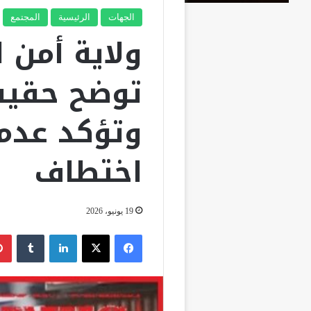
الجهات
الرئيسية
المجتمع
ولاية أمن ا
توضح حقيق
وتؤكد عدم
اختطاف
19 يونيو، 2026
فيسبوك
‫X
لينكدإن
‏Tumblr