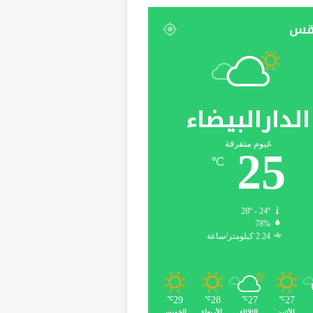
قس
الدارالبيضاء
غيوم متفرقة
25
℃
28º - 24º
78%
2.24 كيلومتر/ساعة
29
28
27
27
℃
℃
℃
℃
الأثنين
الثلاثاء
الأربعاء
الخميس