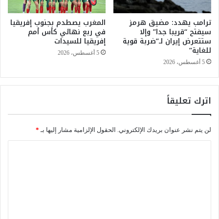
ر
ترامب يهدد: مضيق هرمز
المغرب يصطدم بجنوب إفريقيا
ب
سيفتح “قريبا جدا” وإلا
في ربع نهائي كأس أمم
م
ستتعرض إيران لـ”ضربة قوية
إفريقيا للسيدات
ب
للغاية”
ا
5 أغسطس، 2026
د
5 أغسطس، 2026
ر
ة
ط
اترك تعليقاً
ب
ي
ة
لن يتم نشر عنوان بريدك الإلكتروني.
الحقول الإلزامية مشار إليها بـ
*
و
إ
ا
ن
ل
س
ا
ت
ن
ع
ي
ة
ل
ل