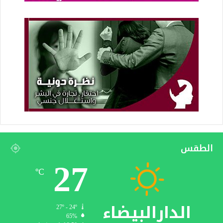
الطقس
27
℃
الدارالبيضاء
27º - 24º
65%