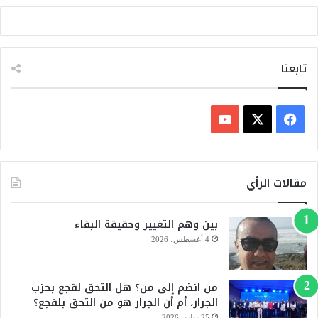
ا
ن
ة
ا
ل
تابعنا
ر
ح
م
ف
ا
ل
ي
X
Y
ه
ا
س
o
مقالات الرأي
ج
ر
ب
u
ة
بين وهم التغيير وحقيقة البقاء
و
T
4 أغسطس، 2026
ك
u
من انضم إلى من؟ هل التحق لقجع بحزب
b
الجرار، أم أن الجرار هو من التحق بلقجع؟
e
25 يوليو، 2026