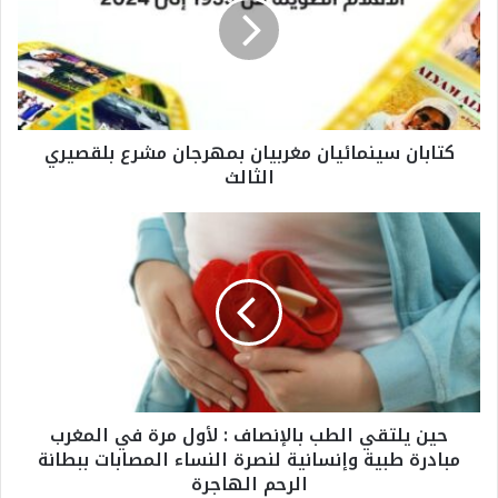
ب
ا
ن
س
ي
ن
كتابان سينمائيان مغربيان بمهرجان مشرع بلقصيري
م
الثالث
ا
ئ
ي
ح
ا
ي
ن
ن
م
ي
غ
ل
ر
ت
ب
ق
ي
ي
ا
ا
حين يلتقي الطب بالإنصاف : لأول مرة في المغرب
ن
ل
مبادرة طبية وإنسانية لنصرة النساء المصابات ببطانة
ب
ط
الرحم الهاجرة
م
ب