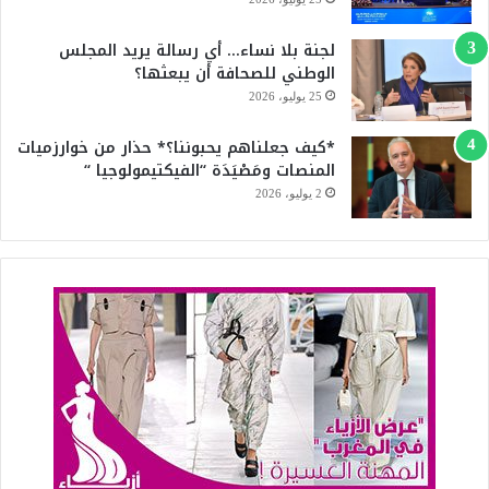
لجنة بلا نساء… أي رسالة يريد المجلس
الوطني للصحافة أن يبعثها؟
25 يوليو، 2026
*كيف جعلناهم يحبوننا؟* حذار من خوارزميات
المنصات ومَصْيَدَة “الفيكتيمولوجيا “
2 يوليو، 2026