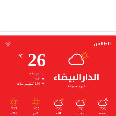
الطقس
26
℃
الدارالبيضاء
26º - 26º
74%
2.68 كيلومتر/ساعة
غيوم متفرقة
27
27
26
31
26
℃
℃
℃
℃
℃
الجمعة
السبت
الأحد
الأثنين
الثلاثاء