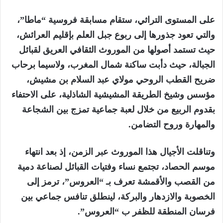
على المستوى التراثي، ستقام مسابقة فروسية “ماطا”،
والتي تعود جذورها إلى ربوع جبل العلم بإقليم العرائش،
حيث تستمد أصولها من الموروث الثقافي العريق لقبائل
الجبالة، حيث دأبت ساكنة شمال المغرب، ولاسيما برحاب
ضريح القطب الروحي مولاي عبد السلام بن مشيش،
مؤسس وشيخ الطريقة المشيشية الشاذلية، على الاحتفاء
بقدوم الربيع من خلال لعبة جماعية تمزج بين الشجاعة
والمهارة وروح التضامن.
وتناقلت الأجيال هذا الموروث عبر الزمن، إذ بعد انتهاء
موسم الحصاد، تجتمع نساء وفتيات القبائل لصناعة دمية
من القصب والأقمشة تعرف بـ “العروس”، ترمز إلى
الخصوبة والازدهار والبركة، لينطلق تنافس جماعي بين
فرسان المنطقة للظفر ب “العروس”.