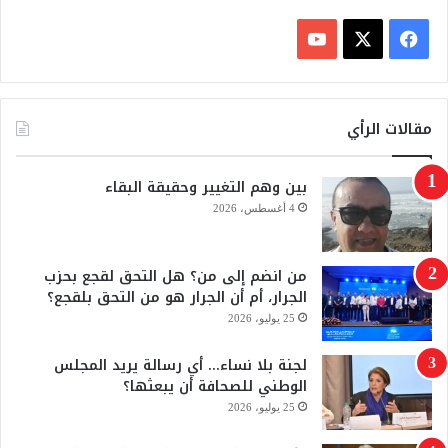
ف
ي
X
Y
س
o
مقالات الرأي
ب
u
بين وهم التغيير وحقيقة البقاء
و
T
4 أغسطس، 2026
ك
u
من انضم إلى من؟ هل التحق لقجع بحزب
b
الجرار، أم أن الجرار هو من التحق بلقجع؟
e
25 يوليو، 2026
لجنة بلا نساء… أي رسالة يريد المجلس
الوطني للصحافة أن يبعثها؟
25 يوليو، 2026