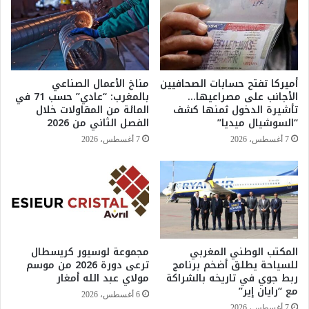
خ
ذ
ل
ك
ا
ي
ل
ة
ع
س
م
ب
أميركا تفتح حسابات الصحافيين
مناخ الأعمال الصناعي
ل
ب
الأجانب على مصراعيها…
بالمغرب: “عادي” حسب 71 في
ي
ف
تأشيرة الدخول ثمنها كشف
المائة من المقاولات خلال
ا
ي
“السوشيال ميديا”
الفصل الثاني من 2026
ت
ا
7 أغسطس، 2026
7 أغسطس، 2026
أ
ن
م
خ
ن
ف
ي
ا
ة
ض
م
م
ش
ع
ت
المكتب الوطني المغربي
مجموعة لوسيور كريسطال
د
للسياحة يطلق أضخم برنامج
ترعى دورة 2026 من موسم
ر
ل
ربط جوي في تاريخه بالشراكة
مولاي عبد الله أمغار
ك
ا
مع “رايان إير”
ة
ت
6 أغسطس، 2026
ب
ا
7 أغسطس، 2026