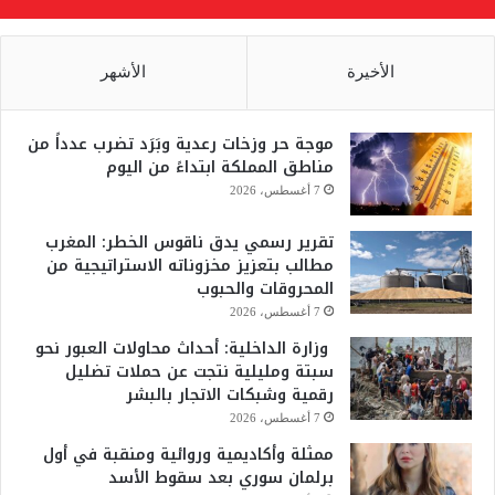
الأخيرة
الأشهر
موجة حر وزخات رعدية وبَرَد تضرب عدداً من
مناطق المملكة ابتداءً من اليوم
7 أغسطس، 2026
تقرير رسمي يدق ناقوس الخطر: المغرب
مطالب بتعزيز مخزوناته الاستراتيجية من
المحروقات والحبوب
7 أغسطس، 2026
وزارة الداخلية: أحداث محاولات العبور نحو
سبتة ومليلية نتجت عن حملات تضليل
رقمية وشبكات الاتجار بالبشر
7 أغسطس، 2026
ممثلة وأكاديمية وروائية ومنقبة في أول
برلمان سوري بعد سقوط الأسد