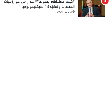
*كيف جعلناهم يحبوننا؟* حذار من خوارزميات
المنصات ومَصْيَدَة “الفيكتيمولوجيا “
2 يوليو، 2026