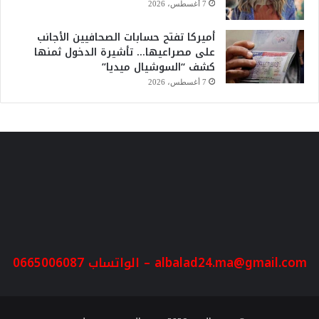
7 أغسطس، 2026
أميركا تفتح حسابات الصحافيين الأجانب
على مصراعيها… تأشيرة الدخول ثمنها
كشف “السوشيال ميديا”
7 أغسطس، 2026
albalad24.ma@gmail.com
– الواتساب 0665006087