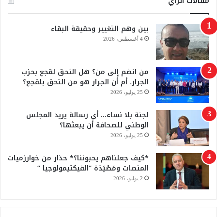
مقالات الرأي
ب
u
بين وهم التغيير وحقيقة البقاء
و
T
4 أغسطس، 2026
ك
u
من انضم إلى من؟ هل التحق لقجع بحزب
b
الجرار، أم أن الجرار هو من التحق بلقجع؟
e
25 يوليو، 2026
لجنة بلا نساء… أي رسالة يريد المجلس
الوطني للصحافة أن يبعثها؟
25 يوليو، 2026
*كيف جعلناهم يحبوننا؟* حذار من خوارزميات
المنصات ومَصْيَدَة “الفيكتيمولوجيا “
2 يوليو، 2026