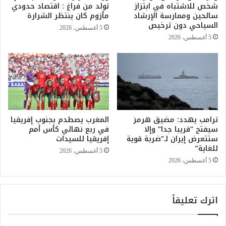
ظ
شخص للاشتباه في ابتزاز
تولد من فراغ : اقتصاد حدودي
ع
ا
سائحين وممارسة الإرشاد
مأزوم كان ينتظر الشرارة
ة
ف
السياحي دون ترخيص
5 أغسطس، 2026
و
ة
5 أغسطس، 2026
ش
ي
ه
ع
ا
ت
ب
ل
ن
ي
ا
ن
ر
خ
ي
ترامب يهدد: مضيق هرمز
المغرب يصطدم بجنوب إفريقيا
ش
سيفتح “قريبا جدا” وإلا
في ربع نهائي كأس أمم
م
ب
ستتعرض إيران لـ”ضربة قوية
إفريقيا للسيدات
ه
ة
للغاية”
ر
ا
5 أغسطس، 2026
ب
ل
5 أغسطس، 2026
م
س
ر
اترك تعليقاً
ح
ب
م