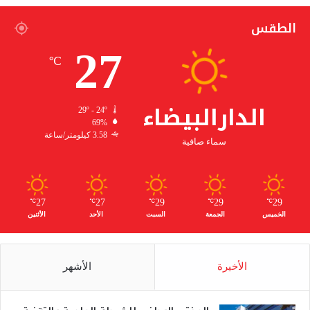
الطقس
27
℃
الدارالبيضاء
29º - 24º
69%
3.58 كيلومتر/ساعة
سماء صافية
27
27
29
29
29
℃
℃
℃
℃
℃
الخميس
الجمعة
السبت
الأحد
الأثنين
الأخيرة
الأشهر